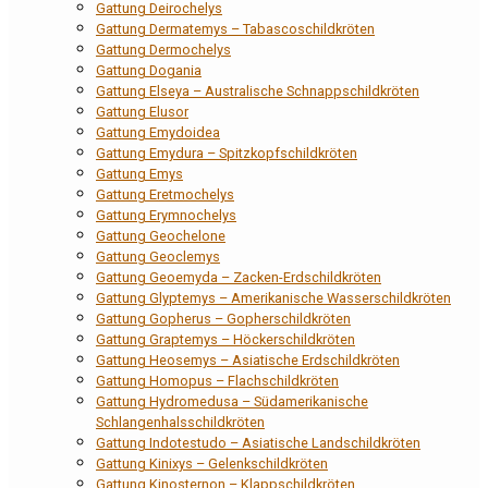
Gattung Deirochelys
Gattung Dermatemys – Tabascoschildkröten
Gattung Dermochelys
Gattung Dogania
Gattung Elseya – Australische Schnappschildkröten
Gattung Elusor
Gattung Emydoidea
Gattung Emydura – Spitzkopfschildkröten
Gattung Emys
Gattung Eretmochelys
Gattung Erymnochelys
Gattung Geochelone
Gattung Geoclemys
Gattung Geoemyda – Zacken-Erdschildkröten
Gattung Glyptemys – Amerikanische Wasserschildkröten
Gattung Gopherus – Gopherschildkröten
Gattung Graptemys – Höckerschildkröten
Gattung Heosemys – Asiatische Erdschildkröten
Gattung Homopus – Flachschildkröten
Gattung Hydromedusa – Südamerikanische
Schlangenhalsschildkröten
Gattung Indotestudo – Asiatische Landschildkröten
Gattung Kinixys – Gelenkschildkröten
Gattung Kinosternon – Klappschildkröten