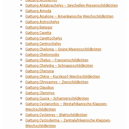
Gattung Aldabrachelys – Seychellen-Riesenschildkröten
Gattung Amyda
Gattung Apalone – Amerikanische Weichschildkröten
Gattung Astrochelys
Gattung Batagur
Gattung Caretta
Gattung Carettochelys
Gattung Centrochelys
Gattung Chelonia – Grüne Meeresschildkröten
Gattung Chelonoidis
Gattung Chelus – Fransenschildkröten
Gattung Chelydra – Schnappschildkröten
Gattung Chersina
Gattung Chitra – Kurzkopf-Weichschildkröten
Gattung Chrysemys – Zierschildkröten
Gattung Claudius
Gattung Clemmys
Gattung Cuora – Scharnierschildkröten
Gattung Cyclanorbis – Westafrikanische Klappen-
Weichschildkröten
Gattung Cyclemys – Blattschildkröten
Gattung Cycloderma – Zentralafrikanische Klappen-
Weichschildkröten