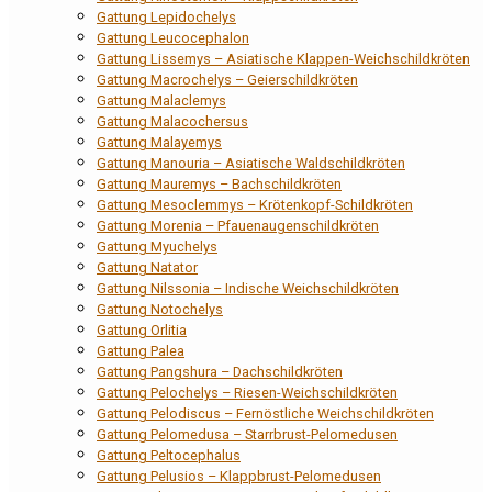
Gattung Lepidochelys
Gattung Leucocephalon
Gattung Lissemys – Asiatische Klappen-Weichschildkröten
Gattung Macrochelys – Geierschildkröten
Gattung Malaclemys
Gattung Malacochersus
Gattung Malayemys
Gattung Manouria – Asiatische Waldschildkröten
Gattung Mauremys – Bachschildkröten
Gattung Mesoclemmys – Krötenkopf-Schildkröten
Gattung Morenia – Pfauenaugenschildkröten
Gattung Myuchelys
Gattung Natator
Gattung Nilssonia – Indische Weichschildkröten
Gattung Notochelys
Gattung Orlitia
Gattung Palea
Gattung Pangshura – Dachschildkröten
Gattung Pelochelys – Riesen-Weichschildkröten
Gattung Pelodiscus – Fernöstliche Weichschildkröten
Gattung Pelomedusa – Starrbrust-Pelomedusen
Gattung Peltocephalus
Gattung Pelusios – Klappbrust-Pelomedusen