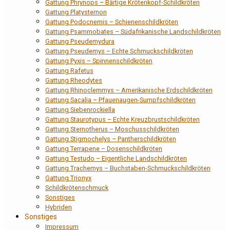
Gattung Phrynops – Bärtige Krötenkopf-Schildkröten
Gattung Platysternon
Gattung Podocnemis – Schienenschildkröten
Gattung Psammobates – Südafrikanische Landschildkröten
Gattung Pseudemydura
Gattung Pseudemys – Echte Schmuckschildkröten
Gattung Pyxis – Spinnenschildkröten
Gattung Rafetus
Gattung Rheodytes
Gattung Rhinoclemmys – Amerikanische Erdschildkröten
Gattung Sacalia – Pfauenaugen-Sumpfschildkröten
Gattung Siebenrockiella
Gattung Staurotypus – Echte Kreuzbrustschildkröten
Gattung Sternotherus – Moschusschildkröten
Gattung Stigmochelys – Pantherschildkröten
Gattung Terrapene – Dosenschildkröten
Gattung Testudo – Eigentliche Landschildkröten
Gattung Trachemys – Buchstaben-Schmuckschildkröten
Gattung Trionyx
Schildkrötenschmuck
Sonstiges
Hybriden
Sonstiges
Impressum