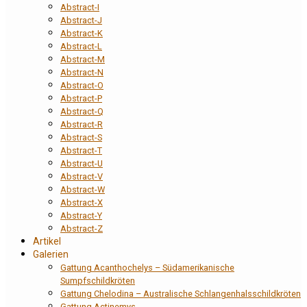
Abstract-I
Abstract-J
Abstract-K
Abstract-L
Abstract-M
Abstract-N
Abstract-O
Abstract-P
Abstract-Q
Abstract-R
Abstract-S
Abstract-T
Abstract-U
Abstract-V
Abstract-W
Abstract-X
Abstract-Y
Abstract-Z
Artikel
Galerien
Gattung Acanthochelys – Südamerikanische
Sumpfschildkröten
Gattung Chelodina – Australische Schlangenhalsschildkröten
Gattung Actinemys