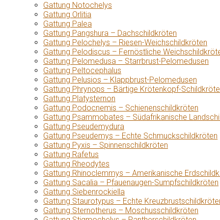
Gattung Notochelys
Gattung Orlitia
Gattung Palea
Gattung Pangshura – Dachschildkröten
Gattung Pelochelys – Riesen-Weichschildkröten
Gattung Pelodiscus – Fernöstliche Weichschildkröt
Gattung Pelomedusa – Starrbrust-Pelomedusen
Gattung Peltocephalus
Gattung Pelusios – Klappbrust-Pelomedusen
Gattung Phrynops – Bärtige Krötenkopf-Schildkröt
Gattung Platysternon
Gattung Podocnemis – Schienenschildkröten
Gattung Psammobates – Südafrikanische Landschi
Gattung Pseudemydura
Gattung Pseudemys – Echte Schmuckschildkröten
Gattung Pyxis – Spinnenschildkröten
Gattung Rafetus
Gattung Rheodytes
Gattung Rhinoclemmys – Amerikanische Erdschildk
Gattung Sacalia – Pfauenaugen-Sumpfschildkröten
Gattung Siebenrockiella
Gattung Staurotypus – Echte Kreuzbrustschildkröte
Gattung Sternotherus – Moschusschildkröten
Gattung Stigmochelys – Pantherschildkröten