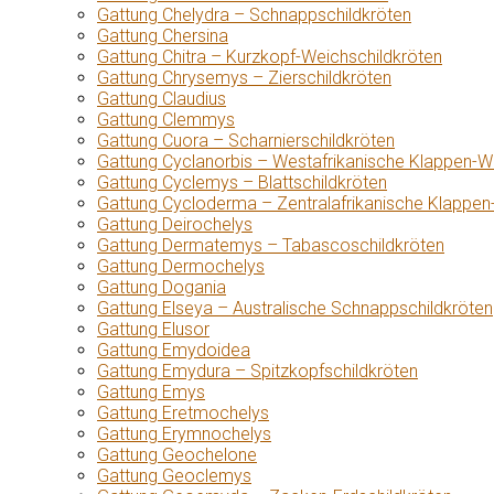
Gattung Chelydra – Schnappschildkröten
Gattung Chersina
Gattung Chitra – Kurzkopf-Weichschildkröten
Gattung Chrysemys – Zierschildkröten
Gattung Claudius
Gattung Clemmys
Gattung Cuora – Scharnierschildkröten
Gattung Cyclanorbis – Westafrikanische Klappen-W
Gattung Cyclemys – Blattschildkröten
Gattung Cycloderma – Zentralafrikanische Klappen
Gattung Deirochelys
Gattung Dermatemys – Tabascoschildkröten
Gattung Dermochelys
Gattung Dogania
Gattung Elseya – Australische Schnappschildkröten
Gattung Elusor
Gattung Emydoidea
Gattung Emydura – Spitzkopfschildkröten
Gattung Emys
Gattung Eretmochelys
Gattung Erymnochelys
Gattung Geochelone
Gattung Geoclemys