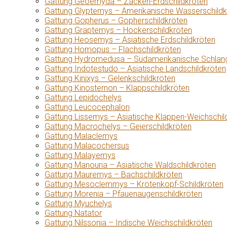
Gattung Geoemyda – Zacken-Erdschildkröten
Gattung Glyptemys – Amerikanische Wasserschildk
Gattung Gopherus – Gopherschildkröten
Gattung Graptemys – Höckerschildkröten
Gattung Heosemys – Asiatische Erdschildkröten
Gattung Homopus – Flachschildkröten
Gattung Hydromedusa – Südamerikanische Schlang
Gattung Indotestudo – Asiatische Landschildkröten
Gattung Kinixys – Gelenkschildkröten
Gattung Kinosternon – Klappschildkröten
Gattung Lepidochelys
Gattung Leucocephalon
Gattung Lissemys – Asiatische Klappen-Weichschil
Gattung Macrochelys – Geierschildkröten
Gattung Malaclemys
Gattung Malacochersus
Gattung Malayemys
Gattung Manouria – Asiatische Waldschildkröten
Gattung Mauremys – Bachschildkröten
Gattung Mesoclemmys – Krötenkopf-Schildkröten
Gattung Morenia – Pfauenaugenschildkröten
Gattung Myuchelys
Gattung Natator
Gattung Nilssonia – Indische Weichschildkröten