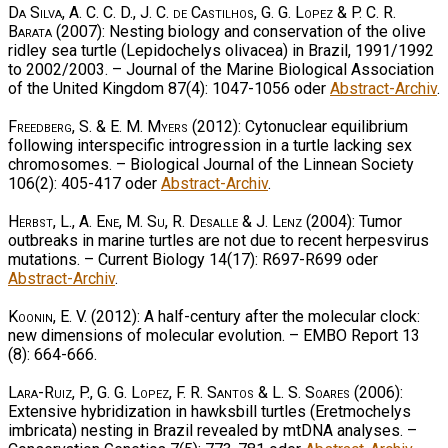
Da Silva, A. C. C. D., J. C. de Castilhos, G. G. Lopez & P. C. R.
Barata
(2007): Nesting biology and conservation of the olive
ridley sea turtle (Lepidochelys olivacea) in Brazil, 1991/1992
to 2002/2003. – Journal of the Marine Biological Association
of the United Kingdom 87(4): 1047-1056 oder
Abstract-Archiv
.
Freedberg, S. & E. M. Myers
(2012): Cytonuclear equilibrium
following interspecific introgression in a turtle lacking sex
chromosomes. – Biological Journal of the Linnean Society
106(2): 405-417 oder
Abstract-Archiv
.
Herbst, L., A. Ene, M. Su, R. Desalle & J. Lenz
(2004): Tumor
outbreaks in marine turtles are not due to recent herpesvirus
mutations. – Current Biology 14(17): R697-R699 oder
Abstract-Archiv
.
Koonin, E. V.
(2012): A half-century after the molecular clock:
new dimensions of molecular evolution. – EMBO Report 13
(8): 664-666.
Lara-Ruiz, P., G. G. Lopez, F. R. Santos & L. S. Soares
(2006):
Extensive hybridization in hawksbill turtles (Eretmochelys
imbricata) nesting in Brazil revealed by mtDNA analyses. –