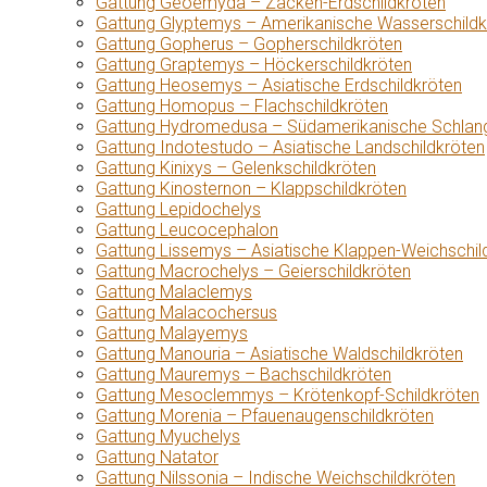
Gattung Geoemyda – Zacken-Erdschildkröten
Gattung Glyptemys – Amerikanische Wasserschildk
Gattung Gopherus – Gopherschildkröten
Gattung Graptemys – Höckerschildkröten
Gattung Heosemys – Asiatische Erdschildkröten
Gattung Homopus – Flachschildkröten
Gattung Hydromedusa – Südamerikanische Schlang
Gattung Indotestudo – Asiatische Landschildkröten
Gattung Kinixys – Gelenkschildkröten
Gattung Kinosternon – Klappschildkröten
Gattung Lepidochelys
Gattung Leucocephalon
Gattung Lissemys – Asiatische Klappen-Weichschil
Gattung Macrochelys – Geierschildkröten
Gattung Malaclemys
Gattung Malacochersus
Gattung Malayemys
Gattung Manouria – Asiatische Waldschildkröten
Gattung Mauremys – Bachschildkröten
Gattung Mesoclemmys – Krötenkopf-Schildkröten
Gattung Morenia – Pfauenaugenschildkröten
Gattung Myuchelys
Gattung Natator
Gattung Nilssonia – Indische Weichschildkröten