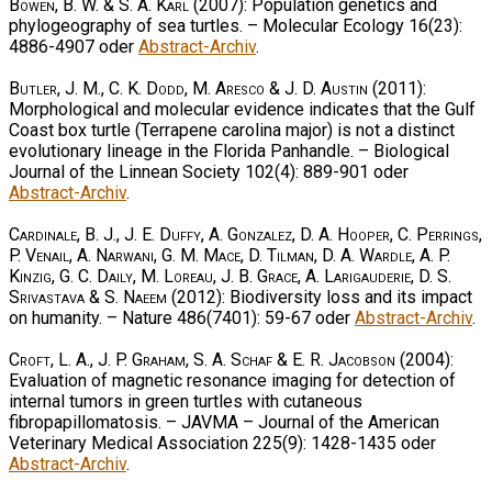
Bowen, B. W. & S. A. Karl
(2007): Population genetics and
phylogeography of sea turtles. – Molecular Ecology 16(23):
4886-4907 oder
Abstract-Archiv
.
Butler, J. M., C. K. Dodd, M. Aresco & J. D. Austin
(2011):
Morphological and molecular evidence indicates that the Gulf
Coast box turtle (Terrapene carolina major) is not a distinct
evolutionary lineage in the Florida Panhandle. – Biological
Journal of the Linnean Society 102(4): 889-901 oder
Abstract-Archiv
.
Cardinale, B. J., J. E. Duffy, A. Gonzalez, D. A. Hooper, C. Perrings,
P. Venail, A. Narwani, G. M. Mace, D. Tilman, D. A. Wardle, A. P.
Kinzig, G. C. Daily, M. Loreau, J. B. Grace, A. Larigauderie, D. S.
Srivastava & S. Naeem
(2012): Biodiversity loss and its impact
on humanity. – Nature 486(7401): 59-67 oder
Abstract-Archiv
.
Croft, L. A., J. P. Graham, S. A. Schaf & E. R. Jacobson
(2004):
Evaluation of magnetic resonance imaging for detection of
internal tumors in green turtles with cutaneous
fibropapillomatosis. – JAVMA – Journal of the American
Veterinary Medical Association 225(9): 1428-1435 oder
Abstract-Archiv
.