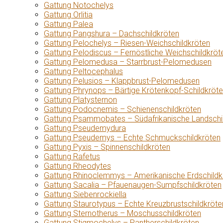
Gattung Notochelys
Gattung Orlitia
Gattung Palea
Gattung Pangshura – Dachschildkröten
Gattung Pelochelys – Riesen-Weichschildkröten
Gattung Pelodiscus – Fernöstliche Weichschildkröt
Gattung Pelomedusa – Starrbrust-Pelomedusen
Gattung Peltocephalus
Gattung Pelusios – Klappbrust-Pelomedusen
Gattung Phrynops – Bärtige Krötenkopf-Schildkröt
Gattung Platysternon
Gattung Podocnemis – Schienenschildkröten
Gattung Psammobates – Südafrikanische Landschi
Gattung Pseudemydura
Gattung Pseudemys – Echte Schmuckschildkröten
Gattung Pyxis – Spinnenschildkröten
Gattung Rafetus
Gattung Rheodytes
Gattung Rhinoclemmys – Amerikanische Erdschildk
Gattung Sacalia – Pfauenaugen-Sumpfschildkröten
Gattung Siebenrockiella
Gattung Staurotypus – Echte Kreuzbrustschildkröte
Gattung Sternotherus – Moschusschildkröten
Gattung Stigmochelys – Pantherschildkröten