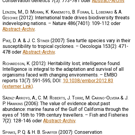
Conservation Genetics 7(5): 773-781 oder
Abstract-Archiv
.
Lenzen, M., D. Moran, K. Kanemoto, B. Foran, L. Lobefaro & A.
Geschke
(2012): International trade drives biodiversity threats
indeveloping nations. – Nature 486(7401): 109-112 oder
Abstract-Archiv
.
Pike, D. A. & J. C. Stiner
(2007): Sea turtle species vary in their
susceptibility to tropical cyclones. – Oecologia 153(2): 471-
478 oder
Abstract-Archiv
.
Richardson, K.
(2012): Heritability lost; intelligence found.
Intelligence is integral to the adaptation and survival of all
organisms faced with changing environments. – EMBO
reports 13(7): 591-595; DOI:
10.1038/embor.2012.83
(externer Link)
.
Sáenz-Arroyo, A., C. M. Roberts, J. Torre, M. Carino-Olvera & J.
P. Hawkins
(2006): The value of evidence about past
abundance: marine fauna of the Gulf of California through the
eyes of 16th to 19th century travellers. – Fish and Fisheries
7(2): 128-146 oder
Abstract-Archiv
.
Spinks, P. Q. & H. B. Shaffer
(2007): Conservation