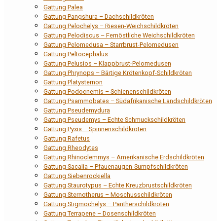
Gattung Palea
Gattung Pangshura – Dachschildkröten
Gattung Pelochelys – Riesen-Weichschildkröten
Gattung Pelodiscus – Fernöstliche Weichschildkröten
Gattung Pelomedusa – Starrbrust-Pelomedusen
Gattung Peltocephalus
Gattung Pelusios – Klappbrust-Pelomedusen
Gattung Phrynops – Bärtige Krötenkopf-Schildkröten
Gattung Platysternon
Gattung Podocnemis – Schienenschildkröten
Gattung Psammobates – Südafrikanische Landschildkröten
Gattung Pseudemydura
Gattung Pseudemys – Echte Schmuckschildkröten
Gattung Pyxis – Spinnenschildkröten
Gattung Rafetus
Gattung Rheodytes
Gattung Rhinoclemmys – Amerikanische Erdschildkröten
Gattung Sacalia – Pfauenaugen-Sumpfschildkröten
Gattung Siebenrockiella
Gattung Staurotypus – Echte Kreuzbrustschildkröten
Gattung Sternotherus – Moschusschildkröten
Gattung Stigmochelys – Pantherschildkröten
Gattung Terrapene – Dosenschildkröten