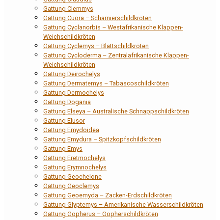
Gattung Clemmys
Gattung Cuora – Scharnierschildkröten
Gattung Cyclanorbis – Westafrikanische Klappen-
Weichschildkröten
Gattung Cyclemys – Blattschildkröten
Gattung Cycloderma – Zentralafrikanische Klappen-
Weichschildkröten
Gattung Deirochelys
Gattung Dermatemys – Tabascoschildkröten
Gattung Dermochelys
Gattung Dogania
Gattung Elseya – Australische Schnappschildkröten
Gattung Elusor
Gattung Emydoidea
Gattung Emydura – Spitzkopfschildkröten
Gattung Emys
Gattung Eretmochelys
Gattung Erymnochelys
Gattung Geochelone
Gattung Geoclemys
Gattung Geoemyda – Zacken-Erdschildkröten
Gattung Glyptemys – Amerikanische Wasserschildkröten
Gattung Gopherus – Gopherschildkröten