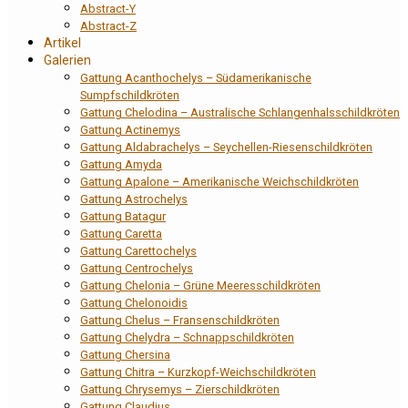
Abstract-Y
Abstract-Z
Artikel
Galerien
Gattung Acanthochelys – Südamerikanische
Sumpfschildkröten
Gattung Chelodina – Australische Schlangenhalsschildkröten
Gattung Actinemys
Gattung Aldabrachelys – Seychellen-Riesenschildkröten
Gattung Amyda
Gattung Apalone – Amerikanische Weichschildkröten
Gattung Astrochelys
Gattung Batagur
Gattung Caretta
Gattung Carettochelys
Gattung Centrochelys
Gattung Chelonia – Grüne Meeresschildkröten
Gattung Chelonoidis
Gattung Chelus – Fransenschildkröten
Gattung Chelydra – Schnappschildkröten
Gattung Chersina
Gattung Chitra – Kurzkopf-Weichschildkröten
Gattung Chrysemys – Zierschildkröten
Gattung Claudius