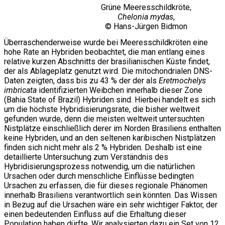
Grüne Meeresschildkröte,
Chelonia mydas
,
© Hans-Jürgen Bidmon
Überraschenderweise wurde bei Meeresschildkröten eine
hohe Rate an Hybriden beobachtet, die man entlang eines
relative kurzen Abschnitts der brasilianischen Küste findet,
der als Ablageplatz genutzt wird. Die mitochondrialen DNS-
Daten zeigten, dass bis zu 43 % der der als
Eretmochelys
imbricata
identifizierten Weibchen innerhalb dieser Zone
(Bahia State of Brazil) Hybriden sind. Hierbei handelt es sich
um die höchste Hybridisierungsrate, die bisher weltweit
gefunden wurde, denn die meisten weltweit untersuchten
Nistplätze einschließlich derer im Norden Brasiliens enthalten
keine Hybriden, und an den seltenen karibischen Nistplätzen
finden sich nicht mehr als 2 % Hybriden. Deshalb ist eine
detaillierte Untersuchung zum Verständnis des
Hybridisierungsprozess notwendig, um die natürlichen
Ursachen oder durch menschliche Einflüsse bedingten
Ursachen zu erfassen, die für dieses regionale Phänomen
innerhalb Brasiliens verantwortlich sein könnten. Das Wissen
in Bezug auf die Ursachen wäre ein sehr wichtiger Faktor, der
einen bedeutenden Einfluss auf die Erhaltung dieser
Population haben dürfte. Wir analysierten dazu ein Set von 12