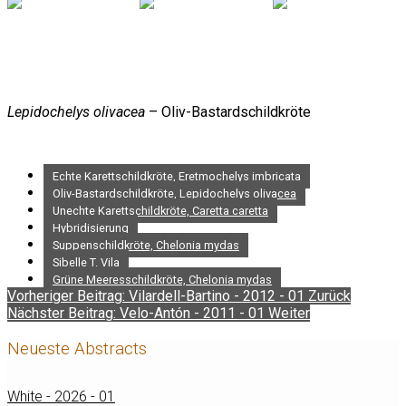
Lepidochelys olivacea
– Oliv-Bastardschildkröte
Echte Karettschildkröte, Eretmochelys imbricata
Oliv-Bastardschildkröte, Lepidochelys olivacea
Unechte Karettschildkröte, Caretta caretta
Hybridisierung
Suppenschildkröte, Chelonia mydas
Sibelle T. Vila
Grüne Meeresschildkröte, Chelonia mydas
Vorheriger Beitrag: Vilardell-Bartino - 2012 - 01
Zurück
Nächster Beitrag: Velo-Antón - 2011 - 01
Weiter
Neueste Abstracts
White - 2026 - 01