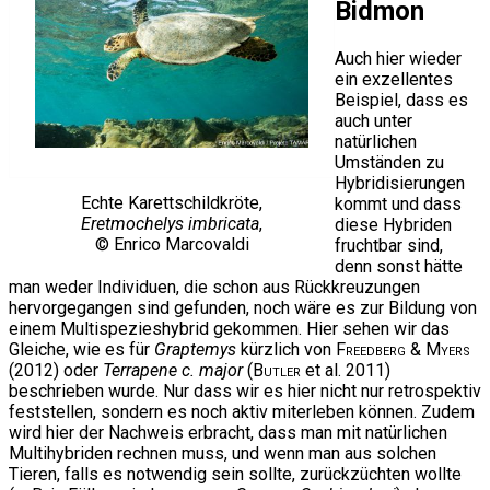
Bidmon
Auch hier wieder
ein exzellentes
Beispiel, dass es
auch unter
natürlichen
Umständen zu
Hybridisierungen
Echte Karettschildkröte,
kommt und dass
Eretmochelys imbricata
,
diese Hybriden
© Enrico Marcovaldi
fruchtbar sind,
denn sonst hätte
man weder Individuen, die schon aus Rückkreuzungen
hervorgegangen sind gefunden, noch wäre es zur Bildung von
einem Multispezieshybrid gekommen. Hier sehen wir das
Gleiche, wie es für
Graptemys
kürzlich von
Freedberg & Myers
(2012) oder
Terrapene c. major
(
Butler
et al. 2011)
beschrieben wurde. Nur dass wir es hier nicht nur retrospektiv
feststellen, sondern es noch aktiv miterleben können. Zudem
wird hier der Nachweis erbracht, dass man mit natürlichen
Multihybriden rechnen muss, und wenn man aus solchen
Tieren, falls es notwendig sein sollte, zurückzüchten wollte