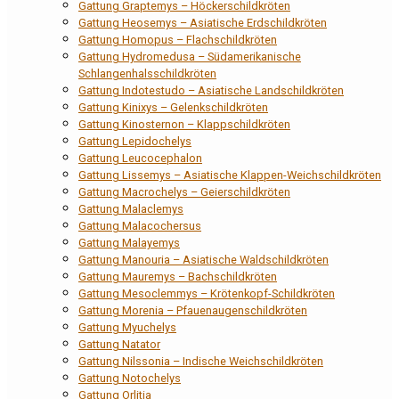
Gattung Graptemys – Höckerschildkröten
Gattung Heosemys – Asiatische Erdschildkröten
Gattung Homopus – Flachschildkröten
Gattung Hydromedusa – Südamerikanische
Schlangenhalsschildkröten
Gattung Indotestudo – Asiatische Landschildkröten
Gattung Kinixys – Gelenkschildkröten
Gattung Kinosternon – Klappschildkröten
Gattung Lepidochelys
Gattung Leucocephalon
Gattung Lissemys – Asiatische Klappen-Weichschildkröten
Gattung Macrochelys – Geierschildkröten
Gattung Malaclemys
Gattung Malacochersus
Gattung Malayemys
Gattung Manouria – Asiatische Waldschildkröten
Gattung Mauremys – Bachschildkröten
Gattung Mesoclemmys – Krötenkopf-Schildkröten
Gattung Morenia – Pfauenaugenschildkröten
Gattung Myuchelys
Gattung Natator
Gattung Nilssonia – Indische Weichschildkröten
Gattung Notochelys
Gattung Orlitia