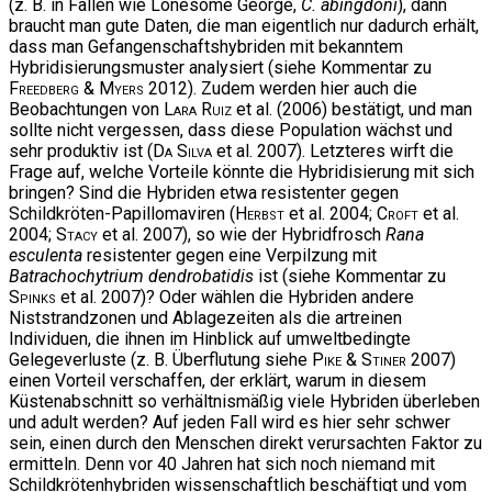
(z. B. in Fällen wie Lonesome George,
C. abingdoni
), dann
braucht man gute Daten, die man eigentlich nur dadurch erhält,
dass man Gefangenschaftshybriden mit bekanntem
Hybridisierungsmuster analysiert (siehe Kommentar zu
Freedberg & Myers
2012). Zudem werden hier auch die
Beobachtungen von
Lara Ruiz
et al. (2006) bestätigt, und man
sollte nicht vergessen, dass diese Population wächst und
sehr produktiv ist (
Da Silva
et al. 2007). Letzteres wirft die
Frage auf, welche Vorteile könnte die Hybridisierung mit sich
bringen? Sind die Hybriden etwa resistenter gegen
Schildkröten-Papillomaviren (
Herbst
et al. 2004;
Croft
et al.
2004;
Stacy
et al. 2007), so wie der Hybridfrosch
Rana
esculenta
resistenter gegen eine Verpilzung mit
Batrachochytrium dendrobatidis
ist (siehe Kommentar zu
Spinks
et al. 2007)? Oder wählen die Hybriden andere
Niststrandzonen und Ablagezeiten als die artreinen
Individuen, die ihnen im Hinblick auf umweltbedingte
Gelegeverluste (z. B. Überflutung siehe
Pike & Stiner
2007)
einen Vorteil verschaffen, der erklärt, warum in diesem
Küstenabschnitt so verhältnismäßig viele Hybriden überleben
und adult werden? Auf jeden Fall wird es hier sehr schwer
sein, einen durch den Menschen direkt verursachten Faktor zu
ermitteln. Denn vor 40 Jahren hat sich noch niemand mit
Schildkrötenhybriden wissenschaftlich beschäftigt und vom