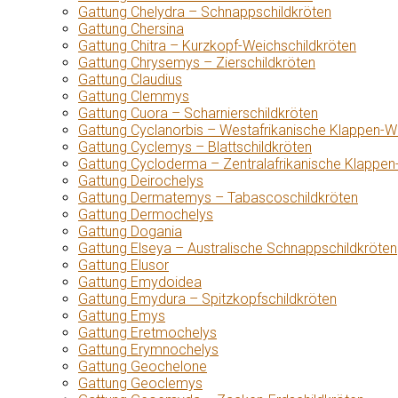
Gattung Chelydra – Schnappschildkröten
Gattung Chersina
Gattung Chitra – Kurzkopf-Weichschildkröten
Gattung Chrysemys – Zierschildkröten
Gattung Claudius
Gattung Clemmys
Gattung Cuora – Scharnierschildkröten
Gattung Cyclanorbis – Westafrikanische Klappen-W
Gattung Cyclemys – Blattschildkröten
Gattung Cycloderma – Zentralafrikanische Klappen
Gattung Deirochelys
Gattung Dermatemys – Tabascoschildkröten
Gattung Dermochelys
Gattung Dogania
Gattung Elseya – Australische Schnappschildkröten
Gattung Elusor
Gattung Emydoidea
Gattung Emydura – Spitzkopfschildkröten
Gattung Emys
Gattung Eretmochelys
Gattung Erymnochelys
Gattung Geochelone
Gattung Geoclemys