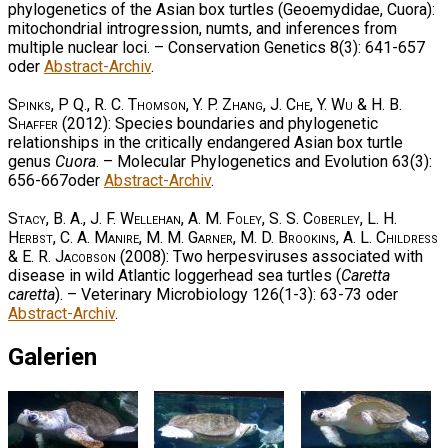
phylogenetics of the Asian box turtles (Geoemydidae, Cuora):
mitochondrial introgression, numts, and inferences from
multiple nuclear loci. – Conservation Genetics 8(3): 641-657
oder
Abstract-Archiv
.
Spinks, P Q., R. C. Thomson, Y. P. Zhang, J. Che, Y. Wu & H. B.
Shaffer
(2012): Species boundaries and phylogenetic
relationships in the critically endangered Asian box turtle
genus
Cuora
. – Molecular Phylogenetics and Evolution 63(3):
656-667oder
Abstract-Archiv
.
Stacy, B. A., J. F. Wellehan, A. M. Foley, S. S. Coberley, L. H.
Herbst, C. A. Manire, M. M. Garner, M. D. Brookins, A. L. Childress
& E. R. Jacobson
(2008): Two herpesviruses associated with
disease in wild Atlantic loggerhead sea turtles (
Caretta
caretta
). – Veterinary Microbiology 126(1-3): 63-73 oder
Abstract-Archiv
.
Galerien