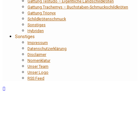
Gattung Testudo – Eigentliche Landschildkröten
Gattung Trachemys – Buchstaben-Schmuckschildkröten
Gattung Trionyx
Schildkrötenschmuck
Sonstiges
Hybriden
Sonstiges
Impressum
Datenschutzerklärung
Disclaimer
Nomenklatur
Unser Team
Unser Logo
RSS Feed