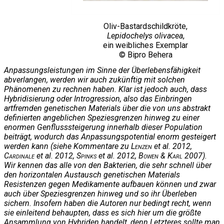
Oliv-Bastardschildkröte,
Lepidochelys olivacea
,
ein weibliches Exemplar
© Bipro Behera
Anpassungsleistungen im Sinne der Überlebensfähigkeit
abverlangen, werden wir auch zukünftig mit solchen
Phänomenen zu rechnen haben. Klar ist jedoch auch, dass
Hybridisierung oder Introgression, also das Einbringen
artfremden genetischen Materials über die von uns abstrakt
definierten angeblichen Speziesgrenzen hinweg zu einer
enormen Genflusssteigerung innerhalb dieser Population
beiträgt, wodurch das Anpassungspotential enorm gesteigert
werden kann (siehe Kommentare zu
Lenzen
et al. 2012,
Cardinale
et al. 2012,
Spinks
et al. 2012,
Bowen & Karl
2007).
Wir kennen das alle von den Bakterien, die sehr schnell über
den horizontalen Austausch genetischen Materials
Resistenzen gegen Medikamente aufbauen können und zwar
auch über Speziesgrenzen hinweg und so ihr Überleben
sichern. Insofern haben die Autoren nur bedingt recht, wenn
sie einleitend behaupten, dass es sich hier um die größte
Ansammlung von Hybriden handelt, denn Letzteres sollte man