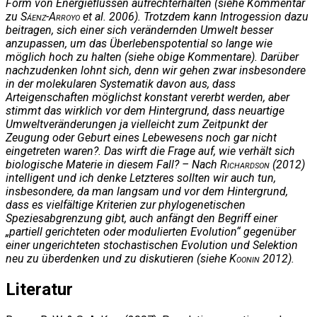
Form von Energieflüssen aufrechterhalten (siehe Kommentar
zu
Sáenz-Arroyo
et al. 2006). Trotzdem kann Introgession dazu
beitragen, sich einer sich verändernden Umwelt besser
anzupassen, um das Überlebenspotential so lange wie
möglich hoch zu halten (siehe obige Kommentare). Darüber
nachzudenken lohnt sich, denn wir gehen zwar insbesondere
in der molekularen Systematik davon aus, dass
Arteigenschaften möglichst konstant vererbt werden, aber
stimmt das wirklich vor dem Hintergrund, dass neuartige
Umweltveränderungen ja vielleicht zum Zeitpunkt der
Zeugung oder Geburt eines Lebewesens noch gar nicht
eingetreten waren?. Das wirft die Frage auf, wie verhält sich
biologische Materie in diesem Fall? – Nach
Richardson
(2012)
intelligent und ich denke Letzteres sollten wir auch tun,
insbesondere, da man langsam und vor dem Hintergrund,
dass es vielfältige Kriterien zur phylogenetischen
Speziesabgrenzung gibt, auch anfängt den Begriff einer
„partiell gerichteten oder modulierten Evolution“ gegenüber
einer ungerichteten stochastischen Evolution und Selektion
neu zu überdenken und zu diskutieren (siehe
Koonin
2012).
Literatur