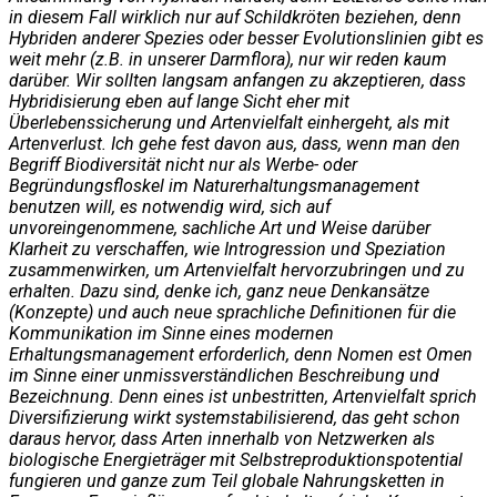
in diesem Fall wirklich nur auf Schildkröten beziehen, denn
Hybriden anderer Spezies oder besser Evolutionslinien gibt es
weit mehr (z.B. in unserer Darmflora), nur wir reden kaum
darüber. Wir sollten langsam anfangen zu akzeptieren, dass
Hybridisierung eben auf lange Sicht eher mit
Überlebenssicherung und Artenvielfalt einhergeht, als mit
Artenverlust. Ich gehe fest davon aus, dass, wenn man den
Begriff Biodiversität nicht nur als Werbe- oder
Begründungsfloskel im Naturerhaltungsmanagement
benutzen will, es notwendig wird, sich auf
unvoreingenommene, sachliche Art und Weise darüber
Klarheit zu verschaffen, wie Introgression und Speziation
zusammenwirken, um Artenvielfalt hervorzubringen und zu
erhalten. Dazu sind, denke ich, ganz neue Denkansätze
(Konzepte) und auch neue sprachliche Definitionen für die
Kommunikation im Sinne eines modernen
Erhaltungsmanagement erforderlich, denn Nomen est Omen
im Sinne einer unmissverständlichen Beschreibung und
Bezeichnung. Denn eines ist unbestritten, Artenvielfalt sprich
Diversifizierung wirkt systemstabilisierend, das geht schon
daraus hervor, dass Arten innerhalb von Netzwerken als
biologische Energieträger mit Selbstreproduktionspotential
fungieren und ganze zum Teil globale Nahrungsketten in