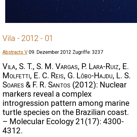
Vila - 2012 - 01
Abstracts V
09. Dezember 2012
Zugriffe: 3237
Vila, S. T., S. M. Vargas, P. Lara-Ruiz, E.
Molfetti, E. C. Reis, G. Lôbo-Hajdu, L. S.
Soares & F. R. Santos
(2012): Nuclear
markers reveal a complex
introgression pattern among marine
turtle species on the Brazilian coast.
– Molecular Ecology 21(17): 4300-
4312.