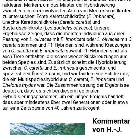
nukleären Markern, um das Muster der Hybridisierung
zwischen den drei involvierten Arten von Meeresschildkröten
zu untersuchen: Echte Karettschildkröte (
E. imbricata
),
Unechte Karettschildkröte (
Caretta caretta
) und
Bastardschildkröte (
Lepidochelys olivacea
). Unsere
Ergebnisse zeigen, dass die meisten Individuen aus einer
Paarung von
L. olivacea
mit
E. imbricata
oder
L. olivacea
mit
C.
caretta
stammen und F1-Hybriden sind, während Kreuzungen
von
C. caretta
mit
E. imbricata
sowohl F1-Hybriden sind, als
auch Tiere enthalten, die schon wieder Rückkreuzungen aus
beiden Spezies sind. Zusätzlich scheint die Hybridisierung
zwischen
C. caretta
und
E. imbricata
geschlechts- und
speziesbeeinflusst zu sein, und wir fanden eine Schildkröte,
die ein Multispezieshybrid aus
C. caretta
,
E. imbricata
und
Chelonia mydas
war. Die Zusammenfassung der Ergebnisse
deutet an, dass es sich bei diesem regionalen
Hybridisierungsphänomen, um ein junges Ereignis handelt,
dass aber mindestens über zwei Generationen oder in etwa
auf eine Zeitspanne von 40 Jahren zurückgeht.
Kommentar
von H.-J.