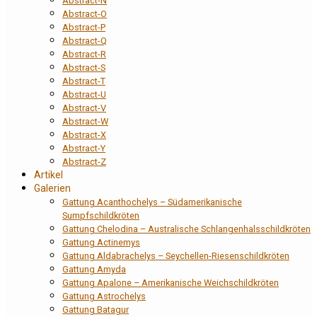
Abstract-N
Abstract-O
Abstract-P
Abstract-Q
Abstract-R
Abstract-S
Abstract-T
Abstract-U
Abstract-V
Abstract-W
Abstract-X
Abstract-Y
Abstract-Z
Artikel
Galerien
Gattung Acanthochelys – Südamerikanische
Sumpfschildkröten
Gattung Chelodina – Australische Schlangenhalsschildkröten
Gattung Actinemys
Gattung Aldabrachelys – Seychellen-Riesenschildkröten
Gattung Amyda
Gattung Apalone – Amerikanische Weichschildkröten
Gattung Astrochelys
Gattung Batagur