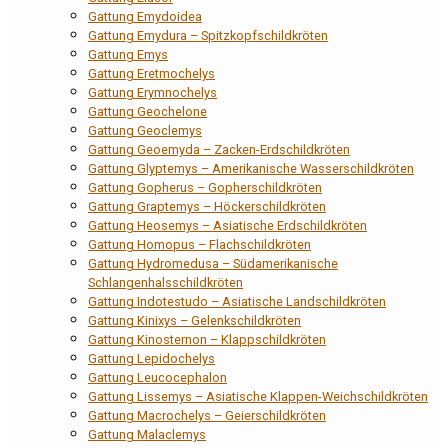
Gattung Emydoidea
Gattung Emydura – Spitzkopfschildkröten
Gattung Emys
Gattung Eretmochelys
Gattung Erymnochelys
Gattung Geochelone
Gattung Geoclemys
Gattung Geoemyda – Zacken-Erdschildkröten
Gattung Glyptemys – Amerikanische Wasserschildkröten
Gattung Gopherus – Gopherschildkröten
Gattung Graptemys – Höckerschildkröten
Gattung Heosemys – Asiatische Erdschildkröten
Gattung Homopus – Flachschildkröten
Gattung Hydromedusa – Südamerikanische
Schlangenhalsschildkröten
Gattung Indotestudo – Asiatische Landschildkröten
Gattung Kinixys – Gelenkschildkröten
Gattung Kinosternon – Klappschildkröten
Gattung Lepidochelys
Gattung Leucocephalon
Gattung Lissemys – Asiatische Klappen-Weichschildkröten
Gattung Macrochelys – Geierschildkröten
Gattung Malaclemys