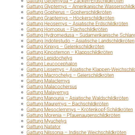
Gattung Geoemyda – Zacken-Erdschildkröten
Gattung Glyptemys – Amerikanische Wasserschildk
Gattung Gopherus – Gopherschildkröten
Gattung Graptemys – Höckerschildkröten
Gattung Heosemys – Asiatische Erdschildkröten
Gattung Homopus – Flachschildkröten
Gattung Hydromedusa – Südamerikanische Schlang
Gattung Indotestudo – Asiatische Landschildkröten
Gattung Kinixys – Gelenkschildkröten
Gattung Kinosternon – Klappschildkröten
Gattung Lepidochelys
Gattung Leucocephalon
Gattung Lissemys – Asiatische Klappen-Weichschil
Gattung Macrochelys – Geierschildkröten
Gattung Malaclemys
Gattung Malacochersus
Gattung Malayemys
Gattung Manouria – Asiatische Waldschildkröten
Gattung Mauremys – Bachschildkröten
Gattung Mesoclemmys – Krötenkopf-Schildkröten
Gattung Morenia – Pfauenaugenschildkröten
Gattung Myuchelys
Gattung Natator
Gattung Nilssonia – Indische Weichschildkröten