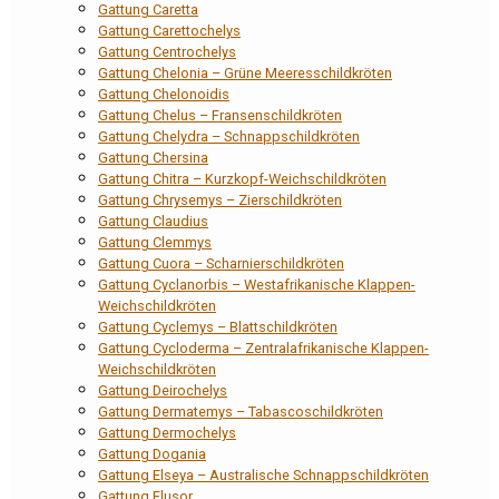
Gattung Caretta
Gattung Carettochelys
Gattung Centrochelys
Gattung Chelonia – Grüne Meeresschildkröten
Gattung Chelonoidis
Gattung Chelus – Fransenschildkröten
Gattung Chelydra – Schnappschildkröten
Gattung Chersina
Gattung Chitra – Kurzkopf-Weichschildkröten
Gattung Chrysemys – Zierschildkröten
Gattung Claudius
Gattung Clemmys
Gattung Cuora – Scharnierschildkröten
Gattung Cyclanorbis – Westafrikanische Klappen-
Weichschildkröten
Gattung Cyclemys – Blattschildkröten
Gattung Cycloderma – Zentralafrikanische Klappen-
Weichschildkröten
Gattung Deirochelys
Gattung Dermatemys – Tabascoschildkröten
Gattung Dermochelys
Gattung Dogania
Gattung Elseya – Australische Schnappschildkröten
Gattung Elusor