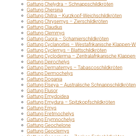
Gattung Chelydra – Schnappschildkröten
Gattung Chersina
Gattung Chitra – Kurzkopf-Weichschildkröten
Gattung Chrysemys – Zierschildkröten
Gattung Claudius
Gattung Clemmys
Gattung Cuora – Scharnierschildkröten
Gattung Cyclanorbis – Westafrikanische Klappen-W
Gattung Cyclemys – Blattschildkröten
Gattung Cycloderma – Zentralafrikanische Klappen
Gattung Deirochelys
Gattung Dermatemys – Tabascoschildkröten
Gattung Dermochelys
Gattung Dogania
Gattung Elseya – Australische Schnappschildkröten
Gattung Elusor
Gattung Emydoidea
Gattung Emydura – Spitzkopfschildkröten
Gattung Emys
Gattung Eretmochelys
Gattung Erymnochelys
Gattung Geochelone
Gattung Geoclemys