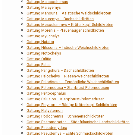
Gattung Malacochersus
Gattung Malayemys
Gattung Manouria – Asiatische Waldschildkröten
Gattung Mauremys – Bachschildkröten
Gattung Mesoclemmys – Krötenkopf-Schildkröten
Gattung Morenia – Pfauenaugenschildkröten
Gattung Myuchelys
Gattung Natator
Gattung Nilssonia – Indische Weichschildkröten
Gattung Notochelys
Gattung Orlitia
Gattung Palea
Gattung Pangshura – Dachschildkröten
Gattung Pelochelys – Riesen-Weichschildkröten
Gattung Pelodiscus – Fernöstliche Weichschildkröten
Gattung Pelomedusa – Starrbrust-Pelomedusen
Gattung Peltocephalus
Gattung Pelusios – Klappbrust-Pelomedusen
Gattung Phrynops – Bärtige Krötenkopf-Schildkröten
Gattung Platysternon
Gattung Podocnemis – Schienenschildkröten
Gattung Psammobates – Südafrikanische Landschildkröten
Gattung Pseudemydura
Gattung Pseudemys – Echte Schmuckschildkröten