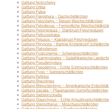
Gattung Notochelys
Gattung Orlitia
Gattung Palea
Gattung Pangshura – Dachschildkröten
Gattung Pelochelys – Riesen-Weichschildkröten
Gattung Pelodiscus – Fernöstliche Weichschildkröt
Gattung Pelomedusa – Starrbrust-Pelomedusen
Gattung Peltocephalus
Gattung Pelusios – Klappbrust-Pelomedusen
Gattung Phrynops – Bärtige Krötenkopf-Schildkröt
Gattung Platysternon
Gattung Podocnemis – Schienenschildkröten
Gattung Psammobates – Südafrikanische Landschi
Gattung Pseudemydura
Gattung Pseudemys – Echte Schmuckschildkröten
Gattung Pyxis – Spinnenschildkröten
Gattung Rafetus
Gattung Rheodytes
Gattung Rhinoclemmys – Amerikanische Erdschildk
Gattung Sacalia – Pfauenaugen-Sumpfschildkröten
Gattung Siebenrockiella
Gattung Staurotypus – Echte Kreuzbrustschildkröte
Gattung Sternotherus – Moschusschildkröten
Gattung Stigmochelys – Pantherschildkröten