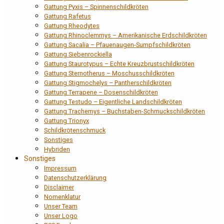
Gattung Pyxis – Spinnenschildkröten
Gattung Rafetus
Gattung Rheodytes
Gattung Rhinoclemmys – Amerikanische Erdschildkröten
Gattung Sacalia – Pfauenaugen-Sumpfschildkröten
Gattung Siebenrockiella
Gattung Staurotypus – Echte Kreuzbrustschildkröten
Gattung Sternotherus – Moschusschildkröten
Gattung Stigmochelys – Pantherschildkröten
Gattung Terrapene – Dosenschildkröten
Gattung Testudo – Eigentliche Landschildkröten
Gattung Trachemys – Buchstaben-Schmuckschildkröten
Gattung Trionyx
Schildkrötenschmuck
Sonstiges
Hybriden
Sonstiges
Impressum
Datenschutzerklärung
Disclaimer
Nomenklatur
Unser Team
Unser Logo