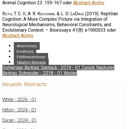
Animal Cognition 23: 159-167 oder
Abstract-Archiv
.
Roth, T. C. II, A. R. Krochmal & L. D. LaDage
(2019): Reptilian
Cognition: A More Complex Picture via Integration of
Neurological Mechanisms, Behavioral Constraints, and
Evolutionary Context. – Bioessays 41(8): e1900033 oder
Abstract-Archiv
.
Artenschutz
Ernährung
Feldherpetologie
Takahiro Shimada
Vorheriger Beitrag: Santacà - 2019 - 01
Zurück
Nächster
Beitrag: Schneider - 2018 - 01
Weiter
Neueste Abstracts
White - 2026 - 01
Hilton - 2024 - 01
Duran - 2024 - 01