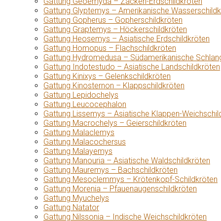
Gattung Geoemyda – Zacken-Erdschildkröten
Gattung Glyptemys – Amerikanische Wasserschildk
Gattung Gopherus – Gopherschildkröten
Gattung Graptemys – Höckerschildkröten
Gattung Heosemys – Asiatische Erdschildkröten
Gattung Homopus – Flachschildkröten
Gattung Hydromedusa – Südamerikanische Schlang
Gattung Indotestudo – Asiatische Landschildkröten
Gattung Kinixys – Gelenkschildkröten
Gattung Kinosternon – Klappschildkröten
Gattung Lepidochelys
Gattung Leucocephalon
Gattung Lissemys – Asiatische Klappen-Weichschil
Gattung Macrochelys – Geierschildkröten
Gattung Malaclemys
Gattung Malacochersus
Gattung Malayemys
Gattung Manouria – Asiatische Waldschildkröten
Gattung Mauremys – Bachschildkröten
Gattung Mesoclemmys – Krötenkopf-Schildkröten
Gattung Morenia – Pfauenaugenschildkröten
Gattung Myuchelys
Gattung Natator
Gattung Nilssonia – Indische Weichschildkröten