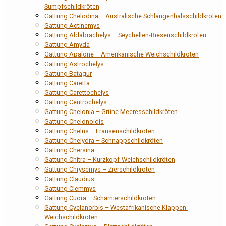
Sumpfschildkröten
Gattung Chelodina – Australische Schlangenhalsschildkröten
Gattung Actinemys
Gattung Aldabrachelys – Seychellen-Riesenschildkröten
Gattung Amyda
Gattung Apalone – Amerikanische Weichschildkröten
Gattung Astrochelys
Gattung Batagur
Gattung Caretta
Gattung Carettochelys
Gattung Centrochelys
Gattung Chelonia – Grüne Meeresschildkröten
Gattung Chelonoidis
Gattung Chelus – Fransenschildkröten
Gattung Chelydra – Schnappschildkröten
Gattung Chersina
Gattung Chitra – Kurzkopf-Weichschildkröten
Gattung Chrysemys – Zierschildkröten
Gattung Claudius
Gattung Clemmys
Gattung Cuora – Scharnierschildkröten
Gattung Cyclanorbis – Westafrikanische Klappen-
Weichschildkröten