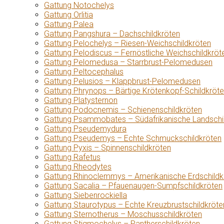
Gattung Notochelys
Gattung Orlitia
Gattung Palea
Gattung Pangshura – Dachschildkröten
Gattung Pelochelys – Riesen-Weichschildkröten
Gattung Pelodiscus – Fernöstliche Weichschildkröt
Gattung Pelomedusa – Starrbrust-Pelomedusen
Gattung Peltocephalus
Gattung Pelusios – Klappbrust-Pelomedusen
Gattung Phrynops – Bärtige Krötenkopf-Schildkröt
Gattung Platysternon
Gattung Podocnemis – Schienenschildkröten
Gattung Psammobates – Südafrikanische Landschi
Gattung Pseudemydura
Gattung Pseudemys – Echte Schmuckschildkröten
Gattung Pyxis – Spinnenschildkröten
Gattung Rafetus
Gattung Rheodytes
Gattung Rhinoclemmys – Amerikanische Erdschildk
Gattung Sacalia – Pfauenaugen-Sumpfschildkröten
Gattung Siebenrockiella
Gattung Staurotypus – Echte Kreuzbrustschildkröte
Gattung Sternotherus – Moschusschildkröten
Gattung Stigmochelys – Pantherschildkröten