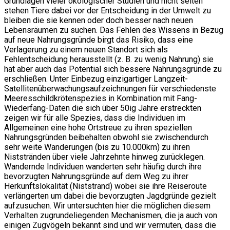
Grundlagen vieler ökologischer Studien und nicht selten
stehen Tiere dabei vor der Entscheidung in der Umwelt zu
bleiben die sie kennen oder doch besser nach neuen
Lebensräumen zu suchen. Das Fehlen des Wissens in Bezug
auf neue Nahrungsgründe birgt das Risiko, dass eine
Verlagerung zu einem neuen Standort sich als
Fehlentscheidung herausstellt (z. B. zu wenig Nahrung) sie
hat aber auch das Potential sich bessere Nahrungsgründe zu
erschließen. Unter Einbezug einzigartiger Langzeit-
Satellitenüberwachungsaufzeichnungen für verschiedenste
Meeresschildkrötenspezies in Kombination mit Fang-
Wiederfang-Daten die sich über 50ig Jahre erstreckten
zeigen wir für alle Spezies, dass die Individuen im
Allgemeinen eine hohe Ortstreue zu ihren speziellen
Nahrungsgründen beibehalten obwohl sie zwischendurch
sehr weite Wanderungen (bis zu 10.000km) zu ihren
Niststränden über viele Jahrzehnte hinweg zurücklegen.
Wandernde Individuen wanderten sehr häufig durch ihre
bevorzugten Nahrungsgründe auf dem Weg zu ihrer
Herkunftslokalität (Niststrand) wobei sie ihre Reiseroute
verlängerten um dabei die bevorzugten Jagdgründe gezielt
aufzusuchen. Wir untersuchten hier die möglichen diesem
Verhalten zugrundeliegenden Mechanismen, die ja auch von
einigen Zugvögeln bekannt sind und wir vermuten, dass die