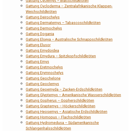
Gattung Cyclemys – Blattschildkröten
Gattung Cycloderma – Zentralafrikanische Klappen-
Weichschildkröten
Gattung Deirochelys
Gattung Dermatemys – Tabascoschildkröten
Gattung Dermochelys
Gattung Dogania
Gattung Elseya – Australische Schnappschildkröten
Gattung Elusor
Gattung Emydoidea
Gattung Emydura – Spitzkopfschildkröten
Gattung Emys
Gattung Eretmochelys
Gattung Erymnochelys
Gattung Geochelone
Gattung Geoclemys
Gattung Geoemyda – Zacken-Erdschildkröten
Gattung Glyptemys – Amerikanische Wasserschildkröten
Gattung Gopherus – Gopherschildkröten
Gattung Graptemys – Höckerschildkröten
Gattung Heosemys – Asiatische Erdschildkröten
Gattung Homopus – Flachschildkröten
Gattung Hydromedusa – Südamerikanische
Schlangenhalsschildkröten