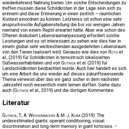
wiederkehrend Nahrung bieten. Um solche Entscheidungen zu
treffen müssen diese Schildkröten in der Lage sein sich zu
erinnern und diese Erinnerung in einen zeitlich – räumlichen
Kontext einordnen zu können. Letzteres ist schon eine sehr
anspruchsvolle Aufgabenstellung die bis vor wenigen Jahren
niemand von einem Reptil erwartet hätte. Aber wie schon des
Öfteren diskutiert Lebensraumanpassung erfordert solche
Leistungen und es ist interessant zu sehen wie dies hier in
einem global sehr weitreichenden ausgedehnten Lebensraum
von den Tieren realisiert wird. Genauso wie dies von
Roth
et
al., (2019) für Schildkröten in terrestrisch lokalisierten
Süßwasserhabitaten und von
Gutnick
et al. (2019) für
Landschildkröten beobachtet wurde. Auch hier handelt es sich
um eine Arbeit die uns wieder auf dieses zukunftsweisende
Thema verweist über das wir ganz sicher in dem nächsten
Jahrzehnt noch wesentlich mehr lernen dürften. Siehe dazu
auch (
Gutnick
et al., 2019) und die dortigen Kommentare.
Literatur
Gutnick, T., A. Weissenbacher & M. J. Kuba
(2019): The
underestimated giants: operant conditioning, visual
discrimination and long-term memory in giant tortoises. –