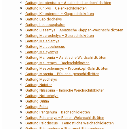
Gattung Indotestudo – Asiatische Landschildkröten
Gattung Kinixys – Gelenkschildkröten
Gattung Kinosternon – Klappschildkröten
Gattung Lepidochelys
Gattung Leucocephalon
Gattung Lissemys – Asiatische Klappen-Weichschildkröten
Gattung Macrochelys – Geierschildkröten
Gattung Malaclemys
Gattung Malacochersus
Gattung Malayemys
Gattung Manouria – Asiatische Waldschildkröten
Gattung Mauremys – Bachschildkröten
Gattung Mesoclemmys – Krötenkopf-Schildkröten
Gattung Morenia – Pfauenaugenschildkröten
Gattung Myuchelys
Gattung Natator
Gattung Nilssonia – Indische Weichschildkröten
Gattung Notochelys
Gattung Orlitia
Gattung Palea
Gattung Pangshura – Dachschildkröten
Gattung Pelochelys – Riesen-Weichschildkröten
Gattung Pelodiscus – Fernöstliche Weichschildkröten
Gattung Pelomedusa – Starrbrust-Pelomedusen