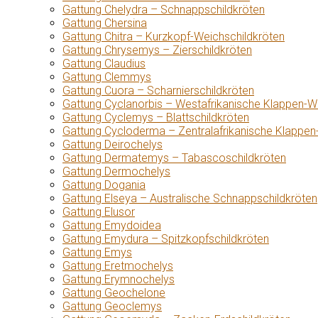
Gattung Chelydra – Schnappschildkröten
Gattung Chersina
Gattung Chitra – Kurzkopf-Weichschildkröten
Gattung Chrysemys – Zierschildkröten
Gattung Claudius
Gattung Clemmys
Gattung Cuora – Scharnierschildkröten
Gattung Cyclanorbis – Westafrikanische Klappen-W
Gattung Cyclemys – Blattschildkröten
Gattung Cycloderma – Zentralafrikanische Klappen
Gattung Deirochelys
Gattung Dermatemys – Tabascoschildkröten
Gattung Dermochelys
Gattung Dogania
Gattung Elseya – Australische Schnappschildkröten
Gattung Elusor
Gattung Emydoidea
Gattung Emydura – Spitzkopfschildkröten
Gattung Emys
Gattung Eretmochelys
Gattung Erymnochelys
Gattung Geochelone
Gattung Geoclemys