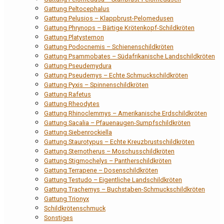
Gattung Peltocephalus
Gattung Pelusios – Klappbrust-Pelomedusen
Gattung Phrynops – Bärtige Krötenkopf-Schildkröten
Gattung Platysternon
Gattung Podocnemis – Schienenschildkröten
Gattung Psammobates – Südafrikanische Landschildkröten
Gattung Pseudemydura
Gattung Pseudemys – Echte Schmuckschildkröten
Gattung Pyxis – Spinnenschildkröten
Gattung Rafetus
Gattung Rheodytes
Gattung Rhinoclemmys – Amerikanische Erdschildkröten
Gattung Sacalia – Pfauenaugen-Sumpfschildkröten
Gattung Siebenrockiella
Gattung Staurotypus – Echte Kreuzbrustschildkröten
Gattung Sternotherus – Moschusschildkröten
Gattung Stigmochelys – Pantherschildkröten
Gattung Terrapene – Dosenschildkröten
Gattung Testudo – Eigentliche Landschildkröten
Gattung Trachemys – Buchstaben-Schmuckschildkröten
Gattung Trionyx
Schildkrötenschmuck
Sonstiges