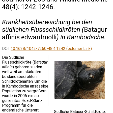
48(4): 1242-1246.
Krankheitsüberwachung bei den
südlichen Flussschildkröten (
Batagur
affinis edwardmolli
) in Kambodscha.
DOI:
10.1638/1042-7260-48.4.1242 (externer Link)
Die Südliche
Flussschildkröte (
Batagur
affinis
) gehören zu den
weltweit am stärksten
bestandsbedrohten
Schildkrötenarten. Um die
in Kambodscha ansässige
Population zu vergrößern
wurde in 2006 ein so
genanntes Head-Start-
Programm für die
endemische Unterart
Südliche Batagur-Schildkröte,