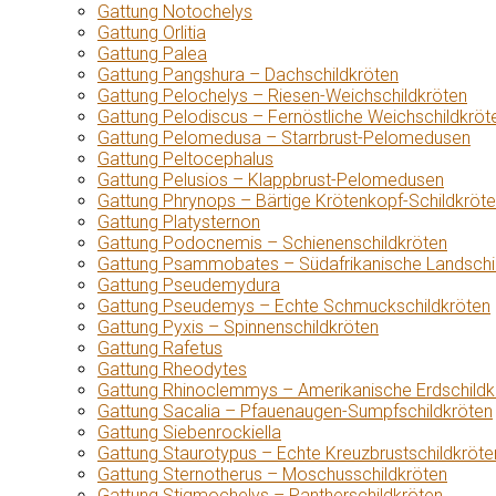
Gattung Notochelys
Gattung Orlitia
Gattung Palea
Gattung Pangshura – Dachschildkröten
Gattung Pelochelys – Riesen-Weichschildkröten
Gattung Pelodiscus – Fernöstliche Weichschildkröt
Gattung Pelomedusa – Starrbrust-Pelomedusen
Gattung Peltocephalus
Gattung Pelusios – Klappbrust-Pelomedusen
Gattung Phrynops – Bärtige Krötenkopf-Schildkröt
Gattung Platysternon
Gattung Podocnemis – Schienenschildkröten
Gattung Psammobates – Südafrikanische Landschi
Gattung Pseudemydura
Gattung Pseudemys – Echte Schmuckschildkröten
Gattung Pyxis – Spinnenschildkröten
Gattung Rafetus
Gattung Rheodytes
Gattung Rhinoclemmys – Amerikanische Erdschildk
Gattung Sacalia – Pfauenaugen-Sumpfschildkröten
Gattung Siebenrockiella
Gattung Staurotypus – Echte Kreuzbrustschildkröte
Gattung Sternotherus – Moschusschildkröten
Gattung Stigmochelys – Pantherschildkröten