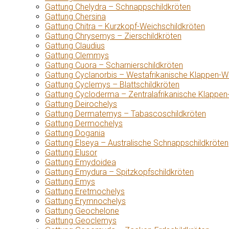
Gattung Chelydra – Schnappschildkröten
Gattung Chersina
Gattung Chitra – Kurzkopf-Weichschildkröten
Gattung Chrysemys – Zierschildkröten
Gattung Claudius
Gattung Clemmys
Gattung Cuora – Scharnierschildkröten
Gattung Cyclanorbis – Westafrikanische Klappen-W
Gattung Cyclemys – Blattschildkröten
Gattung Cycloderma – Zentralafrikanische Klappen
Gattung Deirochelys
Gattung Dermatemys – Tabascoschildkröten
Gattung Dermochelys
Gattung Dogania
Gattung Elseya – Australische Schnappschildkröten
Gattung Elusor
Gattung Emydoidea
Gattung Emydura – Spitzkopfschildkröten
Gattung Emys
Gattung Eretmochelys
Gattung Erymnochelys
Gattung Geochelone
Gattung Geoclemys