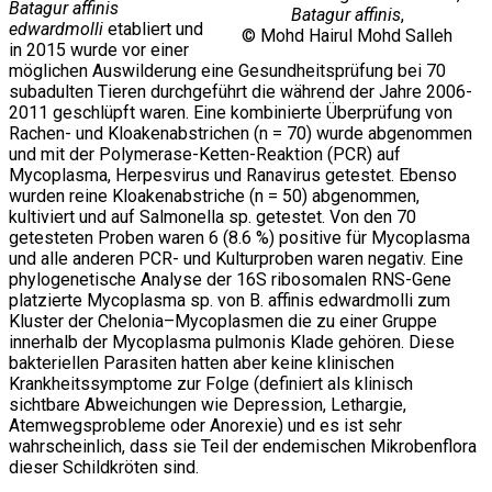
Batagur affinis
Batagur affinis
,
edwardmolli
etabliert und
© Mohd Hairul Mohd Salleh
in 2015 wurde vor einer
möglichen Auswilderung eine Gesundheitsprüfung bei 70
subadulten Tieren durchgeführt die während der Jahre 2006-
2011 geschlüpft waren. Eine kombinierte Überprüfung von
Rachen- und Kloakenabstrichen (n = 70) wurde abgenommen
und mit der Polymerase-Ketten-Reaktion (PCR) auf
Mycoplasma, Herpesvirus und Ranavirus getestet. Ebenso
wurden reine Kloakenabstriche (n = 50) abgenommen,
kultiviert und auf Salmonella sp. getestet. Von den 70
getesteten Proben waren 6 (8.6 %) positive für Mycoplasma
und alle anderen PCR- und Kulturproben waren negativ. Eine
phylogenetische Analyse der 16S ribosomalen RNS-Gene
platzierte Mycoplasma sp. von B. affinis edwardmolli zum
Kluster der Chelonia–Mycoplasmen die zu einer Gruppe
innerhalb der Mycoplasma pulmonis Klade gehören. Diese
bakteriellen Parasiten hatten aber keine klinischen
Krankheitssymptome zur Folge (definiert als klinisch
sichtbare Abweichungen wie Depression, Lethargie,
Atemwegsprobleme oder Anorexie) und es ist sehr
wahrscheinlich, dass sie Teil der endemischen Mikrobenflora
dieser Schildkröten sind.