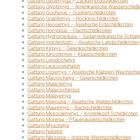
Gattung Geoemyda – Zacken-Erdschildkröten
Gattung Glyptemys – Amerikanische Wasserschildk
Gattung Gopherus – Gopherschildkröten
Gattung Graptemys – Höckerschildkröten
Gattung Heosemys – Asiatische Erdschildkröten
Gattung Homopus – Flachschildkröten
Gattung Hydromedusa – Südamerikanische Schlang
Gattung Indotestudo – Asiatische Landschildkröten
Gattung Kinixys – Gelenkschildkröten
Gattung Kinosternon – Klappschildkröten
Gattung Lepidochelys
Gattung Leucocephalon
Gattung Lissemys – Asiatische Klappen-Weichschil
Gattung Macrochelys – Geierschildkröten
Gattung Malaclemys
Gattung Malacochersus
Gattung Malayemys
Gattung Manouria – Asiatische Waldschildkröten
Gattung Mauremys – Bachschildkröten
Gattung Mesoclemmys – Krötenkopf-Schildkröten
Gattung Morenia – Pfauenaugenschildkröten
Gattung Myuchelys
Gattung Natator
Gattung Nilssonia – Indische Weichschildkröten