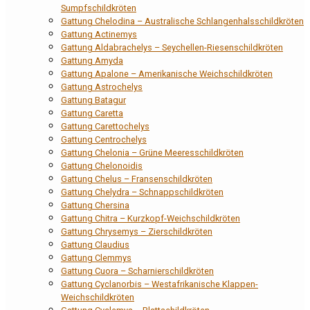
Sumpfschildkröten
Gattung Chelodina – Australische Schlangenhalsschildkröten
Gattung Actinemys
Gattung Aldabrachelys – Seychellen-Riesenschildkröten
Gattung Amyda
Gattung Apalone – Amerikanische Weichschildkröten
Gattung Astrochelys
Gattung Batagur
Gattung Caretta
Gattung Carettochelys
Gattung Centrochelys
Gattung Chelonia – Grüne Meeresschildkröten
Gattung Chelonoidis
Gattung Chelus – Fransenschildkröten
Gattung Chelydra – Schnappschildkröten
Gattung Chersina
Gattung Chitra – Kurzkopf-Weichschildkröten
Gattung Chrysemys – Zierschildkröten
Gattung Claudius
Gattung Clemmys
Gattung Cuora – Scharnierschildkröten
Gattung Cyclanorbis – Westafrikanische Klappen-
Weichschildkröten