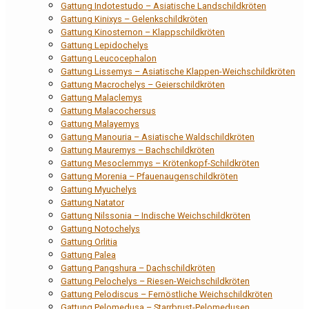
Gattung Indotestudo – Asiatische Landschildkröten
Gattung Kinixys – Gelenkschildkröten
Gattung Kinosternon – Klappschildkröten
Gattung Lepidochelys
Gattung Leucocephalon
Gattung Lissemys – Asiatische Klappen-Weichschildkröten
Gattung Macrochelys – Geierschildkröten
Gattung Malaclemys
Gattung Malacochersus
Gattung Malayemys
Gattung Manouria – Asiatische Waldschildkröten
Gattung Mauremys – Bachschildkröten
Gattung Mesoclemmys – Krötenkopf-Schildkröten
Gattung Morenia – Pfauenaugenschildkröten
Gattung Myuchelys
Gattung Natator
Gattung Nilssonia – Indische Weichschildkröten
Gattung Notochelys
Gattung Orlitia
Gattung Palea
Gattung Pangshura – Dachschildkröten
Gattung Pelochelys – Riesen-Weichschildkröten
Gattung Pelodiscus – Fernöstliche Weichschildkröten
Gattung Pelomedusa – Starrbrust-Pelomedusen