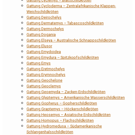
Gattung Cyclemys – Blattschildkröten
Gattung Cycloderma – Zentralafrikanische Klappen-
Weichschildkröten
Gattung Deirochelys
Gattung Dermatemys – Tabascoschildkröten
Gattung Dermochelys
Gattung Dogania
Gattung Elseya – Australische Schnappschildkröten
Gattung Elusor
Gattung Emydoidea
Gattung Emydura – Spitzkopfschildkröten
Gattung Emys
Gattung Eretmochelys
Gattung Erymnochelys
Gattung Geochelone
Gattung Geoclemys
Gattung Geoemyda – Zacken-Erdschildkröten
Gattung Glyptemys – Amerikanische Wasserschildkröten
Gattung Gopherus – Gopherschildkröten
Gattung Graptemys – Höckerschildkröten
Gattung Heosemys – Asiatische Erdschildkröten
Gattung Homopus – Flachschildkröten
Gattung Hydromedusa – Südamerikanische
Schlangenhalsschildkröten