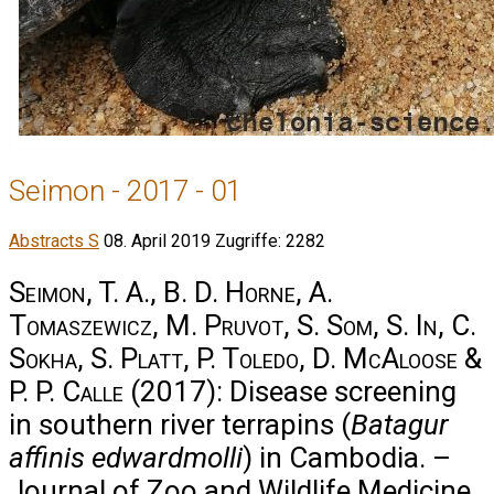
Seimon - 2017 - 01
Abstracts S
08. April 2019
Zugriffe: 2282
Seimon, T. A., B. D. Horne, A.
Tomaszewicz, M. Pruvot, S. Som, S. In, C.
Sokha, S. Platt, P. Toledo, D. McAloose &
P. P. Calle
(2017): Disease screening
in southern river terrapins (
Batagur
affinis edwardmolli
) in Cambodia. –
Journal of Zoo and Wildlife Medicine