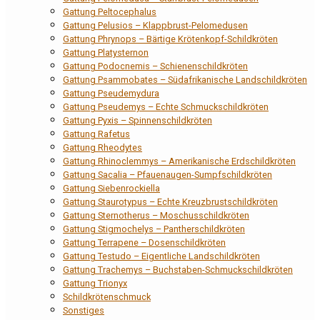
Gattung Peltocephalus
Gattung Pelusios – Klappbrust-Pelomedusen
Gattung Phrynops – Bärtige Krötenkopf-Schildkröten
Gattung Platysternon
Gattung Podocnemis – Schienenschildkröten
Gattung Psammobates – Südafrikanische Landschildkröten
Gattung Pseudemydura
Gattung Pseudemys – Echte Schmuckschildkröten
Gattung Pyxis – Spinnenschildkröten
Gattung Rafetus
Gattung Rheodytes
Gattung Rhinoclemmys – Amerikanische Erdschildkröten
Gattung Sacalia – Pfauenaugen-Sumpfschildkröten
Gattung Siebenrockiella
Gattung Staurotypus – Echte Kreuzbrustschildkröten
Gattung Sternotherus – Moschusschildkröten
Gattung Stigmochelys – Pantherschildkröten
Gattung Terrapene – Dosenschildkröten
Gattung Testudo – Eigentliche Landschildkröten
Gattung Trachemys – Buchstaben-Schmuckschildkröten
Gattung Trionyx
Schildkrötenschmuck
Sonstiges