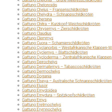
Gattung Chelonia – Grüne Meeresschildkröten
Gattung Chelonoidis
Gattung Chelus – Fransenschildkröten
Gattung Chelydra – Schnappschildkröten
Gattung Chersina
Gattung Chitra – Kurzkopf-Weichschildkröten
Gattung Chrysemys – Zierschildkröten
Gattung Claudius
Gattung Clemmys
Gattung Cuora – Scharnierschildkröten
Gattung Cyclanorbis – Westafrikanische Klappen-W
Gattung Cyclemys – Blattschildkröten
Gattung Cycloderma – Zentralafrikanische Klappen
Gattung Deirochelys
Gattung Dermatemys – Tabascoschildkröten
Gattung Dermochelys
Gattung Dogania
Gattung Elseya – Australische Schnappschildkröten
Gattung Elusor
Gattung Emydoidea
Gattung Emydura – Spitzkopfschildkröten
Gattung Emys
Gattung Eretmochelys
Gattung Erymnochelys