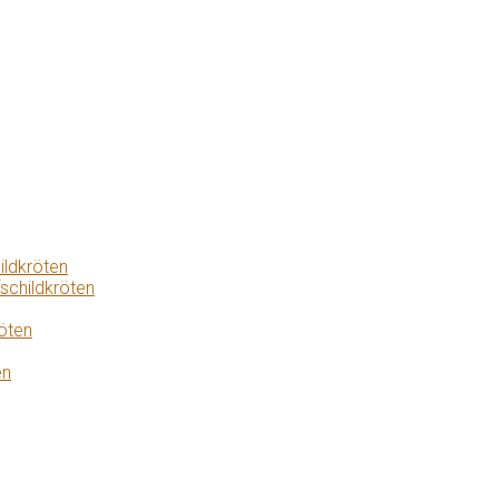
ildkröten
schildkröten
öten
en