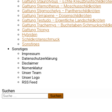
Gattung Staurotypus – Echte Kreuzbrustschildkröte
Gattung Sternotherus – Moschusschildkröten
Gattung Stigmochelys – Pantherschildkröten
Gattung Terrapene – Dosenschildkröten
Gattung Testudo – Eigentliche Landschildkröten
Gattung Trachemys – Buchstaben-Schmuckschildk
Gattung Trionyx
Hybriden
Schildkrötenschmuck
Sonstiges
Sonstiges
Impressum
Datenschutzerklärung
Disclaimer
Nomenklatur
Unser Team
Unser Logo
RSS Feed
Suchen
Suchen