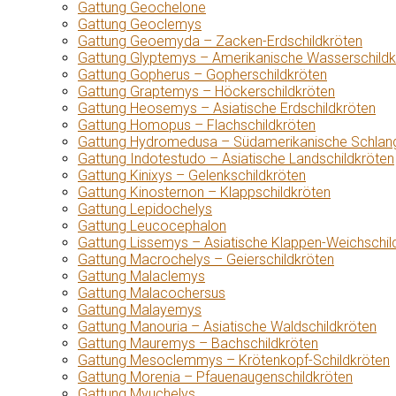
Gattung Geochelone
Gattung Geoclemys
Gattung Geoemyda – Zacken-Erdschildkröten
Gattung Glyptemys – Amerikanische Wasserschildk
Gattung Gopherus – Gopherschildkröten
Gattung Graptemys – Höckerschildkröten
Gattung Heosemys – Asiatische Erdschildkröten
Gattung Homopus – Flachschildkröten
Gattung Hydromedusa – Südamerikanische Schlang
Gattung Indotestudo – Asiatische Landschildkröten
Gattung Kinixys – Gelenkschildkröten
Gattung Kinosternon – Klappschildkröten
Gattung Lepidochelys
Gattung Leucocephalon
Gattung Lissemys – Asiatische Klappen-Weichschil
Gattung Macrochelys – Geierschildkröten
Gattung Malaclemys
Gattung Malacochersus
Gattung Malayemys
Gattung Manouria – Asiatische Waldschildkröten
Gattung Mauremys – Bachschildkröten
Gattung Mesoclemmys – Krötenkopf-Schildkröten
Gattung Morenia – Pfauenaugenschildkröten
Gattung Myuchelys