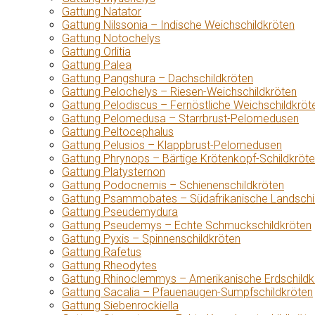
Gattung Natator
Gattung Nilssonia – Indische Weichschildkröten
Gattung Notochelys
Gattung Orlitia
Gattung Palea
Gattung Pangshura – Dachschildkröten
Gattung Pelochelys – Riesen-Weichschildkröten
Gattung Pelodiscus – Fernöstliche Weichschildkröt
Gattung Pelomedusa – Starrbrust-Pelomedusen
Gattung Peltocephalus
Gattung Pelusios – Klappbrust-Pelomedusen
Gattung Phrynops – Bärtige Krötenkopf-Schildkröt
Gattung Platysternon
Gattung Podocnemis – Schienenschildkröten
Gattung Psammobates – Südafrikanische Landschi
Gattung Pseudemydura
Gattung Pseudemys – Echte Schmuckschildkröten
Gattung Pyxis – Spinnenschildkröten
Gattung Rafetus
Gattung Rheodytes
Gattung Rhinoclemmys – Amerikanische Erdschildk
Gattung Sacalia – Pfauenaugen-Sumpfschildkröten
Gattung Siebenrockiella