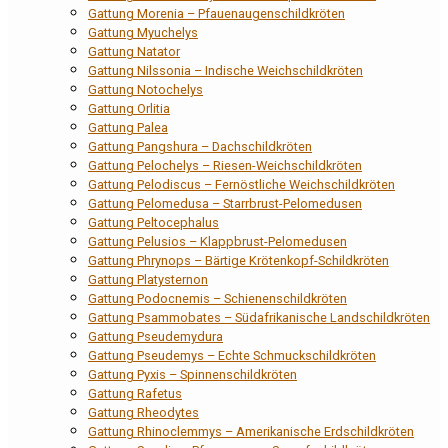
Gattung Morenia – Pfauenaugenschildkröten
Gattung Myuchelys
Gattung Natator
Gattung Nilssonia – Indische Weichschildkröten
Gattung Notochelys
Gattung Orlitia
Gattung Palea
Gattung Pangshura – Dachschildkröten
Gattung Pelochelys – Riesen-Weichschildkröten
Gattung Pelodiscus – Fernöstliche Weichschildkröten
Gattung Pelomedusa – Starrbrust-Pelomedusen
Gattung Peltocephalus
Gattung Pelusios – Klappbrust-Pelomedusen
Gattung Phrynops – Bärtige Krötenkopf-Schildkröten
Gattung Platysternon
Gattung Podocnemis – Schienenschildkröten
Gattung Psammobates – Südafrikanische Landschildkröten
Gattung Pseudemydura
Gattung Pseudemys – Echte Schmuckschildkröten
Gattung Pyxis – Spinnenschildkröten
Gattung Rafetus
Gattung Rheodytes
Gattung Rhinoclemmys – Amerikanische Erdschildkröten