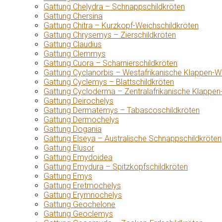
Gattung Chelydra – Schnappschildkröten
Gattung Chersina
Gattung Chitra – Kurzkopf-Weichschildkröten
Gattung Chrysemys – Zierschildkröten
Gattung Claudius
Gattung Clemmys
Gattung Cuora – Scharnierschildkröten
Gattung Cyclanorbis – Westafrikanische Klappen-W
Gattung Cyclemys – Blattschildkröten
Gattung Cycloderma – Zentralafrikanische Klappen
Gattung Deirochelys
Gattung Dermatemys – Tabascoschildkröten
Gattung Dermochelys
Gattung Dogania
Gattung Elseya – Australische Schnappschildkröten
Gattung Elusor
Gattung Emydoidea
Gattung Emydura – Spitzkopfschildkröten
Gattung Emys
Gattung Eretmochelys
Gattung Erymnochelys
Gattung Geochelone
Gattung Geoclemys