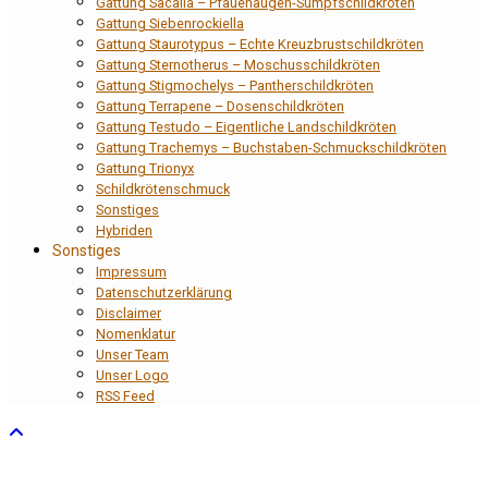
Gattung Sacalia – Pfauenaugen-Sumpfschildkröten
Gattung Siebenrockiella
Gattung Staurotypus – Echte Kreuzbrustschildkröten
Gattung Sternotherus – Moschusschildkröten
Gattung Stigmochelys – Pantherschildkröten
Gattung Terrapene – Dosenschildkröten
Gattung Testudo – Eigentliche Landschildkröten
Gattung Trachemys – Buchstaben-Schmuckschildkröten
Gattung Trionyx
Schildkrötenschmuck
Sonstiges
Hybriden
Sonstiges
Impressum
Datenschutzerklärung
Disclaimer
Nomenklatur
Unser Team
Unser Logo
RSS Feed