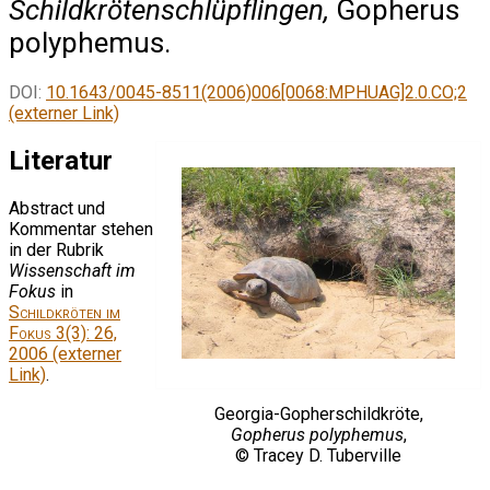
Schildkrötenschlüpflingen,
Gopherus
polyphemus.
DOI:
10.1643/0045-8511(2006)006[0068:MPHUAG]2.0.CO;2
(externer Link)
Literatur
Abstract und
Kommentar stehen
in der Rubrik
Wissenschaft im
Fokus
in
Schildkröten im
Fokus
3(3): 26,
2006 (externer
Link)
.
Georgia-Gopherschildkröte,
Gopherus polyphemus
,
© Tracey D. Tuberville