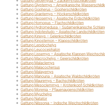
Gattung Geoemyda – Zacken-Erdschildkröten
Gattung Glyptemys – Amerikanische Wasserschildk
Gattung Gopherus – Gopherschildkröten
Gattung Graptemys – Höckerschildkröten
Gattung Heosemys – Asiatische Erdschildkröten
Gattung Homopus – Flachschildkröten
Gattung Hydromedusa – Südamerikanische Schlang
Gattung Indotestudo – Asiatische Landschildkröten
Gattung Kinixys – Gelenkschildkröten
Gattung Kinosternon – Klappschildkröten
Gattung Lepidochelys
Gattung Leucocephalon
Gattung Lissemys – Asiatische Klappen-Weichschil
Gattung Macrochelys – Geierschildkröten
Gattung Malaclemys
Gattung Malacochersus
Gattung Malayemys
Gattung Manouria – Asiatische Waldschildkröten
Gattung Mauremys – Bachschildkröten
Gattung Mesoclemmys – Krötenkopf-Schildkröten
Gattung Morenia – Pfauenaugenschildkröten
Gattung Myuchelys
Gattung Natator
Gattung Nilssonia – Indische Weichschildkröten