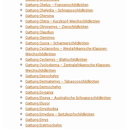
Gattung Chelus – Fransenschildkröten
Gattung Chelydra – Schnappschildkröten
Gattung Chersina
Gattung Chitra – Kurzkopf-Weichschildkröten
Gattung Chrysemys – Zierschildkröten
Gattung Claudius
Gattung Clemmys
Gattung Cuora – Scharnierschildkröten
Gattung Cyclanorbis – Westafrikanische Klappen-
Weichschildkröten
Gattung Cyclemys – Blattschildkröten
Gattung Cycloderma – Zentralafrikanische Klappen-
Weichschildkröten
Gattung Deirochelys
Gattung Dermatemys – Tabascoschildkröten
Gattung Dermochelys
Gattung Dogania
Gattung Elseya – Australische Schnappschildkröten
Gattung Elusor
Gattung Emydoidea
Gattung Emydura – Spitzkopfschildkröten
Gattung Emys
Gattung Eretmochelys