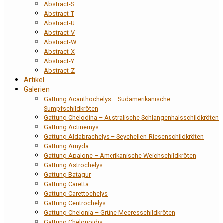
Abstract-S
Abstract-T
Abstract-U
Abstract-V
Abstract-W
Abstract-X
Abstract-Y
Abstract-Z
Artikel
Galerien
Gattung Acanthochelys – Südamerikanische
Sumpfschildkröten
Gattung Chelodina – Australische Schlangenhalsschildkröten
Gattung Actinemys
Gattung Aldabrachelys – Seychellen-Riesenschildkröten
Gattung Amyda
Gattung Apalone – Amerikanische Weichschildkröten
Gattung Astrochelys
Gattung Batagur
Gattung Caretta
Gattung Carettochelys
Gattung Centrochelys
Gattung Chelonia – Grüne Meeresschildkröten
Gattung Chelonoidis