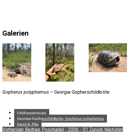
Galerien
Gopherus polyphemus
– Georgia-Gopherschildkröte
Feldherpetologie
Georgia-Gopherschildkröte, Gopherus polyphemus
David A. Pike
Vorheriger Beitrag: Poschadel - 2006 - 01
Zurück
Nächster