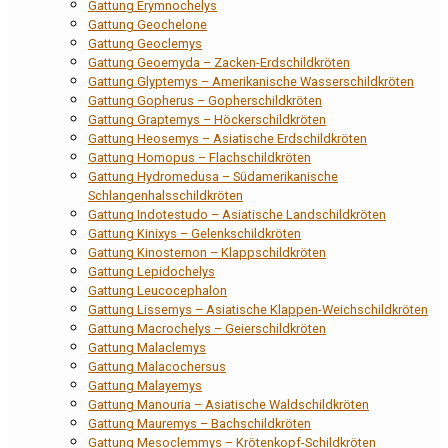
Gattung Erymnochelys
Gattung Geochelone
Gattung Geoclemys
Gattung Geoemyda – Zacken-Erdschildkröten
Gattung Glyptemys – Amerikanische Wasserschildkröten
Gattung Gopherus – Gopherschildkröten
Gattung Graptemys – Höckerschildkröten
Gattung Heosemys – Asiatische Erdschildkröten
Gattung Homopus – Flachschildkröten
Gattung Hydromedusa – Südamerikanische
Schlangenhalsschildkröten
Gattung Indotestudo – Asiatische Landschildkröten
Gattung Kinixys – Gelenkschildkröten
Gattung Kinosternon – Klappschildkröten
Gattung Lepidochelys
Gattung Leucocephalon
Gattung Lissemys – Asiatische Klappen-Weichschildkröten
Gattung Macrochelys – Geierschildkröten
Gattung Malaclemys
Gattung Malacochersus
Gattung Malayemys
Gattung Manouria – Asiatische Waldschildkröten
Gattung Mauremys – Bachschildkröten
Gattung Mesoclemmys – Krötenkopf-Schildkröten