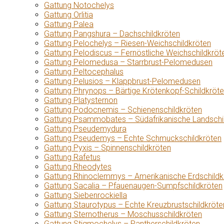
Gattung Notochelys
Gattung Orlitia
Gattung Palea
Gattung Pangshura – Dachschildkröten
Gattung Pelochelys – Riesen-Weichschildkröten
Gattung Pelodiscus – Fernöstliche Weichschildkröt
Gattung Pelomedusa – Starrbrust-Pelomedusen
Gattung Peltocephalus
Gattung Pelusios – Klappbrust-Pelomedusen
Gattung Phrynops – Bärtige Krötenkopf-Schildkröt
Gattung Platysternon
Gattung Podocnemis – Schienenschildkröten
Gattung Psammobates – Südafrikanische Landschi
Gattung Pseudemydura
Gattung Pseudemys – Echte Schmuckschildkröten
Gattung Pyxis – Spinnenschildkröten
Gattung Rafetus
Gattung Rheodytes
Gattung Rhinoclemmys – Amerikanische Erdschildk
Gattung Sacalia – Pfauenaugen-Sumpfschildkröten
Gattung Siebenrockiella
Gattung Staurotypus – Echte Kreuzbrustschildkröte
Gattung Sternotherus – Moschusschildkröten
Gattung Stigmochelys – Pantherschildkröten