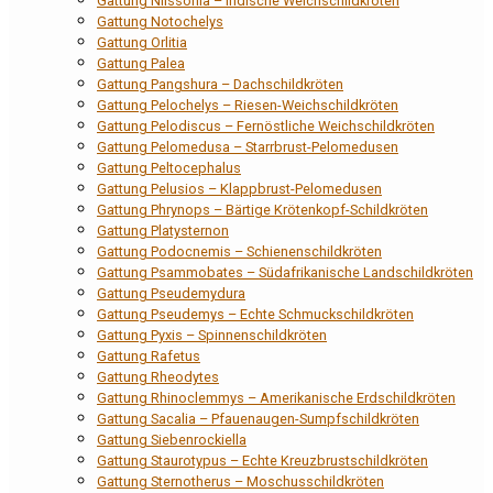
Gattung Nilssonia – Indische Weichschildkröten
Gattung Notochelys
Gattung Orlitia
Gattung Palea
Gattung Pangshura – Dachschildkröten
Gattung Pelochelys – Riesen-Weichschildkröten
Gattung Pelodiscus – Fernöstliche Weichschildkröten
Gattung Pelomedusa – Starrbrust-Pelomedusen
Gattung Peltocephalus
Gattung Pelusios – Klappbrust-Pelomedusen
Gattung Phrynops – Bärtige Krötenkopf-Schildkröten
Gattung Platysternon
Gattung Podocnemis – Schienenschildkröten
Gattung Psammobates – Südafrikanische Landschildkröten
Gattung Pseudemydura
Gattung Pseudemys – Echte Schmuckschildkröten
Gattung Pyxis – Spinnenschildkröten
Gattung Rafetus
Gattung Rheodytes
Gattung Rhinoclemmys – Amerikanische Erdschildkröten
Gattung Sacalia – Pfauenaugen-Sumpfschildkröten
Gattung Siebenrockiella
Gattung Staurotypus – Echte Kreuzbrustschildkröten
Gattung Sternotherus – Moschusschildkröten