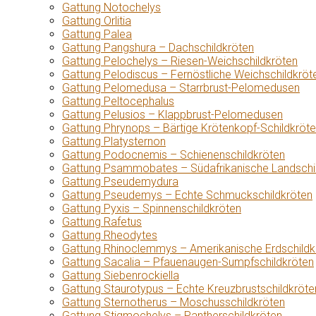
Gattung Notochelys
Gattung Orlitia
Gattung Palea
Gattung Pangshura – Dachschildkröten
Gattung Pelochelys – Riesen-Weichschildkröten
Gattung Pelodiscus – Fernöstliche Weichschildkröt
Gattung Pelomedusa – Starrbrust-Pelomedusen
Gattung Peltocephalus
Gattung Pelusios – Klappbrust-Pelomedusen
Gattung Phrynops – Bärtige Krötenkopf-Schildkröt
Gattung Platysternon
Gattung Podocnemis – Schienenschildkröten
Gattung Psammobates – Südafrikanische Landschi
Gattung Pseudemydura
Gattung Pseudemys – Echte Schmuckschildkröten
Gattung Pyxis – Spinnenschildkröten
Gattung Rafetus
Gattung Rheodytes
Gattung Rhinoclemmys – Amerikanische Erdschildk
Gattung Sacalia – Pfauenaugen-Sumpfschildkröten
Gattung Siebenrockiella
Gattung Staurotypus – Echte Kreuzbrustschildkröte
Gattung Sternotherus – Moschusschildkröten
Gattung Stigmochelys – Pantherschildkröten