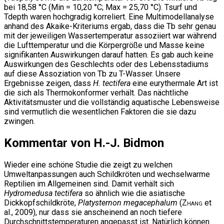
bei 18,58 °C (Min = 10,20 °C; Max = 25,70 °C). Tsurf und
Tdepth waren hochgradig korreliert. Eine Multimodellanalyse
anhand des Akaike-Kriteriums ergab, dass die Tb sehr genau
mit der jeweiligen Wassertemperatur assoziiert war während
die Lufttemperatur und die Körpergröße und Masse keine
signifikanten Auswirkungen darauf hatten. Es gab auch keine
Auswirkungen des Geschlechts oder des Lebensstadiums
auf diese Assoziation von Tb zu T-Wasser. Unsere
Ergebnisse zeigen, dass
H. tectifera
eine eurythermale Art ist
die sich als Thermokonformer verhält. Das nächtliche
Aktivitätsmuster und die vollständig aquatische Lebensweise
sind vermutlich die wesentlichen Faktoren die sie dazu
zwingen.
Kommentar von H.-J. Bidmon
Wieder eine schöne Studie die zeigt zu welchen
Umweltanpassungen auch Schildkröten und wechselwarme
Reptilien im Allgemeinen sind. Damit verhält sich
Hydromedusa tectifera
so ähnlich wie die asiatische
Dickkopfschildkröte,
Platysternon megacephalum
(
Zhang
et
al., 2009), nur dass sie anscheinend an noch tiefere
Durchschnittstemperaturen angepasst ist. Natürlich können