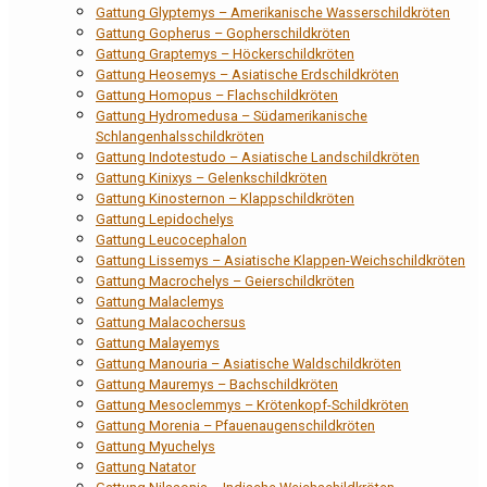
Gattung Glyptemys – Amerikanische Wasserschildkröten
Gattung Gopherus – Gopherschildkröten
Gattung Graptemys – Höckerschildkröten
Gattung Heosemys – Asiatische Erdschildkröten
Gattung Homopus – Flachschildkröten
Gattung Hydromedusa – Südamerikanische
Schlangenhalsschildkröten
Gattung Indotestudo – Asiatische Landschildkröten
Gattung Kinixys – Gelenkschildkröten
Gattung Kinosternon – Klappschildkröten
Gattung Lepidochelys
Gattung Leucocephalon
Gattung Lissemys – Asiatische Klappen-Weichschildkröten
Gattung Macrochelys – Geierschildkröten
Gattung Malaclemys
Gattung Malacochersus
Gattung Malayemys
Gattung Manouria – Asiatische Waldschildkröten
Gattung Mauremys – Bachschildkröten
Gattung Mesoclemmys – Krötenkopf-Schildkröten
Gattung Morenia – Pfauenaugenschildkröten
Gattung Myuchelys
Gattung Natator