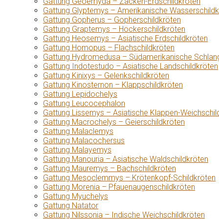
Gattung Geoemyda – Zacken-Erdschildkröten
Gattung Glyptemys – Amerikanische Wasserschildk
Gattung Gopherus – Gopherschildkröten
Gattung Graptemys – Höckerschildkröten
Gattung Heosemys – Asiatische Erdschildkröten
Gattung Homopus – Flachschildkröten
Gattung Hydromedusa – Südamerikanische Schlang
Gattung Indotestudo – Asiatische Landschildkröten
Gattung Kinixys – Gelenkschildkröten
Gattung Kinosternon – Klappschildkröten
Gattung Lepidochelys
Gattung Leucocephalon
Gattung Lissemys – Asiatische Klappen-Weichschil
Gattung Macrochelys – Geierschildkröten
Gattung Malaclemys
Gattung Malacochersus
Gattung Malayemys
Gattung Manouria – Asiatische Waldschildkröten
Gattung Mauremys – Bachschildkröten
Gattung Mesoclemmys – Krötenkopf-Schildkröten
Gattung Morenia – Pfauenaugenschildkröten
Gattung Myuchelys
Gattung Natator
Gattung Nilssonia – Indische Weichschildkröten