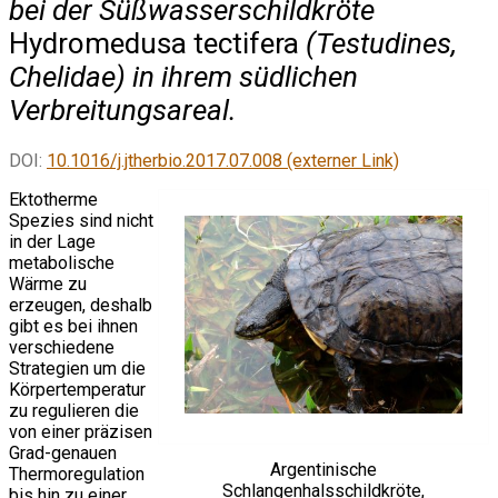
bei der Süßwasserschildkröte
Hydromedusa tectifera
(Testudines,
Chelidae) in ihrem südlichen
Verbreitungsareal.
DOI:
10.1016/j.jtherbio.2017.07.008 (externer Link)
Ektotherme
Spezies sind nicht
in der Lage
metabolische
Wärme zu
erzeugen, deshalb
gibt es bei ihnen
verschiedene
Strategien um die
Körpertemperatur
zu regulieren die
von einer präzisen
Grad-genauen
Argentinische
Thermoregulation
Schlangenhalsschildkröte,
bis hin zu einer