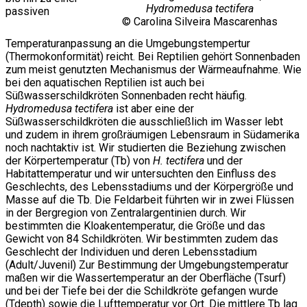
Hydromedusa tectifera
passiven
© Carolina Silveira Mascarenhas
Temperaturanpassung an die Umgebungstempertur
(Thermokonformität) reicht. Bei Reptilien gehört Sonnenbaden
zum meist genutzten Mechanismus der Wärmeaufnahme. Wie
bei den aquatischen Reptilien ist auch bei
Süßwasserschildkröten Sonnenbaden recht häufig.
Hydromedusa tectifera
ist aber eine der
Süßwasserschildkröten die ausschließlich im Wasser lebt
und zudem in ihrem großräumigen Lebensraum in Südamerika
noch nachtaktiv ist. Wir studierten die Beziehung zwischen
der Körpertemperatur (Tb) von
H. tectifera
und der
Habitattemperatur und wir untersuchten den Einfluss des
Geschlechts, des Lebensstadiums und der Körpergröße und
Masse auf die Tb. Die Feldarbeit führten wir in zwei Flüssen
in der Bergregion von Zentralargentinien durch. Wir
bestimmten die Kloakentemperatur, die Größe und das
Gewicht von 84 Schildkröten. Wir bestimmten zudem das
Geschlecht der Individuen und deren Lebensstadium
(Adult/Juvenil) Zur Bestimmung der Umgebungstemperatur
maßen wir die Wassertemperatur an der Oberfläche (Tsurf)
und bei der Tiefe bei der die Schildkröte gefangen wurde
(Tdepth) sowie die Lufttemperatur vor Ort. Die mittlere Tb lag