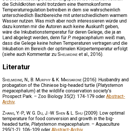
die Schildkröten wohl trotzdem eine thermokonforme
Temperaturregulation betreiben in dem sie wahrscheinlich
unterschiedlich Bachbereiche mit unterschiedlichem warmem
Wasser nutzen. Was mich aber noch interessieren würde und
dazu konnten mir die Autoren auch keine Auskunft geben,
wäre die Inkubationstemperatur für deren Gelege, die ja an
Land abgelegt werden, denn für
P. megacephalum
weiß man,
dass die Gelege keine hohen Temperaturen vertragen und die
Inkubation im Bereich der optimalen Körpertemperatur erfolgt
(siehe auch Kommentar zu
Shelmidine
et al., 2016).
Literatur
Shelmidine, N., B. Murphy & K. Massarone
(2016): Husbandry and
probagation of the Chiniese big-headed turtle (
Platysternon
megacephalum
) at the wildlife conservation society’s
Prospect Park. – Zoo Biology 35(2): 174-179 oder
Abstract-
Archiv
.
Zhang, Y.-P., W. G. Du, J.-W. Shen & L. Shu
(2009): Low optimal
temperature for food conversion and growth in the big-
headed turtle,
Platysternon megacephalum
. – Aquaculture
295(1-2): 106-109 oder
Abstract-Archiv
.