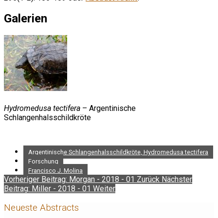
Galerien
Hydromedusa tectifera
– Argentinische
Schlangenhalsschildkröte
Argentinische Schlangenhalsschildkröte, Hydromedusa tectifera
Forschung
Francisco J. Molina
Vorheriger Beitrag: Morgan - 2018 - 01
Zurück
Nächster
Beitrag: Miller - 2018 - 01
Weiter
Neueste Abstracts