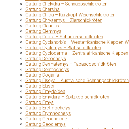
Gattung Chelydra – Schnappschildkröten
Gattung Chersina
Gattung Chitra – Kurzkopf-Weichschildkröten
Gattung Chrysemys – Zierschildkröten
Gattung Claudius
Gattung Clemmys
Gattung Cuora – Scharnierschildkröten
Gattung Cyclanorbis – Westafrikanische Klappen-W
Gattung Cyclemys – Blattschildkröten
Gattung Cycloderma – Zentralafrikanische Klappen
Gattung Deirochelys
Gattung Dermatemys – Tabascoschildkröten
Gattung Dermochelys
Gattung Dogania
Gattung Elseya – Australische Schnappschildkröten
Gattung Elusor
Gattung Emydoidea
Gattung Emydura – Spitzkopfschildkröten
Gattung Emys
Gattung Eretmochelys
Gattung Erymnochelys
Gattung Geochelone
Gattung Geoclemys