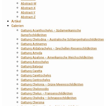
Abstract-W
Abstract-X
Abstract-Y
Abstract-Z
Artikel
Galerien
Gattung Acanthochelys – Südamerikanische
Sumpfschildkröten
Gattung Chelodina – Australische Schlangenhalsschildkröten
Gattung Actinemys
Gattung Aldabrachelys – Seychellen-Riesenschildkröten
Gattung Amyda
Gattung Apalone – Amerikanische Weichschildkröten
Gattung Astrochelys
Gattung Batagur
Gattung Caretta
Gattung Carettochelys
Gattung Centrochelys
Gattung Chelonia – Grüne Meeresschildkröten
Gattung Chelonoidis
Gattung Chelus – Fransenschildkröten
Gattung Chelydra – Schnappschildkröten
Gattung Chersina