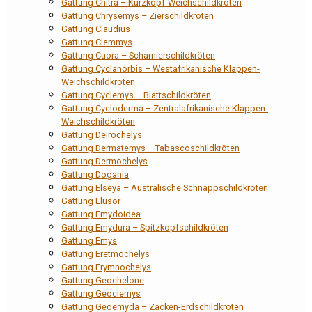
Gattung Chitra – Kurzkopf-Weichschildkröten
Gattung Chrysemys – Zierschildkröten
Gattung Claudius
Gattung Clemmys
Gattung Cuora – Scharnierschildkröten
Gattung Cyclanorbis – Westafrikanische Klappen-
Weichschildkröten
Gattung Cyclemys – Blattschildkröten
Gattung Cycloderma – Zentralafrikanische Klappen-
Weichschildkröten
Gattung Deirochelys
Gattung Dermatemys – Tabascoschildkröten
Gattung Dermochelys
Gattung Dogania
Gattung Elseya – Australische Schnappschildkröten
Gattung Elusor
Gattung Emydoidea
Gattung Emydura – Spitzkopfschildkröten
Gattung Emys
Gattung Eretmochelys
Gattung Erymnochelys
Gattung Geochelone
Gattung Geoclemys
Gattung Geoemyda – Zacken-Erdschildkröten