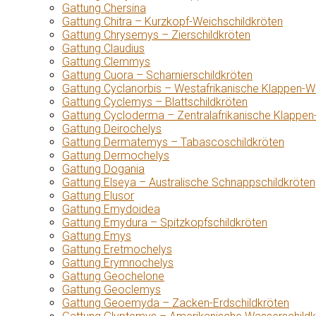
Gattung Chersina
Gattung Chitra – Kurzkopf-Weichschildkröten
Gattung Chrysemys – Zierschildkröten
Gattung Claudius
Gattung Clemmys
Gattung Cuora – Scharnierschildkröten
Gattung Cyclanorbis – Westafrikanische Klappen-W
Gattung Cyclemys – Blattschildkröten
Gattung Cycloderma – Zentralafrikanische Klappen
Gattung Deirochelys
Gattung Dermatemys – Tabascoschildkröten
Gattung Dermochelys
Gattung Dogania
Gattung Elseya – Australische Schnappschildkröten
Gattung Elusor
Gattung Emydoidea
Gattung Emydura – Spitzkopfschildkröten
Gattung Emys
Gattung Eretmochelys
Gattung Erymnochelys
Gattung Geochelone
Gattung Geoclemys
Gattung Geoemyda – Zacken-Erdschildkröten