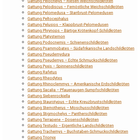
Gattung Pelochelys – Riesen-Weichschildkröten
Gattung Pelodiscus – Fernöstliche Weichschildkröten
Gattung Pelomedusa – Starrbrust-Pelomedusen
Gattung Peltocephalus
Gattung Pelusios – Klappbrust-Pelomedusen
Gattung Phrynops – Bärtige Krötenkopf-Schildkröten
Gattung Platysternon
Gattung Podocnemis – Schienenschildkröten
Gattung Psammobates – Südafrikanische Landschildkröten
Gattung Pseudemydura
Gattung Pseudemys – Echte Schmuckschildkröten
Gattung Pyxis – Spinnenschildkröten
Gattung Rafetus
Gattung Rheodytes
Gattung Rhinoclemmys – Amerikanische Erdschildkröten
Gattung Sacalia – Pfauenaugen-Sumpfschildkröten
Gattung Siebenrockiella
Gattung Staurotypus – Echte Kreuzbrustschildkröten
Gattung Sternotherus – Moschusschildkröten
Gattung Stigmochelys – Pantherschildkröten
Gattung Terrapene – Dosenschildkröten
Gattung Testudo – Eigentliche Landschildkröten
Gattung Trachemys – Buchstaben-Schmuckschildkröten
Gattung Trionyx