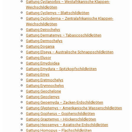
Gattung Cyclanorbis – Westafrikanische Klappen-
Weichschildkröten
Gattung Cyclemys – Blattschildkröten
Gattung Cycloderma – Zentralafrikanische Klappen-
Weichschildkröten
Gattung Deirochelys
Gattung Dermatemys – Tabascoschildkröten
Gattung Dermochelys
Gattung Dogania
Gattung Elseya – Australische Schnappschildkröten
Gattung Elusor
Gattung Emydoidea
Gattung Emydura – Spitzkopfschildkröten
Gattung Emys
Gattung Eretmochelys
Gattung Erymnochelys
Gattung Geochelone
Gattung Geoclemys
Gattung Geoemyda – Zacken-Erdschildkröten
Gattung Glyptemys – Amerikanische Wasserschildkröten
Gattung Gopherus – Gopherschildkröten
Gattung Graptemys – Höckerschildkröten
Gattung Heosemys – Asiatische Erdschildkröten
Gattung Homopus – Flachschildkröten