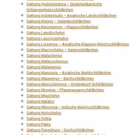
Gattung Hydromedusa – Südamerikanische
Schlangenhalsschildkröten
Gattung Indotestudo – Asiatische Landschildkröten
Gattung Kinixys – Gelenkschildkröten
Gattung Kinosternon – Klappschildkröten
Gattung Lepidochelys
Gattung Leucocephalon
Gattung Lissemys – Asiatische Klappen-Weichschildkröten
Gattung Macrochelys – Geierschildkröten
Gattung Malaclemys
Gattung Malacochersus
Gattung Malayemys
Gattung Manouria – Asiatische Waldschildkröten
Gattung Mauremys – Bachschildkröten
Gattung Mesoclemmys – Krötenkopf-Schildkröten
Gattung Morenia – Pfauenaugenschildkröten
Gattung Myuchelys
Gattung Natator
Gattung Nilssonia – Indische Weichschildkröten
Gattung Notochelys
Gattung Orlitia
Gattung Palea
Gattung Pangshura – Dachschildkröten