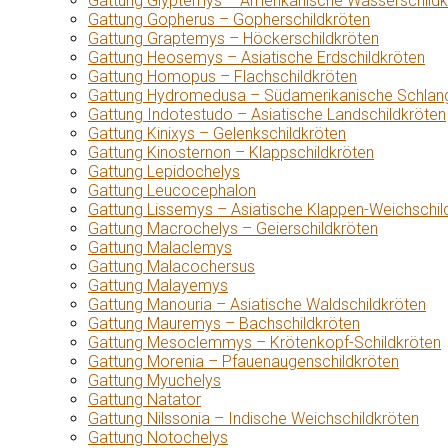
Gattung Glyptemys – Amerikanische Wasserschildk
Gattung Gopherus – Gopherschildkröten
Gattung Graptemys – Höckerschildkröten
Gattung Heosemys – Asiatische Erdschildkröten
Gattung Homopus – Flachschildkröten
Gattung Hydromedusa – Südamerikanische Schlang
Gattung Indotestudo – Asiatische Landschildkröten
Gattung Kinixys – Gelenkschildkröten
Gattung Kinosternon – Klappschildkröten
Gattung Lepidochelys
Gattung Leucocephalon
Gattung Lissemys – Asiatische Klappen-Weichschil
Gattung Macrochelys – Geierschildkröten
Gattung Malaclemys
Gattung Malacochersus
Gattung Malayemys
Gattung Manouria – Asiatische Waldschildkröten
Gattung Mauremys – Bachschildkröten
Gattung Mesoclemmys – Krötenkopf-Schildkröten
Gattung Morenia – Pfauenaugenschildkröten
Gattung Myuchelys
Gattung Natator
Gattung Nilssonia – Indische Weichschildkröten
Gattung Notochelys