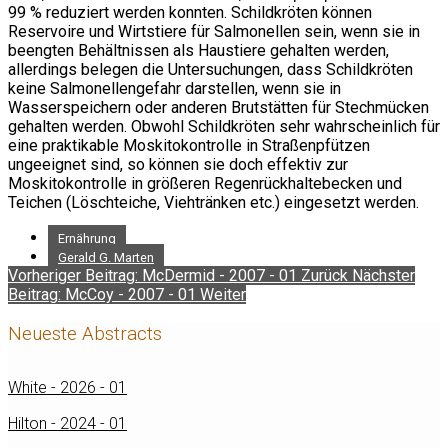
99 % reduziert werden konnten. Schildkröten können
Reservoire und Wirtstiere für Salmonellen sein, wenn sie in
beengten Behältnissen als Haustiere gehalten werden,
allerdings belegen die Untersuchungen, dass Schildkröten
keine Salmonellengefahr darstellen, wenn sie in
Wasserspeichern oder anderen Brutstätten für Stechmücken
gehalten werden. Obwohl Schildkröten sehr wahrscheinlich für
eine praktikable Moskitokontrolle in Straßenpfützen
ungeeignet sind, so können sie doch effektiv zur
Moskitokontrolle in größeren Regenrückhaltebecken und
Teichen (Löschteiche, Viehtränken etc.) eingesetzt werden.
Ernährung
Gerald G. Marten
Vorheriger Beitrag: McDermid - 2007 - 01
Zurück
Nächster
Beitrag: McCoy - 2007 - 01
Weiter
Neueste Abstracts
White - 2026 - 01
Hilton - 2024 - 01