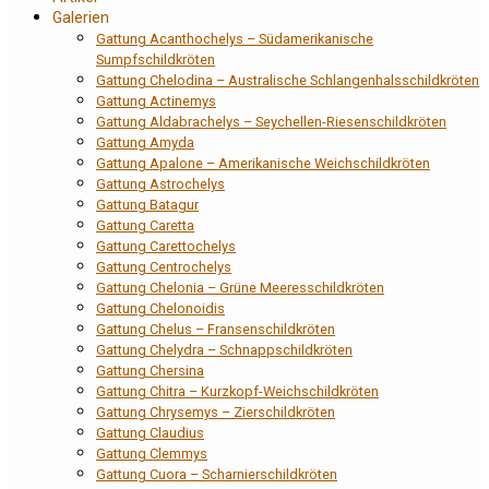
Galerien
Gattung Acanthochelys – Südamerikanische
Sumpfschildkröten
Gattung Chelodina – Australische Schlangenhalsschildkröten
Gattung Actinemys
Gattung Aldabrachelys – Seychellen-Riesenschildkröten
Gattung Amyda
Gattung Apalone – Amerikanische Weichschildkröten
Gattung Astrochelys
Gattung Batagur
Gattung Caretta
Gattung Carettochelys
Gattung Centrochelys
Gattung Chelonia – Grüne Meeresschildkröten
Gattung Chelonoidis
Gattung Chelus – Fransenschildkröten
Gattung Chelydra – Schnappschildkröten
Gattung Chersina
Gattung Chitra – Kurzkopf-Weichschildkröten
Gattung Chrysemys – Zierschildkröten
Gattung Claudius
Gattung Clemmys
Gattung Cuora – Scharnierschildkröten