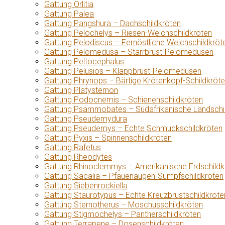
Gattung Orlitia
Gattung Palea
Gattung Pangshura – Dachschildkröten
Gattung Pelochelys – Riesen-Weichschildkröten
Gattung Pelodiscus – Fernöstliche Weichschildkröt
Gattung Pelomedusa – Starrbrust-Pelomedusen
Gattung Peltocephalus
Gattung Pelusios – Klappbrust-Pelomedusen
Gattung Phrynops – Bärtige Krötenkopf-Schildkröt
Gattung Platysternon
Gattung Podocnemis – Schienenschildkröten
Gattung Psammobates – Südafrikanische Landschi
Gattung Pseudemydura
Gattung Pseudemys – Echte Schmuckschildkröten
Gattung Pyxis – Spinnenschildkröten
Gattung Rafetus
Gattung Rheodytes
Gattung Rhinoclemmys – Amerikanische Erdschildk
Gattung Sacalia – Pfauenaugen-Sumpfschildkröten
Gattung Siebenrockiella
Gattung Staurotypus – Echte Kreuzbrustschildkröte
Gattung Sternotherus – Moschusschildkröten
Gattung Stigmochelys – Pantherschildkröten
Gattung Terrapene – Dosenschildkröten