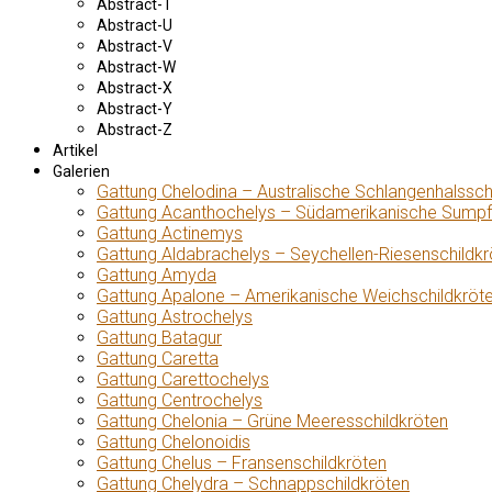
Abstract-T
Abstract-U
Abstract-V
Abstract-W
Abstract-X
Abstract-Y
Abstract-Z
Artikel
Galerien
Gattung Chelodina – Australische Schlangenhalssch
Gattung Acanthochelys – Südamerikanische Sumpf
Gattung Actinemys
Gattung Aldabrachelys – Seychellen-Riesenschildkr
Gattung Amyda
Gattung Apalone – Amerikanische Weichschildkröt
Gattung Astrochelys
Gattung Batagur
Gattung Caretta
Gattung Carettochelys
Gattung Centrochelys
Gattung Chelonia – Grüne Meeresschildkröten
Gattung Chelonoidis
Gattung Chelus – Fransenschildkröten
Gattung Chelydra – Schnappschildkröten