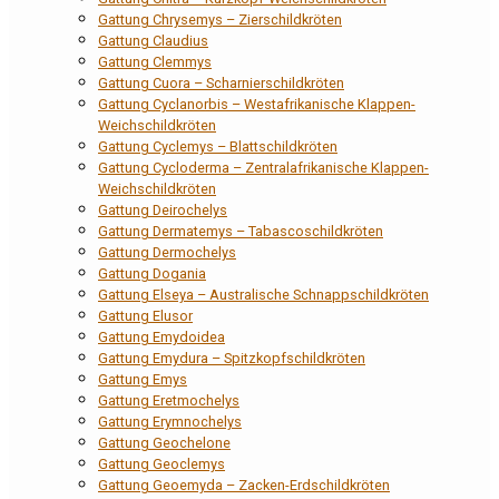
Gattung Chrysemys – Zierschildkröten
Gattung Claudius
Gattung Clemmys
Gattung Cuora – Scharnierschildkröten
Gattung Cyclanorbis – Westafrikanische Klappen-
Weichschildkröten
Gattung Cyclemys – Blattschildkröten
Gattung Cycloderma – Zentralafrikanische Klappen-
Weichschildkröten
Gattung Deirochelys
Gattung Dermatemys – Tabascoschildkröten
Gattung Dermochelys
Gattung Dogania
Gattung Elseya – Australische Schnappschildkröten
Gattung Elusor
Gattung Emydoidea
Gattung Emydura – Spitzkopfschildkröten
Gattung Emys
Gattung Eretmochelys
Gattung Erymnochelys
Gattung Geochelone
Gattung Geoclemys
Gattung Geoemyda – Zacken-Erdschildkröten