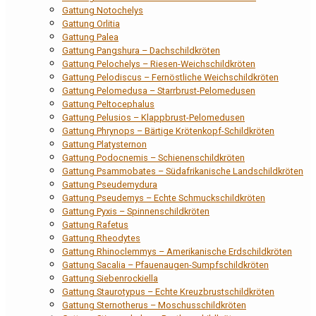
Gattung Notochelys
Gattung Orlitia
Gattung Palea
Gattung Pangshura – Dachschildkröten
Gattung Pelochelys – Riesen-Weichschildkröten
Gattung Pelodiscus – Fernöstliche Weichschildkröten
Gattung Pelomedusa – Starrbrust-Pelomedusen
Gattung Peltocephalus
Gattung Pelusios – Klappbrust-Pelomedusen
Gattung Phrynops – Bärtige Krötenkopf-Schildkröten
Gattung Platysternon
Gattung Podocnemis – Schienenschildkröten
Gattung Psammobates – Südafrikanische Landschildkröten
Gattung Pseudemydura
Gattung Pseudemys – Echte Schmuckschildkröten
Gattung Pyxis – Spinnenschildkröten
Gattung Rafetus
Gattung Rheodytes
Gattung Rhinoclemmys – Amerikanische Erdschildkröten
Gattung Sacalia – Pfauenaugen-Sumpfschildkröten
Gattung Siebenrockiella
Gattung Staurotypus – Echte Kreuzbrustschildkröten
Gattung Sternotherus – Moschusschildkröten