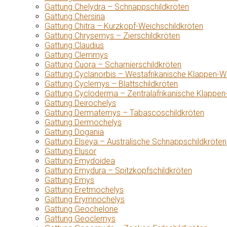
Gattung Chelydra – Schnappschildkröten
Gattung Chersina
Gattung Chitra – Kurzkopf-Weichschildkröten
Gattung Chrysemys – Zierschildkröten
Gattung Claudius
Gattung Clemmys
Gattung Cuora – Scharnierschildkröten
Gattung Cyclanorbis – Westafrikanische Klappen-W
Gattung Cyclemys – Blattschildkröten
Gattung Cycloderma – Zentralafrikanische Klappen
Gattung Deirochelys
Gattung Dermatemys – Tabascoschildkröten
Gattung Dermochelys
Gattung Dogania
Gattung Elseya – Australische Schnappschildkröten
Gattung Elusor
Gattung Emydoidea
Gattung Emydura – Spitzkopfschildkröten
Gattung Emys
Gattung Eretmochelys
Gattung Erymnochelys
Gattung Geochelone
Gattung Geoclemys