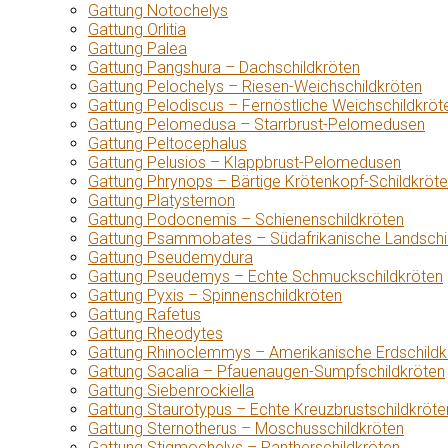
Gattung Notochelys
Gattung Orlitia
Gattung Palea
Gattung Pangshura – Dachschildkröten
Gattung Pelochelys – Riesen-Weichschildkröten
Gattung Pelodiscus – Fernöstliche Weichschildkröt
Gattung Pelomedusa – Starrbrust-Pelomedusen
Gattung Peltocephalus
Gattung Pelusios – Klappbrust-Pelomedusen
Gattung Phrynops – Bärtige Krötenkopf-Schildkröt
Gattung Platysternon
Gattung Podocnemis – Schienenschildkröten
Gattung Psammobates – Südafrikanische Landschi
Gattung Pseudemydura
Gattung Pseudemys – Echte Schmuckschildkröten
Gattung Pyxis – Spinnenschildkröten
Gattung Rafetus
Gattung Rheodytes
Gattung Rhinoclemmys – Amerikanische Erdschildk
Gattung Sacalia – Pfauenaugen-Sumpfschildkröten
Gattung Siebenrockiella
Gattung Staurotypus – Echte Kreuzbrustschildkröte
Gattung Sternotherus – Moschusschildkröten
Gattung Stigmochelys – Pantherschildkröten