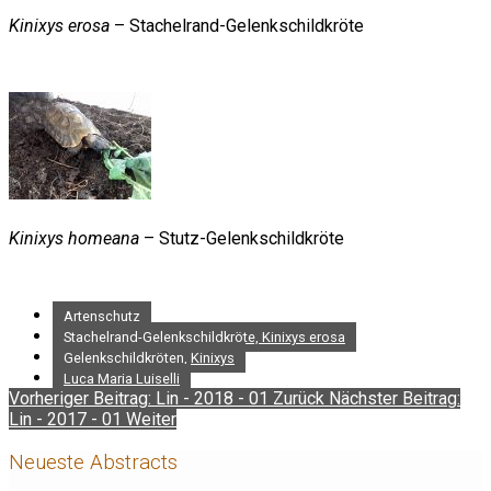
Kinixys erosa
– Stachelrand-Gelenkschildkröte
Kinixys homeana
– Stutz-Gelenkschildkröte
Artenschutz
Stachelrand-Gelenkschildkröte, Kinixys erosa
Gelenkschildkröten, Kinixys
Luca Maria Luiselli
Vorheriger Beitrag: Lin - 2018 - 01
Zurück
Nächster Beitrag:
Lin - 2017 - 01
Weiter
Neueste Abstracts