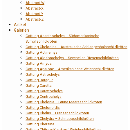
Abstract-W
Abstract-X
Abstract-Y
Abstract-Z
Artikel
Galerien
Gattung Acanthochelys – Südamerikanische
Sumpfschildkröten
Gattung Chelodina – Australische Schlangenhalsschildkröten
Gattung Actinemys
Gattung Aldabrachelys – Seychellen-Riesenschildkröten
Gattung Amyda
Gattung Apalone – Amerikanische Weichschildkröten
Gattung Astrochelys
Gattung Batagur
Gattung Caretta
Gattung Carettochelys
Gattung Centrochelys
Gattung Chelonia – Grüne Meeresschildkröten
Gattung Chelonoidis
Gattung Chelus – Fransenschildkröten
Gattung Chelydra – Schnappschildkröten
Gattung Chersina
Gattung Chitra – Kurzkopf-Weichschildkröten