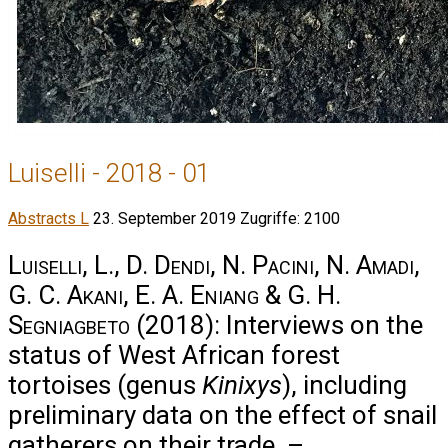
Luiselli - 2018 - 01
Abstracts L
23. September 2019
Zugriffe: 2100
Luiselli, L., D. Dendi, N. Pacini, N. Amadi,
G. C. Akani, E. A. Eniang & G. H.
Segniagbeto
(2018): Interviews on the
status of West African forest
tortoises (genus
Kinixys
), including
preliminary data on the effect of snail
gatherers on their trade. –