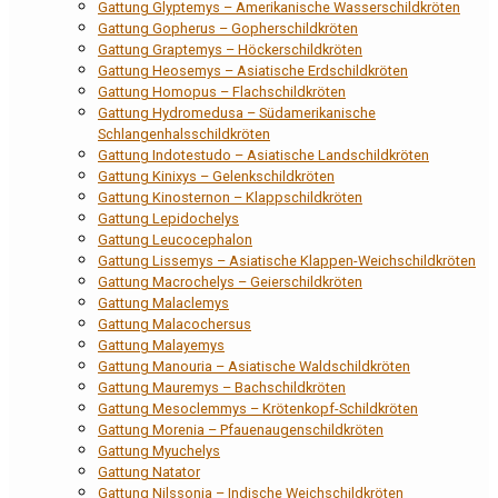
Gattung Glyptemys – Amerikanische Wasserschildkröten
Gattung Gopherus – Gopherschildkröten
Gattung Graptemys – Höckerschildkröten
Gattung Heosemys – Asiatische Erdschildkröten
Gattung Homopus – Flachschildkröten
Gattung Hydromedusa – Südamerikanische
Schlangenhalsschildkröten
Gattung Indotestudo – Asiatische Landschildkröten
Gattung Kinixys – Gelenkschildkröten
Gattung Kinosternon – Klappschildkröten
Gattung Lepidochelys
Gattung Leucocephalon
Gattung Lissemys – Asiatische Klappen-Weichschildkröten
Gattung Macrochelys – Geierschildkröten
Gattung Malaclemys
Gattung Malacochersus
Gattung Malayemys
Gattung Manouria – Asiatische Waldschildkröten
Gattung Mauremys – Bachschildkröten
Gattung Mesoclemmys – Krötenkopf-Schildkröten
Gattung Morenia – Pfauenaugenschildkröten
Gattung Myuchelys
Gattung Natator
Gattung Nilssonia – Indische Weichschildkröten