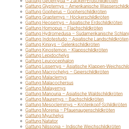
Gattung Geoemyda – Zacken-Erdschildkröten
Gattung Glyptemys – Amerikanische Wasserschildk
Gattung Gopherus – Gopherschildkröten
Gattung Graptemys – Höckerschildkröten
Gattung Heosemys – Asiatische Erdschildkröten
Gattung Homopus – Flachschildkröten
Gattung Hydromedusa – Südamerikanische Schlang
Gattung Indotestudo – Asiatische Landschildkröten
Gattung Kinixys – Gelenkschildkröten
Gattung Kinosternon – Klappschildkröten
Gattung Lepidochelys
Gattung Leucocephalon
Gattung Lissemys – Asiatische Klappen-Weichschil
Gattung Macrochelys – Geierschildkröten
Gattung Malaclemys
Gattung Malacochersus
Gattung Malayemys
Gattung Manouria – Asiatische Waldschildkröten
Gattung Mauremys – Bachschildkröten
Gattung Mesoclemmys – Krötenkopf-Schildkröten
Gattung Morenia – Pfauenaugenschildkröten
Gattung Myuchelys
Gattung Natator
Gattung Nilssonia – Indische Weichschildkröten