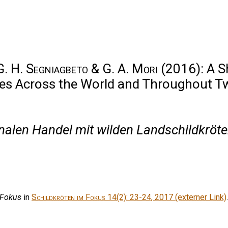
 G. H. Segniagbeto & G. A. Mori
(2016): A S
tles Across the World and Throughout 
ionalen Handel mit wilden Landschildkrö
 Fokus
in
Schildkröten im Fokus
14(2): 23-24, 2017 (externer Link)
.