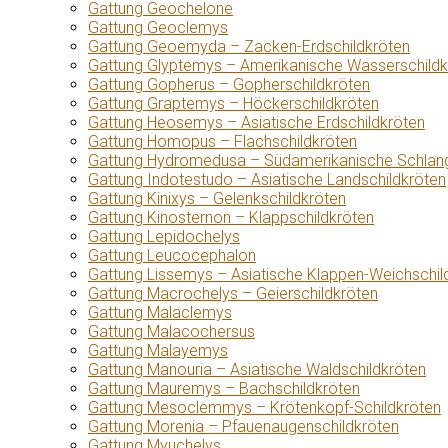
Gattung Geochelone
Gattung Geoclemys
Gattung Geoemyda – Zacken-Erdschildkröten
Gattung Glyptemys – Amerikanische Wasserschildk
Gattung Gopherus – Gopherschildkröten
Gattung Graptemys – Höckerschildkröten
Gattung Heosemys – Asiatische Erdschildkröten
Gattung Homopus – Flachschildkröten
Gattung Hydromedusa – Südamerikanische Schlang
Gattung Indotestudo – Asiatische Landschildkröten
Gattung Kinixys – Gelenkschildkröten
Gattung Kinosternon – Klappschildkröten
Gattung Lepidochelys
Gattung Leucocephalon
Gattung Lissemys – Asiatische Klappen-Weichschil
Gattung Macrochelys – Geierschildkröten
Gattung Malaclemys
Gattung Malacochersus
Gattung Malayemys
Gattung Manouria – Asiatische Waldschildkröten
Gattung Mauremys – Bachschildkröten
Gattung Mesoclemmys – Krötenkopf-Schildkröten
Gattung Morenia – Pfauenaugenschildkröten
Gattung Myuchelys