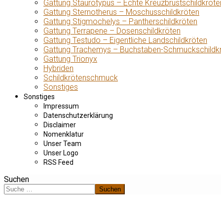
Gattung Staurotypus – Echte Kreuzbrustschildkröte
Gattung Sternotherus – Moschusschildkröten
Gattung Stigmochelys – Pantherschildkröten
Gattung Terrapene – Dosenschildkröten
Gattung Testudo – Eigentliche Landschildkröten
Gattung Trachemys – Buchstaben-Schmuckschildk
Gattung Trionyx
Hybriden
Schildkrötenschmuck
Sonstiges
Sonstiges
Impressum
Datenschutzerklärung
Disclaimer
Nomenklatur
Unser Team
Unser Logo
RSS Feed
Suchen
Suchen