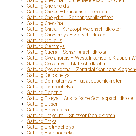
Gattung Chelonia – Grüne Meeresschildkröten
Gattung Chelonoidis
Gattung Chelus – Fransenschildkröten
Gattung Chelydra – Schnappschildkröten
Gattung Chersina
Gattung Chitra – Kurzkopf-Weichschildkröten
Gattung Chrysemys – Zierschildkröten
Gattung Claudius
Gattung Clemmys
Gattung Cuora – Scharnierschildkröten
Gattung Cyclanorbis – Westafrikanische Klappen-W
Gattung Cyclemys – Blattschildkröten
Gattung Cycloderma – Zentralafrikanische Klappen
Gattung Deirochelys
Gattung Dermatemys – Tabascoschildkröten
Gattung Dermochelys
Gattung Dogania
Gattung Elseya – Australische Schnappschildkröten
Gattung Elusor
Gattung Emydoidea
Gattung Emydura – Spitzkopfschildkröten
Gattung Emys
Gattung Eretmochelys
Gattung Erymnochelys