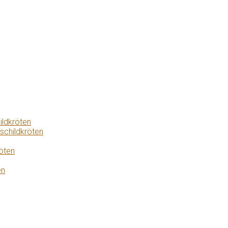
ildkröten
schildkröten
öten
en