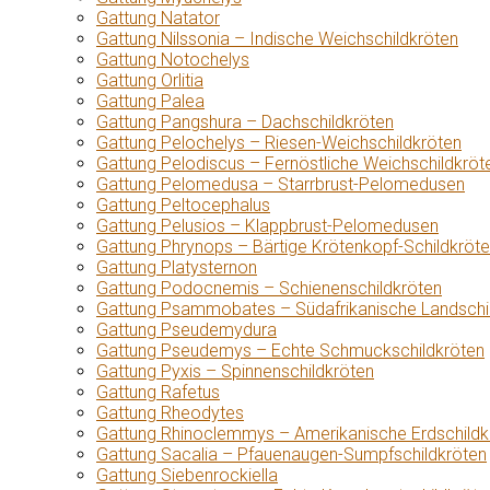
Gattung Natator
Gattung Nilssonia – Indische Weichschildkröten
Gattung Notochelys
Gattung Orlitia
Gattung Palea
Gattung Pangshura – Dachschildkröten
Gattung Pelochelys – Riesen-Weichschildkröten
Gattung Pelodiscus – Fernöstliche Weichschildkröt
Gattung Pelomedusa – Starrbrust-Pelomedusen
Gattung Peltocephalus
Gattung Pelusios – Klappbrust-Pelomedusen
Gattung Phrynops – Bärtige Krötenkopf-Schildkröt
Gattung Platysternon
Gattung Podocnemis – Schienenschildkröten
Gattung Psammobates – Südafrikanische Landschi
Gattung Pseudemydura
Gattung Pseudemys – Echte Schmuckschildkröten
Gattung Pyxis – Spinnenschildkröten
Gattung Rafetus
Gattung Rheodytes
Gattung Rhinoclemmys – Amerikanische Erdschildk
Gattung Sacalia – Pfauenaugen-Sumpfschildkröten
Gattung Siebenrockiella