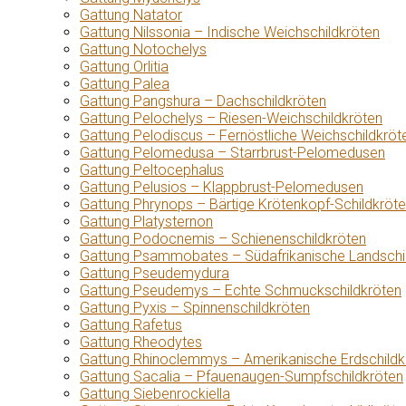
Gattung Natator
Gattung Nilssonia – Indische Weichschildkröten
Gattung Notochelys
Gattung Orlitia
Gattung Palea
Gattung Pangshura – Dachschildkröten
Gattung Pelochelys – Riesen-Weichschildkröten
Gattung Pelodiscus – Fernöstliche Weichschildkröt
Gattung Pelomedusa – Starrbrust-Pelomedusen
Gattung Peltocephalus
Gattung Pelusios – Klappbrust-Pelomedusen
Gattung Phrynops – Bärtige Krötenkopf-Schildkröt
Gattung Platysternon
Gattung Podocnemis – Schienenschildkröten
Gattung Psammobates – Südafrikanische Landschi
Gattung Pseudemydura
Gattung Pseudemys – Echte Schmuckschildkröten
Gattung Pyxis – Spinnenschildkröten
Gattung Rafetus
Gattung Rheodytes
Gattung Rhinoclemmys – Amerikanische Erdschildk
Gattung Sacalia – Pfauenaugen-Sumpfschildkröten
Gattung Siebenrockiella