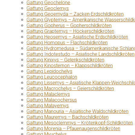
Gattung Geochelone
Gattung Geoclemys
Gattung Geoemyda – Zacken-Erdschildkröten
Gattung Glyptemys – Amerikanische Wasserschildk
Gattung Gopherus – Gopherschildkröten
Gattung Graptemys – Höckerschildkröten
Gattung Heosemys – Asiatische Erdschildkröten
Gattung Homopus – Flachschildkröten
Gattung Hydromedusa – Südamerikanische Schlang
Gattung Indotestudo – Asiatische Landschildkröten
Gattung Kinixys – Gelenkschildkröten
Gattung Kinosternon – Klappschildkröten
Gattung Lepidochelys
Gattung Leucocephalon
Gattung Lissemys – Asiatische Klappen-Weichschil
Gattung Macrochelys – Geierschildkröten
Gattung Malaclemys
Gattung Malacochersus
Gattung Malayemys
Gattung Manouria – Asiatische Waldschildkröten
Gattung Mauremys – Bachschildkröten
Gattung Mesoclemmys – Krötenkopf-Schildkröten
Gattung Morenia – Pfauenaugenschildkröten
Gattung Myuchelys