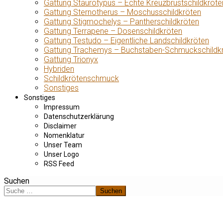
Gattung Staurotypus – Echte Kreuzbrustschildkröte
Gattung Sternotherus – Moschusschildkröten
Gattung Stigmochelys – Pantherschildkröten
Gattung Terrapene – Dosenschildkröten
Gattung Testudo – Eigentliche Landschildkröten
Gattung Trachemys – Buchstaben-Schmuckschildk
Gattung Trionyx
Hybriden
Schildkrötenschmuck
Sonstiges
Sonstiges
Impressum
Datenschutzerklärung
Disclaimer
Nomenklatur
Unser Team
Unser Logo
RSS Feed
Suchen
Suchen