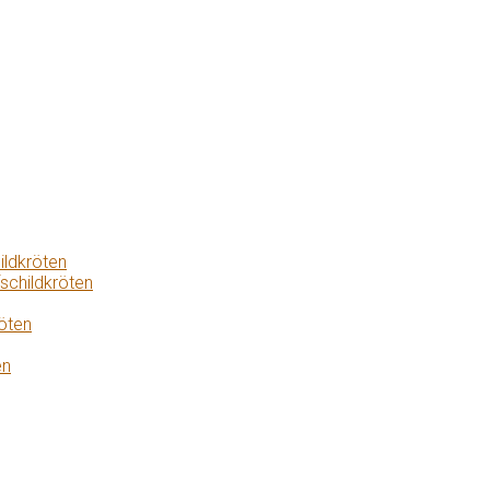
ildkröten
schildkröten
öten
en