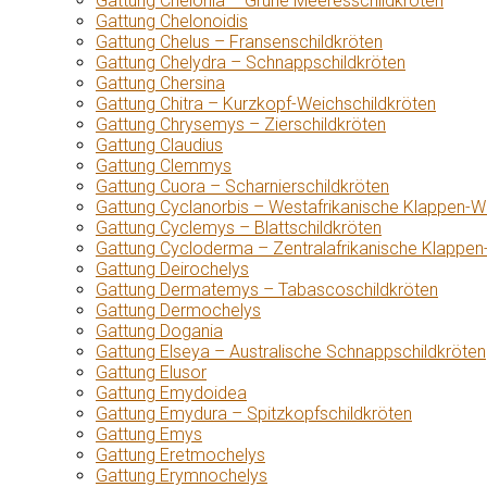
Gattung Chelonia – Grüne Meeresschildkröten
Gattung Chelonoidis
Gattung Chelus – Fransenschildkröten
Gattung Chelydra – Schnappschildkröten
Gattung Chersina
Gattung Chitra – Kurzkopf-Weichschildkröten
Gattung Chrysemys – Zierschildkröten
Gattung Claudius
Gattung Clemmys
Gattung Cuora – Scharnierschildkröten
Gattung Cyclanorbis – Westafrikanische Klappen-W
Gattung Cyclemys – Blattschildkröten
Gattung Cycloderma – Zentralafrikanische Klappen
Gattung Deirochelys
Gattung Dermatemys – Tabascoschildkröten
Gattung Dermochelys
Gattung Dogania
Gattung Elseya – Australische Schnappschildkröten
Gattung Elusor
Gattung Emydoidea
Gattung Emydura – Spitzkopfschildkröten
Gattung Emys
Gattung Eretmochelys
Gattung Erymnochelys