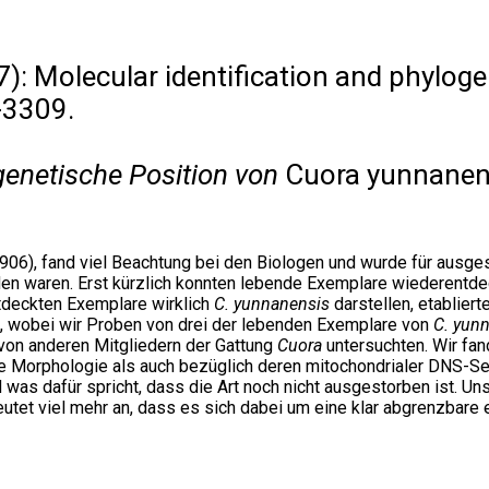
): Molecular identification and phyloge
-3309.
ogenetische Position von
Cuora yunnanen
1906), fand viel Beachtung bei den Biologen und wurde für ausges
orden waren. Erst kürzlich konnten lebende Exemplare wiederen
tdeckten Exemplare wirklich
C. yunnanensis
darstellen, etablier
 wobei wir Proben von drei der lebenden Exemplare von
C. yun
n anderen Mitgliedern der Gattung
Cuora
untersuchten. Wir fan
e Morphologie als auch bezüglich deren mitochondrialer DNS-Se
d was dafür spricht, dass die Art noch nicht ausgestorben ist. 
eutet viel mehr an, dass es sich dabei um eine klar abgrenzbare