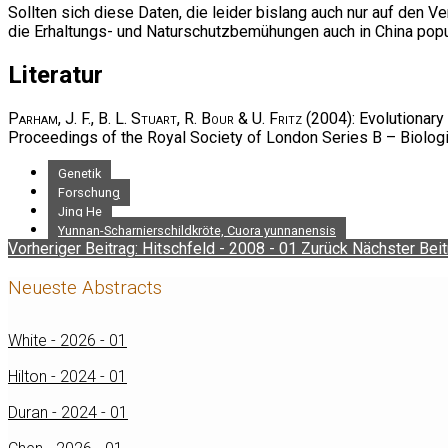
Sollten sich diese Daten, die leider bislang auch nur auf den V
die Erhaltungs- und Naturschutzbemühungen auch in China popu
Literatur
Parham, J. F., B. L. Stuart, R. Bour & U. Fritz
(2004): Evolutionary 
Proceedings of the Royal Society of London Series B – Biolog
Genetik
Forschung
Jing He
Yunnan-Scharnierschildkröte, Cuora yunnanensis
Vorheriger Beitrag: Hitschfeld - 2008 - 01
Zurück
Nächster Beit
Neueste Abstracts
White - 2026 - 01
Hilton - 2024 - 01
Duran - 2024 - 01