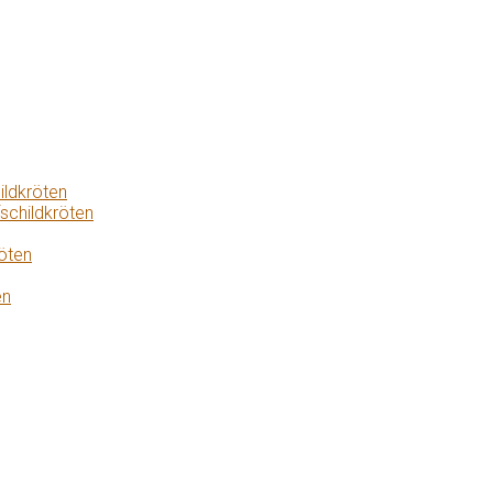
ildkröten
schildkröten
öten
en