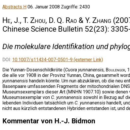
Abstracts H
06. Januar 2008
Zugriffe: 2430
He, J., T. Zhou, D. Q. Rao & Y. Zhang
(2007
Chinese Science Bulletin 52(23): 3305
Die molekulare Identifikation und phyl
DOI:
10.1007/s11434-007-0501-9 (externer Link)
Die Yunnan-Dosenschildkröte (
Cuora yunnanensis
,
Boulenger
, 
die alle vor 1908 in der Provinz Yunnan, China, gesammelt w
yunnanensis
handeln könnte. Um nun abzuklären, ob die neu en
Basenpaare umfassenden Fragments der mitochondrialen DNS,
Museumsexemplars dieser Art (MNHN 1907.10) sowie denen vo
Museumsexemplar von
C. yunnanensis
sowohl in Bezug auf di
lebenden Individuen tatsächlich um
C. yunnanensis
handelt, un
nicht aus kürzlich entstandenen Hybriden entstanden ist, und d
Kommentar von H.-J. Bidmon