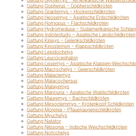
Gattung Glyptemys – Amerikanische Wasserschildk
Gattung Gopherus – Gopherschildkröten
Gattung Graptemys – Höckerschildkröten
Gattung Heosemys – Asiatische Erdschildkröten
Gattung Homopus – Flachschildkröten
Gattung Hydromedusa – Südamerikanische Schlang
Gattung Indotestudo – Asiatische Landschildkröten
Gattung Kinixys – Gelenkschildkröten
Gattung Kinosternon – Klappschildkröten
Gattung Lepidochelys
Gattung Leucocephalon
Gattung Lissemys – Asiatische Klappen-Weichschil
Gattung Macrochelys – Geierschildkröten
Gattung Malaclemys
Gattung Malacochersus
Gattung Malayemys
Gattung Manouria – Asiatische Waldschildkröten
Gattung Mauremys – Bachschildkröten
Gattung Mesoclemmys – Krötenkopf-Schildkröten
Gattung Morenia – Pfauenaugenschildkröten
Gattung Myuchelys
Gattung Natator
Gattung Nilssonia – Indische Weichschildkröten
Gattung Notochelys