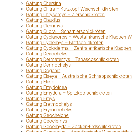
Gattung Chersina
Gattung Chitra – Kurzkopf-Weichschildkröten
Gattung Chrysemys – Zierschildkröten
Gattung Claudius
Gattung Clemmys
Gattung Cuora – Scharnierschildkröten
Gattung Cyclanorbis – Westafrikanische Klappen-W
Gattung Cyclemys – Blattschildkröten
Gattung Cycloderma – Zentralafrikanische Klappen
Gattung Deirochelys
Gattung Dermatemys – Tabascoschildkröten
Gattung Dermochelys
Gattung Dogania
Gattung Elseya – Australische Schnappschildkröten
Gattung Elusor
Gattung Emydoidea
Gattung Emydura – Spitzkopfschildkröten
Gattung Emys
Gattung Eretmochelys
Gattung Erymnochelys
Gattung Geochelone
Gattung Geoclemys
Gattung Geoemyda – Zacken-Erdschildkröten