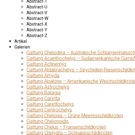
Abstract-T
Abstract-U
Abstract-V
Abstract-W
Abstract-X
Abstract-Y
Abstract-Z
Artikel
Galerien
Gattung Chelodina – Australische Schlangenhalssch
Gattung Acanthochelys – Südamerikanische Sumpf
Gattung Actinemys
Gattung Aldabrachelys – Seychellen-Riesenschildkr
Gattung Amyda
Gattung Apalone – Amerikanische Weichschildkröt
Gattung Astrochelys
Gattung Batagur
Gattung Caretta
Gattung Carettochelys
Gattung Centrochelys
Gattung Chelonia – Grüne Meeresschildkröten
Gattung Chelonoidis
Gattung Chelus – Fransenschildkröten
Gattung Chelydra – Schnappschildkröten