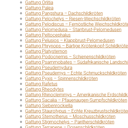
Gattung Orlitia
Gattung Palea
Gattung Pangshura – Dachschildkröten
Gattung Pelochelys – Riesen-Weichschildkröten
Gattung Pelodiscus – Fernöstliche Weichschildkröt
Gattung Pelomedusa – Starrbrust-Pelomedusen
Gattung Peltocephalus
Gattung Pelusios – Klappbrust-Pelomedusen
Gattung Phrynops – Bärtige Krötenkopf-Schildkröt
Gattung Platysternon
Gattung Podocnemis – Schienenschildkröten
Gattung Psammobates – Südafrikanische Landschi
Gattung Pseudemydura
Gattung Pseudemys – Echte Schmuckschildkröten
Gattung Pyxis – Spinnenschildkröten
Gattung Rafetus
Gattung Rheodytes
Gattung Rhinoclemmys – Amerikanische Erdschildk
Gattung Sacalia – Pfauenaugen-Sumpfschildkröten
Gattung Siebenrockiella
Gattung Staurotypus – Echte Kreuzbrustschildkröte
Gattung Sternotherus – Moschusschildkröten
Gattung Stigmochelys – Pantherschildkröten
Gattung Terrapene – Dosenschildkröten