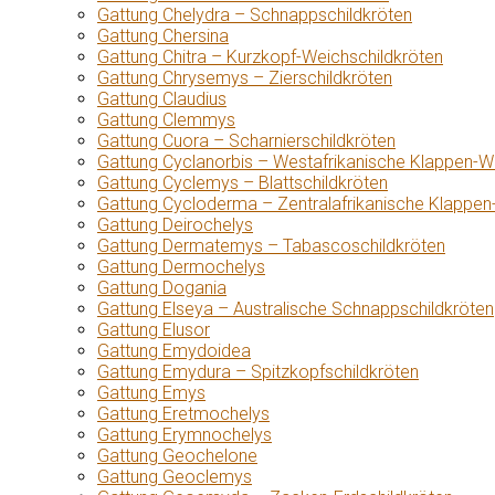
Gattung Chelydra – Schnappschildkröten
Gattung Chersina
Gattung Chitra – Kurzkopf-Weichschildkröten
Gattung Chrysemys – Zierschildkröten
Gattung Claudius
Gattung Clemmys
Gattung Cuora – Scharnierschildkröten
Gattung Cyclanorbis – Westafrikanische Klappen-W
Gattung Cyclemys – Blattschildkröten
Gattung Cycloderma – Zentralafrikanische Klappen
Gattung Deirochelys
Gattung Dermatemys – Tabascoschildkröten
Gattung Dermochelys
Gattung Dogania
Gattung Elseya – Australische Schnappschildkröten
Gattung Elusor
Gattung Emydoidea
Gattung Emydura – Spitzkopfschildkröten
Gattung Emys
Gattung Eretmochelys
Gattung Erymnochelys
Gattung Geochelone
Gattung Geoclemys