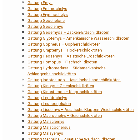
Gattung Emys
Gattung Eretmochelys
Gattung Erymnochelys
Gattung Geochelone
Gattung Geoclemys
Gattung Geoemyda – Zacken-Erdschildkröten
Gattung Glyptemys – Amerikanische Wasserschildkröten
Gattung Gopherus – Gopherschildkröten
Gattung Graptemys – Höckerschildkröten
Gattung Heosemys – Asiatische Erdschildkröten
Gattung Homopus – Flachschildkröten
Gattung Hydromedusa – Südamerikanische
Schlangenhalsschildkröten
Gattung Indotestudo – Asiatische Landschildkröten
Gattung Kinixys – Gelenkschildkröten
Gattung Kinosternon – Klappschildkröten
Gattung Lepidochelys
Gattung Leucocephalon
Gattung Lissemys – Asiatische Klappen-Weichschildkröten
Gattung Macrochelys – Geierschildkröten
Gattung Malaclemys
Gattung Malacochersus
Gattung Malayemys
Gattung Manouria – Asiatische Waldschildkröten