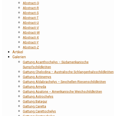
Abstract-Q
Abstract-R
Abstract-S
Abstract-T
Abstract-U
Abstract-V
Abstract-W
Abstract-X
Abstract-Y
Abstract-Z
Artikel
Galerien
Gattung Acanthochelys – Südamerikanische
Sumpfschildkröten
Gattung Chelodina – Australische Schlangenhalsschildkröten
Gattung Actinemys
Gattung Aldabrachelys – Seychellen-Riesenschildkröten
Gattung Amyda
Gattung Apalone – Amerikanische Weichschildkröten
Gattung Astrochelys
Gattung Batagur
Gattung Caretta
Gattung Carettochelys