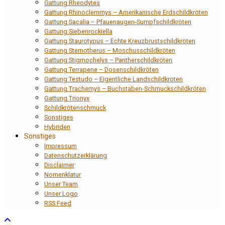
Gattung Rheodytes
Gattung Rhinoclemmys – Amerikanische Erdschildkröten
Gattung Sacalia – Pfauenaugen-Sumpfschildkröten
Gattung Siebenrockiella
Gattung Staurotypus – Echte Kreuzbrustschildkröten
Gattung Sternotherus – Moschusschildkröten
Gattung Stigmochelys – Pantherschildkröten
Gattung Terrapene – Dosenschildkröten
Gattung Testudo – Eigentliche Landschildkröten
Gattung Trachemys – Buchstaben-Schmuckschildkröten
Gattung Trionyx
Schildkrötenschmuck
Sonstiges
Hybriden
Sonstiges
Impressum
Datenschutzerklärung
Disclaimer
Nomenklatur
Unser Team
Unser Logo
RSS Feed