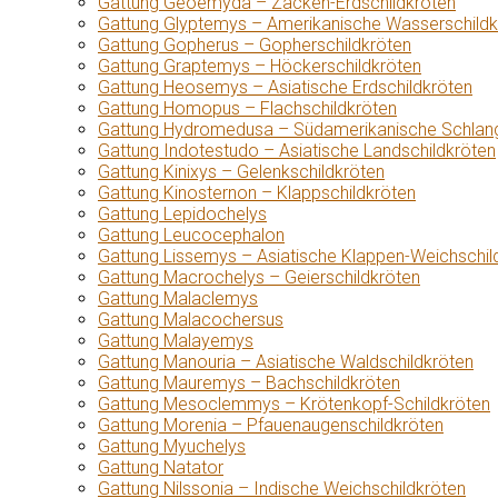
Gattung Geoemyda – Zacken-Erdschildkröten
Gattung Glyptemys – Amerikanische Wasserschildk
Gattung Gopherus – Gopherschildkröten
Gattung Graptemys – Höckerschildkröten
Gattung Heosemys – Asiatische Erdschildkröten
Gattung Homopus – Flachschildkröten
Gattung Hydromedusa – Südamerikanische Schlang
Gattung Indotestudo – Asiatische Landschildkröten
Gattung Kinixys – Gelenkschildkröten
Gattung Kinosternon – Klappschildkröten
Gattung Lepidochelys
Gattung Leucocephalon
Gattung Lissemys – Asiatische Klappen-Weichschil
Gattung Macrochelys – Geierschildkröten
Gattung Malaclemys
Gattung Malacochersus
Gattung Malayemys
Gattung Manouria – Asiatische Waldschildkröten
Gattung Mauremys – Bachschildkröten
Gattung Mesoclemmys – Krötenkopf-Schildkröten
Gattung Morenia – Pfauenaugenschildkröten
Gattung Myuchelys
Gattung Natator
Gattung Nilssonia – Indische Weichschildkröten