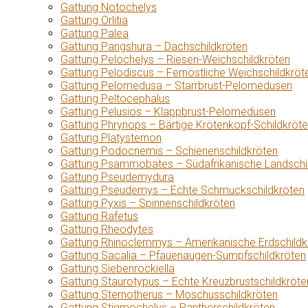
Gattung Notochelys
Gattung Orlitia
Gattung Palea
Gattung Pangshura – Dachschildkröten
Gattung Pelochelys – Riesen-Weichschildkröten
Gattung Pelodiscus – Fernöstliche Weichschildkröt
Gattung Pelomedusa – Starrbrust-Pelomedusen
Gattung Peltocephalus
Gattung Pelusios – Klappbrust-Pelomedusen
Gattung Phrynops – Bärtige Krötenkopf-Schildkröt
Gattung Platysternon
Gattung Podocnemis – Schienenschildkröten
Gattung Psammobates – Südafrikanische Landschi
Gattung Pseudemydura
Gattung Pseudemys – Echte Schmuckschildkröten
Gattung Pyxis – Spinnenschildkröten
Gattung Rafetus
Gattung Rheodytes
Gattung Rhinoclemmys – Amerikanische Erdschildk
Gattung Sacalia – Pfauenaugen-Sumpfschildkröten
Gattung Siebenrockiella
Gattung Staurotypus – Echte Kreuzbrustschildkröte
Gattung Sternotherus – Moschusschildkröten
Gattung Stigmochelys – Pantherschildkröten