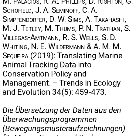
M. Palacios, R. Al Phillips, D. Righton, G.
Schofield, J. A. Seminoff, C. A.
Simpfendorfer, D. W. Sims, A. Takahashi,
M. J. Tetley, M. Thums, P. N. Trathan, S.
Villegas-Amtmann, R. S. Wells, S. D.
Whiting, N. E. Wildermann & A. M. M.
Sequeira
(2019): Translating Marine
Animal Tracking Data into
Conservation Policy and
Management. – Trends in Ecology
and Evolution 34(5): 459-473.
Die Übersetzung der Daten aus den
Überwachungsprogrammen
(Bewegungsmusteraufzeichnungen)