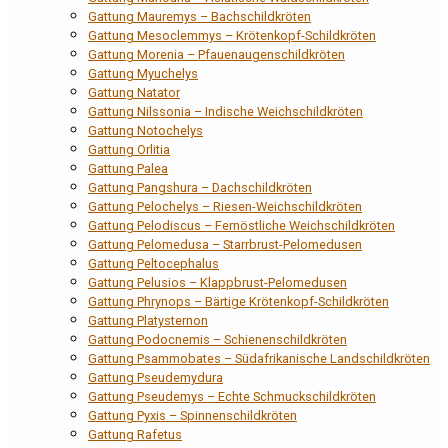
Gattung Mauremys – Bachschildkröten
Gattung Mesoclemmys – Krötenkopf-Schildkröten
Gattung Morenia – Pfauenaugenschildkröten
Gattung Myuchelys
Gattung Natator
Gattung Nilssonia – Indische Weichschildkröten
Gattung Notochelys
Gattung Orlitia
Gattung Palea
Gattung Pangshura – Dachschildkröten
Gattung Pelochelys – Riesen-Weichschildkröten
Gattung Pelodiscus – Fernöstliche Weichschildkröten
Gattung Pelomedusa – Starrbrust-Pelomedusen
Gattung Peltocephalus
Gattung Pelusios – Klappbrust-Pelomedusen
Gattung Phrynops – Bärtige Krötenkopf-Schildkröten
Gattung Platysternon
Gattung Podocnemis – Schienenschildkröten
Gattung Psammobates – Südafrikanische Landschildkröten
Gattung Pseudemydura
Gattung Pseudemys – Echte Schmuckschildkröten
Gattung Pyxis – Spinnenschildkröten
Gattung Rafetus