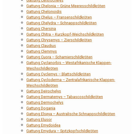
Gattung Centrochelys
Gattung Chelonia – Grüne Meeresschildkröten
Gattung Chelonoidis
Gattung Chelus – Fransenschildkröten
Gattung Chelydra – Schnappschildkröten
Gattung Chersina
Gattung Chitra – Kurzkopf-Weichschildkröten
Gattung Chrysemys – Zierschildkröten
Gattung Claudius
Gattung Clemmys
Gattung Cuora – Scharnierschildkröten
Gattung Cyclanorbis – Westafrikanische Klappen-
Weichschildkröten
Gattung Cyclemys – Blattschildkröten
Gattung Cycloderma – Zentralafrikanische Klappen-
Weichschildkröten
Gattung Deirochelys
Gattung Dermatemys – Tabascoschildkröten
Gattung Dermochelys
Gattung Dogania
Gattung Elseya – Australische Schnappschildkröten
Gattung Elusor
Gattung Emydoidea
Gattung Emydura – Spitzkopfschildkröten