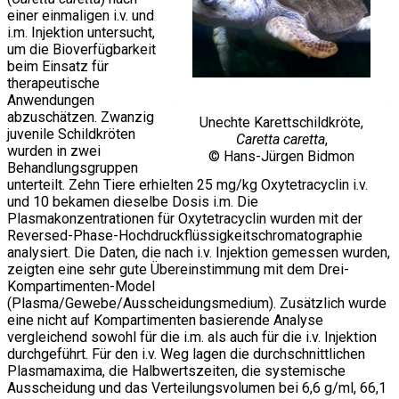
einer einmaligen i.v. und
i.m. Injektion untersucht,
um die Bioverfügbarkeit
beim Einsatz für
therapeutische
Anwendungen
abzuschätzen. Zwanzig
Unechte Karettschildkröte,
juvenile Schildkröten
Caretta caretta
,
wurden in zwei
© Hans-Jürgen Bidmon
Behandlungsgruppen
unterteilt. Zehn Tiere erhielten 25 mg/kg Oxytetracyclin i.v.
und 10 bekamen dieselbe Dosis i.m. Die
Plasmakonzentrationen für Oxytetracyclin wurden mit der
Reversed-Phase-Hochdruckflüssigkeitschromatographie
analysiert. Die Daten, die nach i.v. Injektion gemessen wurden,
zeigten eine sehr gute Übereinstimmung mit dem Drei-
Kompartimenten-Model
(Plasma/Gewebe/Ausscheidungsmedium). Zusätzlich wurde
eine nicht auf Kompartimenten basierende Analyse
vergleichend sowohl für die i.m. als auch für die i.v. Injektion
durchgeführt. Für den i.v. Weg lagen die durchschnittlichen
Plasmamaxima, die Halbwertszeiten, die systemische
Ausscheidung und das Verteilungsvolumen bei 6,6 g/ml, 66,1