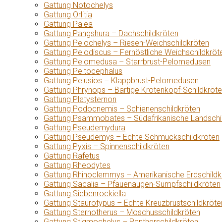
Gattung Notochelys
Gattung Orlitia
Gattung Palea
Gattung Pangshura – Dachschildkröten
Gattung Pelochelys – Riesen-Weichschildkröten
Gattung Pelodiscus – Fernöstliche Weichschildkröt
Gattung Pelomedusa – Starrbrust-Pelomedusen
Gattung Peltocephalus
Gattung Pelusios – Klappbrust-Pelomedusen
Gattung Phrynops – Bärtige Krötenkopf-Schildkröt
Gattung Platysternon
Gattung Podocnemis – Schienenschildkröten
Gattung Psammobates – Südafrikanische Landschi
Gattung Pseudemydura
Gattung Pseudemys – Echte Schmuckschildkröten
Gattung Pyxis – Spinnenschildkröten
Gattung Rafetus
Gattung Rheodytes
Gattung Rhinoclemmys – Amerikanische Erdschildk
Gattung Sacalia – Pfauenaugen-Sumpfschildkröten
Gattung Siebenrockiella
Gattung Staurotypus – Echte Kreuzbrustschildkröte
Gattung Sternotherus – Moschusschildkröten
Gattung Stigmochelys – Pantherschildkröten