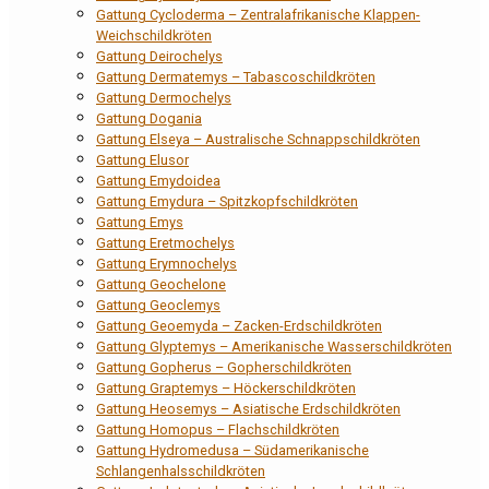
Gattung Cycloderma – Zentralafrikanische Klappen-
Weichschildkröten
Gattung Deirochelys
Gattung Dermatemys – Tabascoschildkröten
Gattung Dermochelys
Gattung Dogania
Gattung Elseya – Australische Schnappschildkröten
Gattung Elusor
Gattung Emydoidea
Gattung Emydura – Spitzkopfschildkröten
Gattung Emys
Gattung Eretmochelys
Gattung Erymnochelys
Gattung Geochelone
Gattung Geoclemys
Gattung Geoemyda – Zacken-Erdschildkröten
Gattung Glyptemys – Amerikanische Wasserschildkröten
Gattung Gopherus – Gopherschildkröten
Gattung Graptemys – Höckerschildkröten
Gattung Heosemys – Asiatische Erdschildkröten
Gattung Homopus – Flachschildkröten
Gattung Hydromedusa – Südamerikanische
Schlangenhalsschildkröten