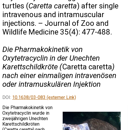
turtles (
Caretta caretta
) after single
intravenous and intramuscular
injections. – Journal of Zoo and
Wildlife Medicine 35(4): 477-488.
Die Pharmakokinetik von
Oxytetracyclin in der Unechten
Karettschildkröte (
Caretta caretta
)
nach einer einmaligen intravenösen
oder intramuskulären Injektion
DOI:
10.1638/03-083 (externer Link)
Die Pharmakokinetik von
Oxytetracyclin wurde in
zweijährigen Unechten
Karettschildkröten
(
Caretta caretta
) nach