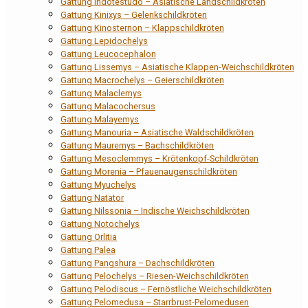
Gattung Indotestudo – Asiatische Landschildkröten
Gattung Kinixys – Gelenkschildkröten
Gattung Kinosternon – Klappschildkröten
Gattung Lepidochelys
Gattung Leucocephalon
Gattung Lissemys – Asiatische Klappen-Weichschildkröten
Gattung Macrochelys – Geierschildkröten
Gattung Malaclemys
Gattung Malacochersus
Gattung Malayemys
Gattung Manouria – Asiatische Waldschildkröten
Gattung Mauremys – Bachschildkröten
Gattung Mesoclemmys – Krötenkopf-Schildkröten
Gattung Morenia – Pfauenaugenschildkröten
Gattung Myuchelys
Gattung Natator
Gattung Nilssonia – Indische Weichschildkröten
Gattung Notochelys
Gattung Orlitia
Gattung Palea
Gattung Pangshura – Dachschildkröten
Gattung Pelochelys – Riesen-Weichschildkröten
Gattung Pelodiscus – Fernöstliche Weichschildkröten
Gattung Pelomedusa – Starrbrust-Pelomedusen