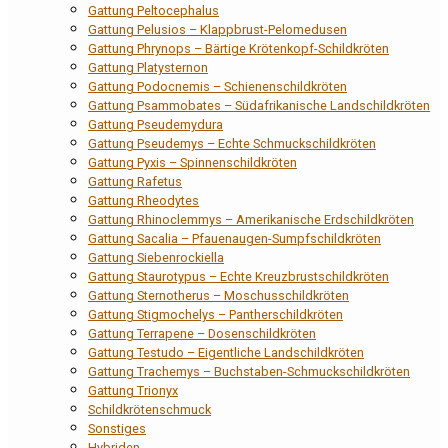
Gattung Peltocephalus
Gattung Pelusios – Klappbrust-Pelomedusen
Gattung Phrynops – Bärtige Krötenkopf-Schildkröten
Gattung Platysternon
Gattung Podocnemis – Schienenschildkröten
Gattung Psammobates – Südafrikanische Landschildkröten
Gattung Pseudemydura
Gattung Pseudemys – Echte Schmuckschildkröten
Gattung Pyxis – Spinnenschildkröten
Gattung Rafetus
Gattung Rheodytes
Gattung Rhinoclemmys – Amerikanische Erdschildkröten
Gattung Sacalia – Pfauenaugen-Sumpfschildkröten
Gattung Siebenrockiella
Gattung Staurotypus – Echte Kreuzbrustschildkröten
Gattung Sternotherus – Moschusschildkröten
Gattung Stigmochelys – Pantherschildkröten
Gattung Terrapene – Dosenschildkröten
Gattung Testudo – Eigentliche Landschildkröten
Gattung Trachemys – Buchstaben-Schmuckschildkröten
Gattung Trionyx
Schildkrötenschmuck
Sonstiges
Hybriden