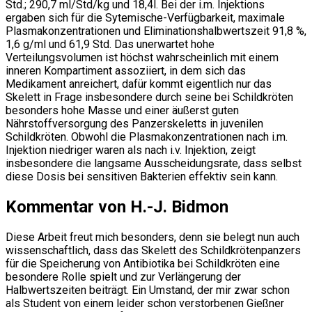
Std.; 290,7 ml/Std/kg und 18,4l. Bei der i.m. Injektions
ergaben sich für die Sytemische-Verfügbarkeit, maximale
Plasmakonzentrationen und Eliminationshalbwertszeit 91,8 %,
1,6 g/ml und 61,9 Std. Das unerwartet hohe
Verteilungsvolumen ist höchst wahrscheinlich mit einem
inneren Kompartiment assoziiert, in dem sich das
Medikament anreichert, dafür kommt eigentlich nur das
Skelett in Frage insbesondere durch seine bei Schildkröten
besonders hohe Masse und einer äußerst guten
Nährstoffversorgung des Panzerskeletts in juvenilen
Schildkröten. Obwohl die Plasmakonzentrationen nach i.m.
Injektion niedriger waren als nach i.v. Injektion, zeigt
insbesondere die langsame Ausscheidungsrate, dass selbst
diese Dosis bei sensitiven Bakterien effektiv sein kann.
Kommentar von H.-J. Bidmon
Diese Arbeit freut mich besonders, denn sie belegt nun auch
wissenschaftlich, dass das Skelett des Schildkrötenpanzers
für die Speicherung von Antibiotika bei Schildkröten eine
besondere Rolle spielt und zur Verlängerung der
Halbwertszeiten beiträgt. Ein Umstand, der mir zwar schon
als Student von einem leider schon verstorbenen Gießner