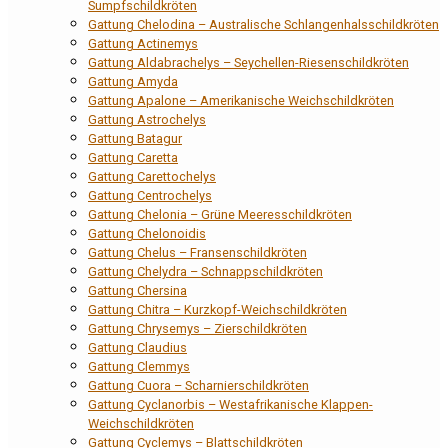
Sumpfschildkröten
Gattung Chelodina – Australische Schlangenhalsschildkröten
Gattung Actinemys
Gattung Aldabrachelys – Seychellen-Riesenschildkröten
Gattung Amyda
Gattung Apalone – Amerikanische Weichschildkröten
Gattung Astrochelys
Gattung Batagur
Gattung Caretta
Gattung Carettochelys
Gattung Centrochelys
Gattung Chelonia – Grüne Meeresschildkröten
Gattung Chelonoidis
Gattung Chelus – Fransenschildkröten
Gattung Chelydra – Schnappschildkröten
Gattung Chersina
Gattung Chitra – Kurzkopf-Weichschildkröten
Gattung Chrysemys – Zierschildkröten
Gattung Claudius
Gattung Clemmys
Gattung Cuora – Scharnierschildkröten
Gattung Cyclanorbis – Westafrikanische Klappen-
Weichschildkröten
Gattung Cyclemys – Blattschildkröten