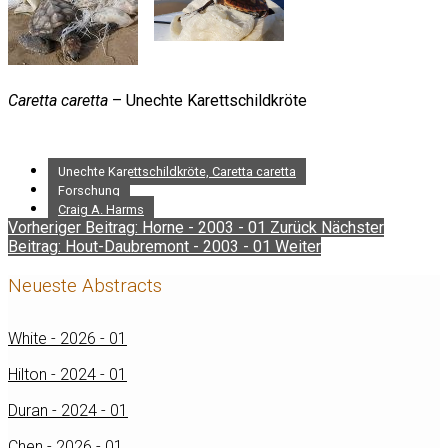
Caretta caretta
– Unechte Karettschildkröte
Unechte Karettschildkröte, Caretta caretta
Forschung
Craig A. Harms
Vorheriger Beitrag: Horne - 2003 - 01
Zurück
Nächster
Beitrag: Hout-Daubremont - 2003 - 01
Weiter
Neueste Abstracts
White - 2026 - 01
Hilton - 2024 - 01
Duran - 2024 - 01
Chen - 2026 - 01