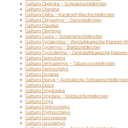
Gattung Chelydra – Schnappschildkröten
Gattung Chersina
Gattung Chitra – Kurzkopf-Weichschildkröten
Gattung Chrysemys – Zierschildkröten
Gattung Claudius
Gattung Clemmys
Gattung Cuora – Scharnierschildkröten
Gattung Cyclanorbis – Westafrikanische Klappen-W
Gattung Cyclemys – Blattschildkröten
Gattung Cycloderma – Zentralafrikanische Klappen
Gattung Deirochelys
Gattung Dermatemys – Tabascoschildkröten
Gattung Dermochelys
Gattung Dogania
Gattung Elseya – Australische Schnappschildkröten
Gattung Elusor
Gattung Emydoidea
Gattung Emydura – Spitzkopfschildkröten
Gattung Emys
Gattung Eretmochelys
Gattung Erymnochelys
Gattung Geochelone
Gattung Geoclemys