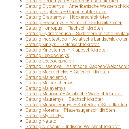
Gattung Geoemyda – Zacken-Erdschildkröten
Gattung Glyptemys – Amerikanische Wasserschildk
Gattung Gopherus – Gopherschildkröten
Gattung Graptemys – Höckerschildkröten
Gattung Heosemys – Asiatische Erdschildkröten
Gattung Homopus – Flachschildkröten
Gattung Hydromedusa – Südamerikanische Schlang
Gattung Indotestudo – Asiatische Landschildkröten
Gattung Kinixys – Gelenkschildkröten
Gattung Kinosternon – Klappschildkröten
Gattung Lepidochelys
Gattung Leucocephalon
Gattung Lissemys – Asiatische Klappen-Weichschil
Gattung Macrochelys – Geierschildkröten
Gattung Malaclemys
Gattung Malacochersus
Gattung Malayemys
Gattung Manouria – Asiatische Waldschildkröten
Gattung Mauremys – Bachschildkröten
Gattung Mesoclemmys – Krötenkopf-Schildkröten
Gattung Morenia – Pfauenaugenschildkröten
Gattung Myuchelys
Gattung Natator
Gattung Nilssonia – Indische Weichschildkröten