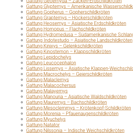
Gattung Geoemyda – Zacken-Erdschildkröten
Gattung Glyptemys – Amerikanische Wasserschildk
Gattung Gopherus – Gopherschildkröten
Gattung Graptemys – Höckerschildkröten
Gattung Heosemys – Asiatische Erdschildkröten
Gattung Homopus – Flachschildkröten
Gattung Hydromedusa – Südamerikanische Schlang
Gattung Indotestudo – Asiatische Landschildkröten
Gattung Kinixys – Gelenkschildkröten
Gattung Kinosternon – Klappschildkröten
Gattung Lepidochelys
Gattung Leucocephalon
Gattung Lissemys – Asiatische Klappen-Weichschil
Gattung Macrochelys – Geierschildkröten
Gattung Malaclemys
Gattung Malacochersus
Gattung Malayemys
Gattung Manouria – Asiatische Waldschildkröten
Gattung Mauremys – Bachschildkröten
Gattung Mesoclemmys – Krötenkopf-Schildkröten
Gattung Morenia – Pfauenaugenschildkröten
Gattung Myuchelys
Gattung Natator
Gattung Nilssonia – Indische Weichschildkröten