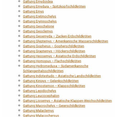
Gattung Emydoidea
Gattung Emydura – Spitzkopfschildkröten
Gattung Emys
Gattung Eretmochelys
Gattung Erymnochelys
Gattung Geochelone
Gattung Geoclemys
Gattung Geoemyda – Zacken-Erdschildkröten
Gattung Glyptemys – Amerikanische Wasserschildkröten
Gattung Gopherus – Gopherschildkröten
Gattung Graptemys – Höckerschildkröten
Gattung Heosemys – Asiatische Erdschildkröten
Gattung Homopus – Flachschildkröten
Gattung Hydromedusa – Südamerikanische
Schlangenhalsschildkröten
Gattung Indotestudo – Asiatische Landschildkröten
Gattung Kinixys – Gelenkschildkröten
Gattung Kinosternon – Klappschildkröten
Gattung Lepidochelys
Gattung Leucocephalon
Gattung Lissemys – Asiatische Klappen-Weichschildkröten
Gattung Macrochelys – Geierschildkröten
Gattung Malaclemys
Gattung Malacochersus