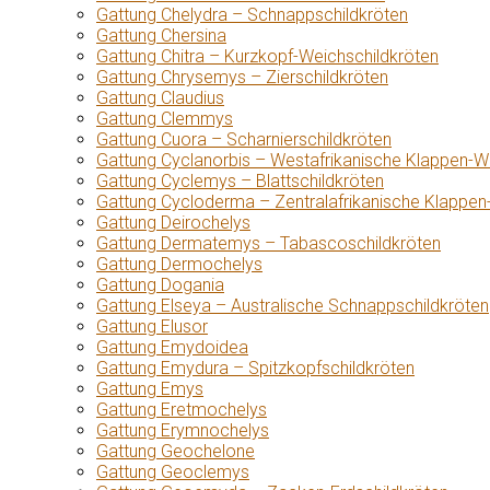
Gattung Chelydra – Schnappschildkröten
Gattung Chersina
Gattung Chitra – Kurzkopf-Weichschildkröten
Gattung Chrysemys – Zierschildkröten
Gattung Claudius
Gattung Clemmys
Gattung Cuora – Scharnierschildkröten
Gattung Cyclanorbis – Westafrikanische Klappen-W
Gattung Cyclemys – Blattschildkröten
Gattung Cycloderma – Zentralafrikanische Klappen
Gattung Deirochelys
Gattung Dermatemys – Tabascoschildkröten
Gattung Dermochelys
Gattung Dogania
Gattung Elseya – Australische Schnappschildkröten
Gattung Elusor
Gattung Emydoidea
Gattung Emydura – Spitzkopfschildkröten
Gattung Emys
Gattung Eretmochelys
Gattung Erymnochelys
Gattung Geochelone
Gattung Geoclemys