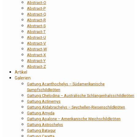
Abstract-O
Abstract-P
Abstract-Q
Abstract-R
Abstract-S
Abstract-T
Abstract-U
Abstract-V
Abstract-W
Abstract-X
Abstract-Y
Abstract-Z
Artikel
Galerien
Gattung Acanthochelys – Südamerikanische
Sumpfschildkröten
Gattung Chelodina – Australische Schlangenhalsschildkröten
Gattung Actinemys
Gattung Aldabrachelys – Seychellen-Riesenschildkröten
Gattung Amyda
Gattung Apalone – Amerikanische Weichschildkröten
Gattung Astrochelys
Gattung Batagur
Gattung Caretta