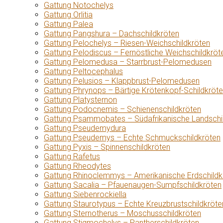
Gattung Notochelys
Gattung Orlitia
Gattung Palea
Gattung Pangshura – Dachschildkröten
Gattung Pelochelys – Riesen-Weichschildkröten
Gattung Pelodiscus – Fernöstliche Weichschildkröt
Gattung Pelomedusa – Starrbrust-Pelomedusen
Gattung Peltocephalus
Gattung Pelusios – Klappbrust-Pelomedusen
Gattung Phrynops – Bärtige Krötenkopf-Schildkröt
Gattung Platysternon
Gattung Podocnemis – Schienenschildkröten
Gattung Psammobates – Südafrikanische Landschi
Gattung Pseudemydura
Gattung Pseudemys – Echte Schmuckschildkröten
Gattung Pyxis – Spinnenschildkröten
Gattung Rafetus
Gattung Rheodytes
Gattung Rhinoclemmys – Amerikanische Erdschildk
Gattung Sacalia – Pfauenaugen-Sumpfschildkröten
Gattung Siebenrockiella
Gattung Staurotypus – Echte Kreuzbrustschildkröte
Gattung Sternotherus – Moschusschildkröten
Gattung Stigmochelys – Pantherschildkröten