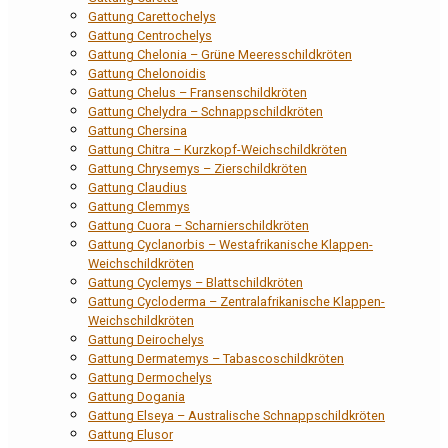
Gattung Carettochelys
Gattung Centrochelys
Gattung Chelonia – Grüne Meeresschildkröten
Gattung Chelonoidis
Gattung Chelus – Fransenschildkröten
Gattung Chelydra – Schnappschildkröten
Gattung Chersina
Gattung Chitra – Kurzkopf-Weichschildkröten
Gattung Chrysemys – Zierschildkröten
Gattung Claudius
Gattung Clemmys
Gattung Cuora – Scharnierschildkröten
Gattung Cyclanorbis – Westafrikanische Klappen-
Weichschildkröten
Gattung Cyclemys – Blattschildkröten
Gattung Cycloderma – Zentralafrikanische Klappen-
Weichschildkröten
Gattung Deirochelys
Gattung Dermatemys – Tabascoschildkröten
Gattung Dermochelys
Gattung Dogania
Gattung Elseya – Australische Schnappschildkröten
Gattung Elusor