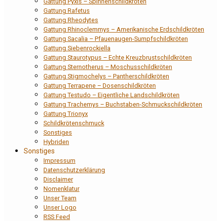
Gattung Pyxis – Spinnenschildkröten
Gattung Rafetus
Gattung Rheodytes
Gattung Rhinoclemmys – Amerikanische Erdschildkröten
Gattung Sacalia – Pfauenaugen-Sumpfschildkröten
Gattung Siebenrockiella
Gattung Staurotypus – Echte Kreuzbrustschildkröten
Gattung Sternotherus – Moschusschildkröten
Gattung Stigmochelys – Pantherschildkröten
Gattung Terrapene – Dosenschildkröten
Gattung Testudo – Eigentliche Landschildkröten
Gattung Trachemys – Buchstaben-Schmuckschildkröten
Gattung Trionyx
Schildkrötenschmuck
Sonstiges
Hybriden
Sonstiges
Impressum
Datenschutzerklärung
Disclaimer
Nomenklatur
Unser Team
Unser Logo
RSS Feed