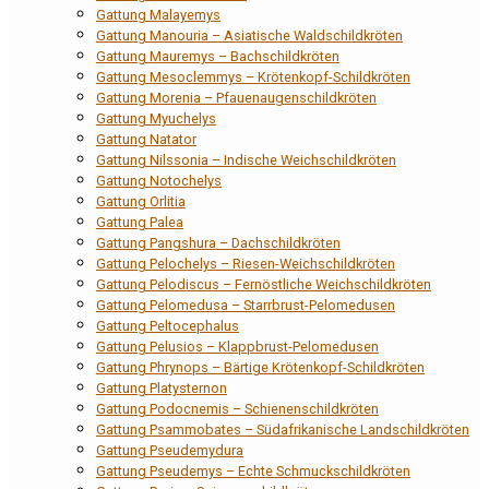
Gattung Malayemys
Gattung Manouria – Asiatische Waldschildkröten
Gattung Mauremys – Bachschildkröten
Gattung Mesoclemmys – Krötenkopf-Schildkröten
Gattung Morenia – Pfauenaugenschildkröten
Gattung Myuchelys
Gattung Natator
Gattung Nilssonia – Indische Weichschildkröten
Gattung Notochelys
Gattung Orlitia
Gattung Palea
Gattung Pangshura – Dachschildkröten
Gattung Pelochelys – Riesen-Weichschildkröten
Gattung Pelodiscus – Fernöstliche Weichschildkröten
Gattung Pelomedusa – Starrbrust-Pelomedusen
Gattung Peltocephalus
Gattung Pelusios – Klappbrust-Pelomedusen
Gattung Phrynops – Bärtige Krötenkopf-Schildkröten
Gattung Platysternon
Gattung Podocnemis – Schienenschildkröten
Gattung Psammobates – Südafrikanische Landschildkröten
Gattung Pseudemydura
Gattung Pseudemys – Echte Schmuckschildkröten