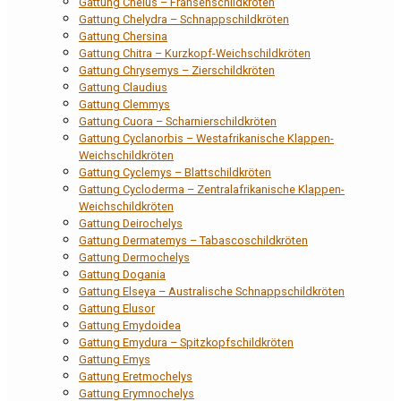
Gattung Chelus – Fransenschildkröten
Gattung Chelydra – Schnappschildkröten
Gattung Chersina
Gattung Chitra – Kurzkopf-Weichschildkröten
Gattung Chrysemys – Zierschildkröten
Gattung Claudius
Gattung Clemmys
Gattung Cuora – Scharnierschildkröten
Gattung Cyclanorbis – Westafrikanische Klappen-
Weichschildkröten
Gattung Cyclemys – Blattschildkröten
Gattung Cycloderma – Zentralafrikanische Klappen-
Weichschildkröten
Gattung Deirochelys
Gattung Dermatemys – Tabascoschildkröten
Gattung Dermochelys
Gattung Dogania
Gattung Elseya – Australische Schnappschildkröten
Gattung Elusor
Gattung Emydoidea
Gattung Emydura – Spitzkopfschildkröten
Gattung Emys
Gattung Eretmochelys
Gattung Erymnochelys