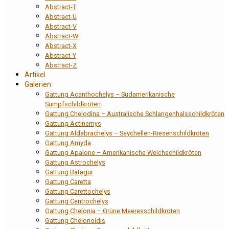
Abstract-T
Abstract-U
Abstract-V
Abstract-W
Abstract-X
Abstract-Y
Abstract-Z
Artikel
Galerien
Gattung Acanthochelys – Südamerikanische
Sumpfschildkröten
Gattung Chelodina – Australische Schlangenhalsschildkröten
Gattung Actinemys
Gattung Aldabrachelys – Seychellen-Riesenschildkröten
Gattung Amyda
Gattung Apalone – Amerikanische Weichschildkröten
Gattung Astrochelys
Gattung Batagur
Gattung Caretta
Gattung Carettochelys
Gattung Centrochelys
Gattung Chelonia – Grüne Meeresschildkröten
Gattung Chelonoidis