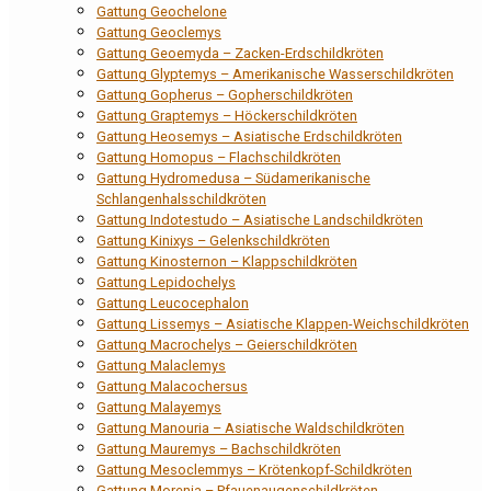
Gattung Geochelone
Gattung Geoclemys
Gattung Geoemyda – Zacken-Erdschildkröten
Gattung Glyptemys – Amerikanische Wasserschildkröten
Gattung Gopherus – Gopherschildkröten
Gattung Graptemys – Höckerschildkröten
Gattung Heosemys – Asiatische Erdschildkröten
Gattung Homopus – Flachschildkröten
Gattung Hydromedusa – Südamerikanische
Schlangenhalsschildkröten
Gattung Indotestudo – Asiatische Landschildkröten
Gattung Kinixys – Gelenkschildkröten
Gattung Kinosternon – Klappschildkröten
Gattung Lepidochelys
Gattung Leucocephalon
Gattung Lissemys – Asiatische Klappen-Weichschildkröten
Gattung Macrochelys – Geierschildkröten
Gattung Malaclemys
Gattung Malacochersus
Gattung Malayemys
Gattung Manouria – Asiatische Waldschildkröten
Gattung Mauremys – Bachschildkröten
Gattung Mesoclemmys – Krötenkopf-Schildkröten
Gattung Morenia – Pfauenaugenschildkröten