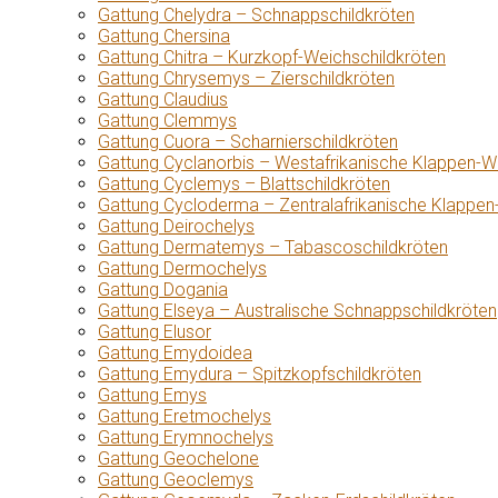
Gattung Chelydra – Schnappschildkröten
Gattung Chersina
Gattung Chitra – Kurzkopf-Weichschildkröten
Gattung Chrysemys – Zierschildkröten
Gattung Claudius
Gattung Clemmys
Gattung Cuora – Scharnierschildkröten
Gattung Cyclanorbis – Westafrikanische Klappen-W
Gattung Cyclemys – Blattschildkröten
Gattung Cycloderma – Zentralafrikanische Klappen
Gattung Deirochelys
Gattung Dermatemys – Tabascoschildkröten
Gattung Dermochelys
Gattung Dogania
Gattung Elseya – Australische Schnappschildkröten
Gattung Elusor
Gattung Emydoidea
Gattung Emydura – Spitzkopfschildkröten
Gattung Emys
Gattung Eretmochelys
Gattung Erymnochelys
Gattung Geochelone
Gattung Geoclemys