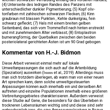
(4) Unterseite des ledrigen Randes des Panzers mit
unterschiedlicher dunkler Pigmentierung; (5) Kopf oliv-
tonfarben mit zahlreichen schwarzen Flecken; (6) Kinn
graubraun mit blassen Punkten , Kehle dunkelgrau, fein
schwarz gefleckt; (7) Hals mit einem breiten gelben
Seitenband, das sich vom Trommelfell nach hinten erstreckt
und mit zunehmendem Alter verblasst; (8) Entoplastron
bumerangförmig, der Querbalken zwischen den beiden
posteriolateral gerichteten Ästen ist um 90 Grad gebogen.
Kommentar von H.-J. Bidmon
Diese Arbeit verweist einmal mehr auf lokale
Umweltanpassungen die sich auch auf die Artenbildung
(Speziation) auswirken (
Inman
et al., 2019). Allerdings muss
man sich trotzdem überlegen, ab wann man von einer neuen
Art sprechen kann, denn solche umweltgesteuerten
Anpassungen können auch innerhalb ein und derselben Art
auftreten und einzelne Populationen innerhalb eines größeren
Verbreitungsgebietes charakterisieren. Außerdem verweist
diese Studie auf Gene, die besonders für das Überleben in
trockneren Lebensräumen wichtig sind und diese sind sehr
wahrscheinlich jene, die eine Anpassungsleistung in Bezug