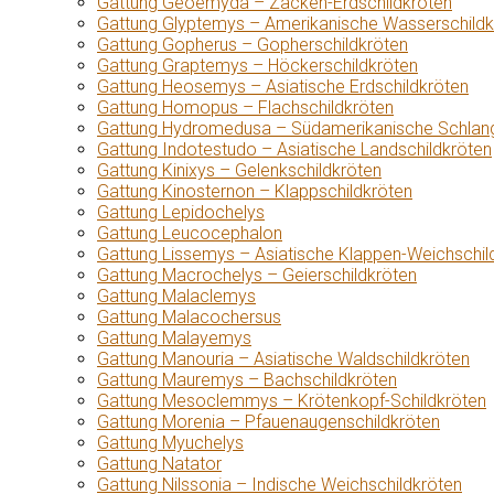
Gattung Geoemyda – Zacken-Erdschildkröten
Gattung Glyptemys – Amerikanische Wasserschildk
Gattung Gopherus – Gopherschildkröten
Gattung Graptemys – Höckerschildkröten
Gattung Heosemys – Asiatische Erdschildkröten
Gattung Homopus – Flachschildkröten
Gattung Hydromedusa – Südamerikanische Schlang
Gattung Indotestudo – Asiatische Landschildkröten
Gattung Kinixys – Gelenkschildkröten
Gattung Kinosternon – Klappschildkröten
Gattung Lepidochelys
Gattung Leucocephalon
Gattung Lissemys – Asiatische Klappen-Weichschil
Gattung Macrochelys – Geierschildkröten
Gattung Malaclemys
Gattung Malacochersus
Gattung Malayemys
Gattung Manouria – Asiatische Waldschildkröten
Gattung Mauremys – Bachschildkröten
Gattung Mesoclemmys – Krötenkopf-Schildkröten
Gattung Morenia – Pfauenaugenschildkröten
Gattung Myuchelys
Gattung Natator
Gattung Nilssonia – Indische Weichschildkröten