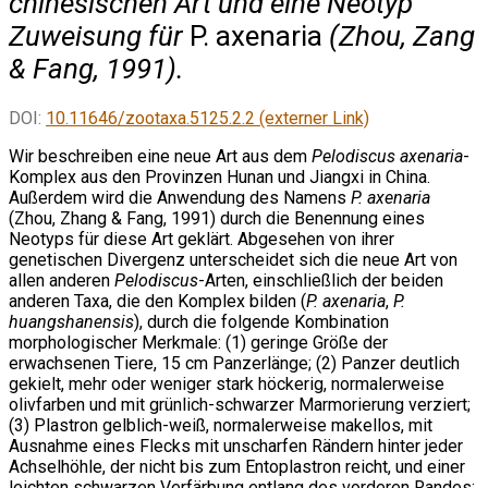
chinesischen Art und eine Neotyp
Zuweisung für
P. axenaria
(Zhou, Zang
& Fang, 1991).
DOI:
10.11646/zootaxa.5125.2.2 (externer Link)
Wir beschreiben eine neue Art aus dem
Pelodiscus axenaria
-
Komplex aus den Provinzen Hunan und Jiangxi in China.
Außerdem wird die Anwendung des Namens
P. axenaria
(Zhou, Zhang & Fang, 1991) durch die Benennung eines
Neotyps für diese Art geklärt. Abgesehen von ihrer
genetischen Divergenz unterscheidet sich die neue Art von
allen anderen
Pelodiscus
-Arten, einschließlich der beiden
anderen Taxa, die den Komplex bilden (
P. axenaria
,
P.
huangshanensis
), durch die folgende Kombination
morphologischer Merkmale: (1) geringe Größe der
erwachsenen Tiere, 15 cm Panzerlänge; (2) Panzer deutlich
gekielt, mehr oder weniger stark höckerig, normalerweise
olivfarben und mit grünlich-schwarzer Marmorierung verziert;
(3) Plastron gelblich-weiß, normalerweise makellos, mit
Ausnahme eines Flecks mit unscharfen Rändern hinter jeder
Achselhöhle, der nicht bis zum Entoplastron reicht, und einer
leichten schwarzen Verfärbung entlang des vorderen Randes;