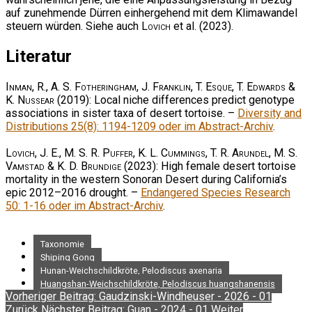
auf zunehmende Dürren einhergehend mit dem Klimawandel
steuern würden. Siehe auch
Lovich
et al. (2023).
Literatur
Inman, R., A. S. Fotheringham, J. Franklin, T. Esque, T. Edwards &
K. Nussear
(2019): Local niche differences predict genotype
associations in sister taxa of desert tortoise. –
Diversity and
Distributions 25(8): 1194-1209 oder im Abstract-Archiv
.
Lovich, J. E., M. S. R. Puffer, K. L. Cummings, T. R. Arundel, M. S.
Vamstad & K. D. Brundige
(2023): High female desert tortoise
mortality in the western Sonoran Desert during California’s
epic 2012–2016 drought. –
Endangered Species Research
50: 1-16 oder im Abstract-Archiv
.
Taxonomie
Shiping Gong
Hunan-Weichschildkröte, Pelodiscus axenaria
Huangshan-Weichschildkröte, Pelodiscus huangshanensis
Vorheriger Beitrag: Gaudzinski-Windheuser - 2026 - 01
Zurück
Nächster Beitrag: Guan - 2024 - 01
Weiter