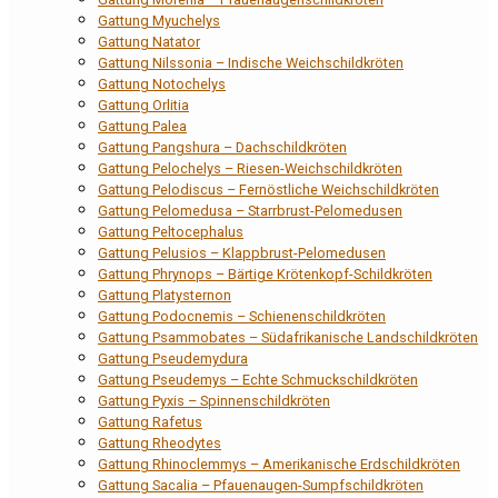
Gattung Myuchelys
Gattung Natator
Gattung Nilssonia – Indische Weichschildkröten
Gattung Notochelys
Gattung Orlitia
Gattung Palea
Gattung Pangshura – Dachschildkröten
Gattung Pelochelys – Riesen-Weichschildkröten
Gattung Pelodiscus – Fernöstliche Weichschildkröten
Gattung Pelomedusa – Starrbrust-Pelomedusen
Gattung Peltocephalus
Gattung Pelusios – Klappbrust-Pelomedusen
Gattung Phrynops – Bärtige Krötenkopf-Schildkröten
Gattung Platysternon
Gattung Podocnemis – Schienenschildkröten
Gattung Psammobates – Südafrikanische Landschildkröten
Gattung Pseudemydura
Gattung Pseudemys – Echte Schmuckschildkröten
Gattung Pyxis – Spinnenschildkröten
Gattung Rafetus
Gattung Rheodytes
Gattung Rhinoclemmys – Amerikanische Erdschildkröten
Gattung Sacalia – Pfauenaugen-Sumpfschildkröten