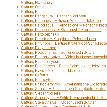
Gattung Notochelys
Gattung Orlitia
Gattung Palea
Gattung Pangshura – Dachschildkröten
Gattung Pelochelys – Riesen-Weichschildkröten
Gattung Pelodiscus – Fernöstliche Weichschildkröt
Gattung Pelomedusa – Starrbrust-Pelomedusen
Gattung Peltocephalus
Gattung Pelusios – Klappbrust-Pelomedusen
Gattung Phrynops – Bärtige Krötenkopf-Schildkröt
Gattung Platysternon
Gattung Podocnemis – Schienenschildkröten
Gattung Psammobates – Südafrikanische Landschi
Gattung Pseudemydura
Gattung Pseudemys – Echte Schmuckschildkröten
Gattung Pyxis – Spinnenschildkröten
Gattung Rafetus
Gattung Rheodytes
Gattung Rhinoclemmys – Amerikanische Erdschildk
Gattung Sacalia – Pfauenaugen-Sumpfschildkröten
Gattung Siebenrockiella
Gattung Staurotypus – Echte Kreuzbrustschildkröte
Gattung Sternotherus – Moschusschildkröten
Gattung Stigmochelys – Pantherschildkröten