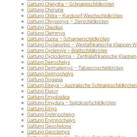
Gattung Chelydra – Schnappschildkröten
Gattung Chersina
Gattung Chitra – Kurzkopf-Weichschildkröten
Gattung Chrysemys – Zierschildkröten
Gattung Claudius
Gattung Clemmys
Gattung Cuora – Scharnierschildkröten
Gattung Cyclanorbis – Westafrikanische Klappen-W
Gattung Cyclemys – Blattschildkröten
Gattung Cycloderma – Zentralafrikanische Klappen
Gattung Deirochelys
Gattung Dermatemys – Tabascoschildkröten
Gattung Dermochelys
Gattung Dogania
Gattung Elseya – Australische Schnappschildkröten
Gattung Elusor
Gattung Emydoidea
Gattung Emydura – Spitzkopfschildkröten
Gattung Emys
Gattung Eretmochelys
Gattung Erymnochelys
Gattung Geochelone
Gattung Geoclemys