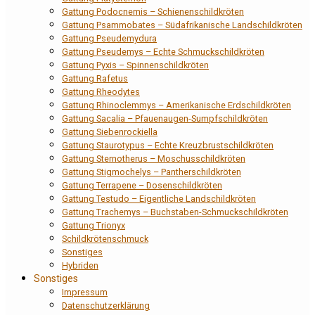
Gattung Podocnemis – Schienenschildkröten
Gattung Psammobates – Südafrikanische Landschildkröten
Gattung Pseudemydura
Gattung Pseudemys – Echte Schmuckschildkröten
Gattung Pyxis – Spinnenschildkröten
Gattung Rafetus
Gattung Rheodytes
Gattung Rhinoclemmys – Amerikanische Erdschildkröten
Gattung Sacalia – Pfauenaugen-Sumpfschildkröten
Gattung Siebenrockiella
Gattung Staurotypus – Echte Kreuzbrustschildkröten
Gattung Sternotherus – Moschusschildkröten
Gattung Stigmochelys – Pantherschildkröten
Gattung Terrapene – Dosenschildkröten
Gattung Testudo – Eigentliche Landschildkröten
Gattung Trachemys – Buchstaben-Schmuckschildkröten
Gattung Trionyx
Schildkrötenschmuck
Sonstiges
Hybriden
Sonstiges
Impressum
Datenschutzerklärung