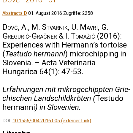
Abstracts D
01. August 2016
Zugriffe: 2258
Dovč, A., M. Stvarnik, U. Mavri, G.
Gregurić-Gračner & I. Tomažić
(2016):
Experiences with Hermann’s tortoise
(
Testudo hermanni
) microchipping in
Slovenia. – Acta Veterinaria
Hungarica 64(1): 47-53.
Erfahrungen mit mikrogechippten Grie­
chi­schen Landschildkröten (
Testudo
hermanni
) in Slovenien.
DOI:
10.1556/004.2016.005 (externer Link)