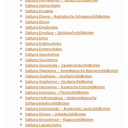
Gattung Dermatemys – Tabascoschildkröten
Gattung Dermochelys
Gattung Dogania
Gattung Elseya – Australische Schnappschildkröten
Gattung Elusor
Gattung Emydoidea
Gattung Emydura – Spitzkopfschildkröten
Gattung Emys
Gattung Eretmochelys
Gattung Erymnochelys
Gattung Geochelone
Gattung Geoclemys
Gattung Geoemyda – Zacken-Erdschildkröten
Gattung Glyptemys – Amerikanische Wasserschildkröten
Gattung Gopherus – Gopherschildkröten
Gattung Graptemys – Höckerschildkröten
Gattung Heosemys – Asiatische Erdschildkröten
Gattung Homopus – Flachschildkröten
Gattung Hydromedusa – Südamerikanische
Schlangenhalsschildkröten
Gattung Indotestudo – Asiatische Landschildkröten
Gattung Kinixys – Gelenkschildkröten
Gattung Kinosternon – Klappschildkröten
Gattung Lepidochelys