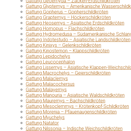
Gattung Geoemyda – Zacken-Erdschildkröten
Gattung Glyptemys – Amerikanische Wasserschildk
Gattung Gopherus – Gopherschildkröten
Gattung Graptemys – Höckerschildkröten
Gattung Heosemys – Asiatische Erdschildkröten
Gattung Homopus – Flachschildkröten
Gattung Hydromedusa – Südamerikanische Schlang
Gattung Indotestudo – Asiatische Landschildkröten
Gattung Kinixys – Gelenkschildkröten
Gattung Kinosternon – Klappschildkröten
Gattung Lepidochelys
Gattung Leucocephalon
Gattung Lissemys – Asiatische Klappen-Weichschil
Gattung Macrochelys – Geierschildkröten
Gattung Malaclemys
Gattung Malacochersus
Gattung Malayemys
Gattung Manouria – Asiatische Waldschildkröten
Gattung Mauremys – Bachschildkröten
Gattung Mesoclemmys – Krötenkopf-Schildkröten
Gattung Morenia – Pfauenaugenschildkröten
Gattung Myuchelys
Gattung Natator
Gattung Nilssonia – Indische Weichschildkröten