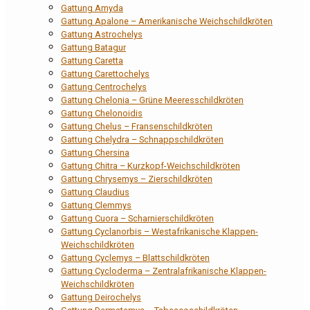
Gattung Amyda
Gattung Apalone – Amerikanische Weichschildkröten
Gattung Astrochelys
Gattung Batagur
Gattung Caretta
Gattung Carettochelys
Gattung Centrochelys
Gattung Chelonia – Grüne Meeresschildkröten
Gattung Chelonoidis
Gattung Chelus – Fransenschildkröten
Gattung Chelydra – Schnappschildkröten
Gattung Chersina
Gattung Chitra – Kurzkopf-Weichschildkröten
Gattung Chrysemys – Zierschildkröten
Gattung Claudius
Gattung Clemmys
Gattung Cuora – Scharnierschildkröten
Gattung Cyclanorbis – Westafrikanische Klappen-
Weichschildkröten
Gattung Cyclemys – Blattschildkröten
Gattung Cycloderma – Zentralafrikanische Klappen-
Weichschildkröten
Gattung Deirochelys