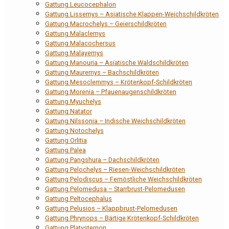
Gattung Leucocephalon
Gattung Lissemys – Asiatische Klappen-Weichschildkröten
Gattung Macrochelys – Geierschildkröten
Gattung Malaclemys
Gattung Malacochersus
Gattung Malayemys
Gattung Manouria – Asiatische Waldschildkröten
Gattung Mauremys – Bachschildkröten
Gattung Mesoclemmys – Krötenkopf-Schildkröten
Gattung Morenia – Pfauenaugenschildkröten
Gattung Myuchelys
Gattung Natator
Gattung Nilssonia – Indische Weichschildkröten
Gattung Notochelys
Gattung Orlitia
Gattung Palea
Gattung Pangshura – Dachschildkröten
Gattung Pelochelys – Riesen-Weichschildkröten
Gattung Pelodiscus – Fernöstliche Weichschildkröten
Gattung Pelomedusa – Starrbrust-Pelomedusen
Gattung Peltocephalus
Gattung Pelusios – Klappbrust-Pelomedusen
Gattung Phrynops – Bärtige Krötenkopf-Schildkröten
Gattung Platysternon