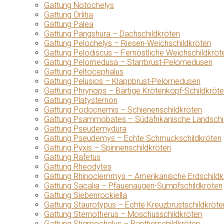
Gattung Notochelys
Gattung Orlitia
Gattung Palea
Gattung Pangshura – Dachschildkröten
Gattung Pelochelys – Riesen-Weichschildkröten
Gattung Pelodiscus – Fernöstliche Weichschildkröt
Gattung Pelomedusa – Starrbrust-Pelomedusen
Gattung Peltocephalus
Gattung Pelusios – Klappbrust-Pelomedusen
Gattung Phrynops – Bärtige Krötenkopf-Schildkröt
Gattung Platysternon
Gattung Podocnemis – Schienenschildkröten
Gattung Psammobates – Südafrikanische Landschi
Gattung Pseudemydura
Gattung Pseudemys – Echte Schmuckschildkröten
Gattung Pyxis – Spinnenschildkröten
Gattung Rafetus
Gattung Rheodytes
Gattung Rhinoclemmys – Amerikanische Erdschildk
Gattung Sacalia – Pfauenaugen-Sumpfschildkröten
Gattung Siebenrockiella
Gattung Staurotypus – Echte Kreuzbrustschildkröte
Gattung Sternotherus – Moschusschildkröten
Gattung Stigmochelys – Pantherschildkröten