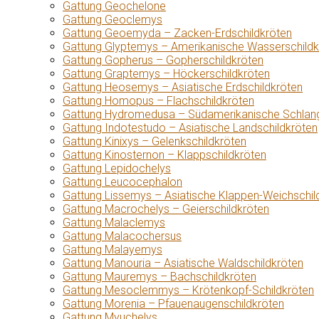
Gattung Geochelone
Gattung Geoclemys
Gattung Geoemyda – Zacken-Erdschildkröten
Gattung Glyptemys – Amerikanische Wasserschildk
Gattung Gopherus – Gopherschildkröten
Gattung Graptemys – Höckerschildkröten
Gattung Heosemys – Asiatische Erdschildkröten
Gattung Homopus – Flachschildkröten
Gattung Hydromedusa – Südamerikanische Schlang
Gattung Indotestudo – Asiatische Landschildkröten
Gattung Kinixys – Gelenkschildkröten
Gattung Kinosternon – Klappschildkröten
Gattung Lepidochelys
Gattung Leucocephalon
Gattung Lissemys – Asiatische Klappen-Weichschil
Gattung Macrochelys – Geierschildkröten
Gattung Malaclemys
Gattung Malacochersus
Gattung Malayemys
Gattung Manouria – Asiatische Waldschildkröten
Gattung Mauremys – Bachschildkröten
Gattung Mesoclemmys – Krötenkopf-Schildkröten
Gattung Morenia – Pfauenaugenschildkröten
Gattung Myuchelys