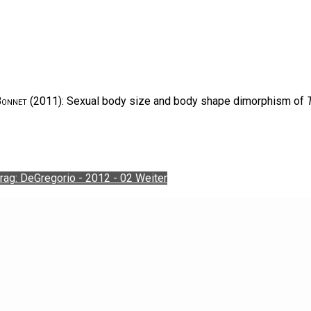
 Bonnet
(2011): Sexual body size and body shape dimorphism of
rag: DeGregorio - 2012 - 02
Weiter