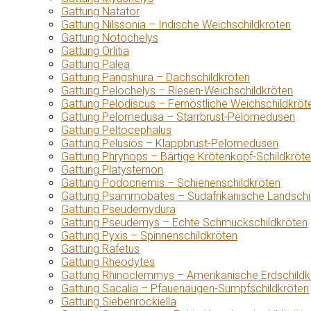
Gattung Natator
Gattung Nilssonia – Indische Weichschildkröten
Gattung Notochelys
Gattung Orlitia
Gattung Palea
Gattung Pangshura – Dachschildkröten
Gattung Pelochelys – Riesen-Weichschildkröten
Gattung Pelodiscus – Fernöstliche Weichschildkröt
Gattung Pelomedusa – Starrbrust-Pelomedusen
Gattung Peltocephalus
Gattung Pelusios – Klappbrust-Pelomedusen
Gattung Phrynops – Bärtige Krötenkopf-Schildkröt
Gattung Platysternon
Gattung Podocnemis – Schienenschildkröten
Gattung Psammobates – Südafrikanische Landschi
Gattung Pseudemydura
Gattung Pseudemys – Echte Schmuckschildkröten
Gattung Pyxis – Spinnenschildkröten
Gattung Rafetus
Gattung Rheodytes
Gattung Rhinoclemmys – Amerikanische Erdschildk
Gattung Sacalia – Pfauenaugen-Sumpfschildkröten
Gattung Siebenrockiella