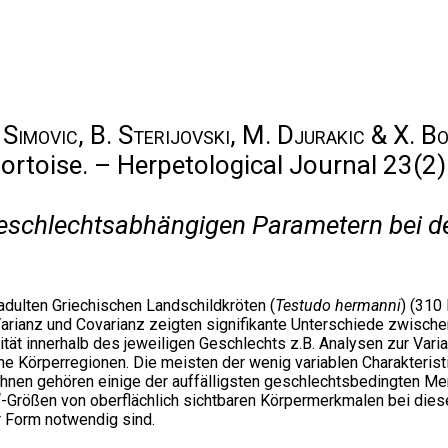
. Simovic, B. Sterijovski, M. Djurakic & X. B
tortoise. – Herpetological Journal 23(2)
 geschlechtsabhängigen Parametern bei d
adulten Griechischen Landschildkröten (
Testudo hermanni
) (310
 Varianz und Covarianz zeigten signifikante Unterschiede zwisc
ität innerhalb des jeweiligen Geschlechts z.B. Analysen zur Var
che Körperregionen. Die meisten der wenig variablen Charakteri
hnen gehören einige der auffälligsten geschlechtsbedingten Me
-Größen von oberflächlich sichtbaren Körpermerkmalen bei diese
r Form notwendig sind.