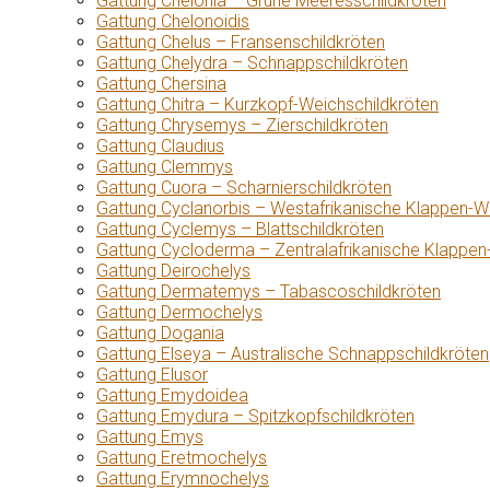
Gattung Chelonia – Grüne Meeresschildkröten
Gattung Chelonoidis
Gattung Chelus – Fransenschildkröten
Gattung Chelydra – Schnappschildkröten
Gattung Chersina
Gattung Chitra – Kurzkopf-Weichschildkröten
Gattung Chrysemys – Zierschildkröten
Gattung Claudius
Gattung Clemmys
Gattung Cuora – Scharnierschildkröten
Gattung Cyclanorbis – Westafrikanische Klappen-W
Gattung Cyclemys – Blattschildkröten
Gattung Cycloderma – Zentralafrikanische Klappen
Gattung Deirochelys
Gattung Dermatemys – Tabascoschildkröten
Gattung Dermochelys
Gattung Dogania
Gattung Elseya – Australische Schnappschildkröten
Gattung Elusor
Gattung Emydoidea
Gattung Emydura – Spitzkopfschildkröten
Gattung Emys
Gattung Eretmochelys
Gattung Erymnochelys