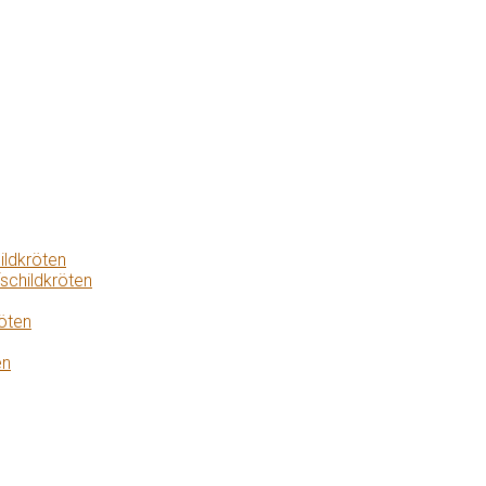
ildkröten
schildkröten
öten
en