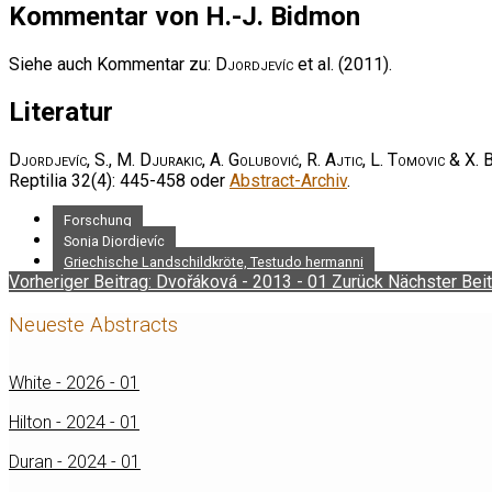
Kommentar von H.-J. Bidmon
Siehe auch Kommentar zu:
Djordjevíc
et al. (2011).
Literatur
Djordjevíc, S., M. Djurakic, A. Golubović, R. Ajtic, L. Tomovic & X.
Reptilia 32(4): 445-458 oder
Abstract-Archiv
.
Forschung
Sonja Djordjevíc
Griechische Landschildkröte, Testudo hermanni
Vorheriger Beitrag: Dvořáková - 2013 - 01
Zurück
Nächster Beit
Neueste Abstracts
White - 2026 - 01
Hilton - 2024 - 01
Duran - 2024 - 01