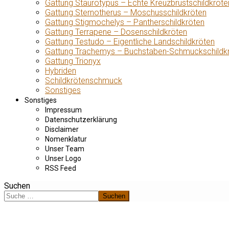
Gattung Staurotypus – Echte Kreuzbrustschildkröte
Gattung Sternotherus – Moschusschildkröten
Gattung Stigmochelys – Pantherschildkröten
Gattung Terrapene – Dosenschildkröten
Gattung Testudo – Eigentliche Landschildkröten
Gattung Trachemys – Buchstaben-Schmuckschildk
Gattung Trionyx
Hybriden
Schildkrötenschmuck
Sonstiges
Sonstiges
Impressum
Datenschutzerklärung
Disclaimer
Nomenklatur
Unser Team
Unser Logo
RSS Feed
Suchen
Suchen