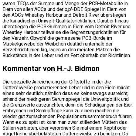
waren. TEQs der Summe und Menge der PCB-Metabolite in
Eiern von allen AOCs und der p,p'-DDE Spiegel in Eiern von
den AOCs Wheatley Harbour und Detroit River überstiegen
die kanadischen Umwelt-Qualitätsrichtlinien. Darüber hinaus
überstiegen die PCB-Summen in Eiern vom Detroit River und
Wheatley Harbour teilweise die Begrenzungsrichtlinien für
den Verzehr. Obwohl die gemessene PCB-Bürde im
Muskelgewebe der Weibchen deutlich unterhalb der
Verzehrrichtlinien lag, lagen an den meisten Plätzen die
Rückstände in der Leber und im Fett oberhalb der Richtlinien.
Kommentar von H.-J. Bidmon
Die spezielle Anreicherung der Giftstoffe in der die
Dottereiweiße produzierenden Leber und in den Eiern macht
eines sehr deutlich; nämlich dass es keineswegs ausreicht,
anhand der niedrigeren Serumspiegel die Umweltpolitik und
die Grenzwerte auszurichten, denn die Schädigungen der Eier,
Embryonen und Schlüpflinge kann zu einem raschen nie
wieder gut zumachenden Populationszusammenbruch führen.
Wenn es zu spät ist, kann man zwar stillenden Müttern das
Stillen verbieten, aber verordnen Sie mal einem Reptil oder
Vogel keine überbelasteten Dottereiweiße zu benutzen. Da