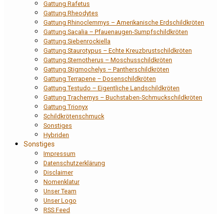
Gattung Rafetus
Gattung Rheodytes
Gattung Rhinoclemmys – Amerikanische Erdschildkröten
Gattung Sacalia – Pfauenaugen-Sumpfschildkröten
Gattung Siebenrockiella
Gattung Staurotypus – Echte Kreuzbrustschildkröten
Gattung Sternotherus – Moschusschildkröten
Gattung Stigmochelys – Pantherschildkröten
Gattung Terrapene – Dosenschildkröten
Gattung Testudo – Eigentliche Landschildkröten
Gattung Trachemys – Buchstaben-Schmuckschildkröten
Gattung Trionyx
Schildkrötenschmuck
Sonstiges
Hybriden
Sonstiges
Impressum
Datenschutzerklärung
Disclaimer
Nomenklatur
Unser Team
Unser Logo
RSS Feed