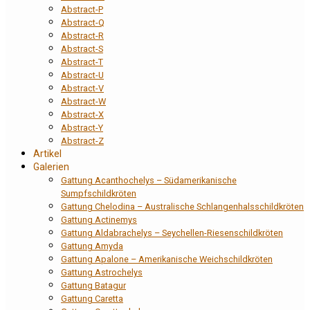
Abstract-P
Abstract-Q
Abstract-R
Abstract-S
Abstract-T
Abstract-U
Abstract-V
Abstract-W
Abstract-X
Abstract-Y
Abstract-Z
Artikel
Galerien
Gattung Acanthochelys – Südamerikanische
Sumpfschildkröten
Gattung Chelodina – Australische Schlangenhalsschildkröten
Gattung Actinemys
Gattung Aldabrachelys – Seychellen-Riesenschildkröten
Gattung Amyda
Gattung Apalone – Amerikanische Weichschildkröten
Gattung Astrochelys
Gattung Batagur
Gattung Caretta