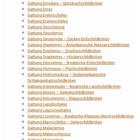
Gattung Emydura – Spitzkopfschildkröten
Gattung Emys
Gattung Eretmochelys
Gattung Erymnochelys
Gattung Geochelone
Gattung Geoclemys
Gattung Geoemyda – Zacken-Erdschildkröten
Gattung Glyptemys – Amerikanische Wasserschildkröten
Gattung Gopherus – Gopherschildkröten
Gattung Graptemys – Höckerschildkröten
Gattung Heosemys – Asiatische Erdschildkröten
Gattung Homopus – Flachschildkröten
Gattung Hydromedusa – Südamerikanische
Schlangenhalsschildkröten
Gattung Indotestudo – Asiatische Landschildkröten
Gattung Kinixys – Gelenkschildkröten
Gattung Kinosternon – Klappschildkröten
Gattung Lepidochelys
Gattung Leucocephalon
Gattung Lissemys – Asiatische Klappen-Weichschildkröten
Gattung Macrochelys – Geierschildkröten
Gattung Malaclemys
Gattung Malacochersus
Gattung Malayemys