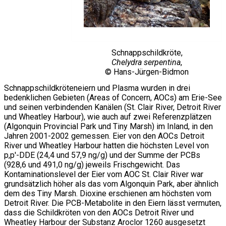
Schnappschildkröte,
Chelydra serpentina
,
© Hans-Jürgen-Bidmon
Schnappschildkröteneiern und Plasma wurden in drei
bedenklichen Gebieten (Areas of Concern, AOCs) am Erie-See
und seinen verbindenden Kanälen (St. Clair River, Detroit River
und Wheatley Harbour), wie auch auf zwei Referenzplätzen
(Algonquin Provincial Park und Tiny Marsh) im Inland, in den
Jahren 2001-2002 gemessen. Eier von den AOCs Detroit
River und Wheatley Harbour hatten die höchsten Level von
p,p'-DDE (24,4 und 57,9 ng/g) und der Summe der PCBs
(928,6 und 491,0 ng/g) jeweils Frischgewicht. Das
Kontaminationslevel der Eier vom AOC St. Clair River war
grundsätzlich höher als das vom Algonquin Park, aber ähnlich
dem des Tiny Marsh. Dioxine erschienen am höchsten vom
Detroit River. Die PCB-Metabolite in den Eiern lässt vermuten,
dass die Schildkröten von den AOCs Detroit River und
Wheatley Harbour der Substanz Aroclor 1260 ausgesetzt