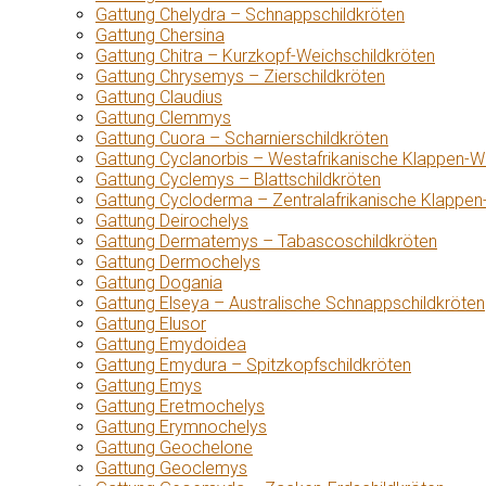
Gattung Chelydra – Schnappschildkröten
Gattung Chersina
Gattung Chitra – Kurzkopf-Weichschildkröten
Gattung Chrysemys – Zierschildkröten
Gattung Claudius
Gattung Clemmys
Gattung Cuora – Scharnierschildkröten
Gattung Cyclanorbis – Westafrikanische Klappen-W
Gattung Cyclemys – Blattschildkröten
Gattung Cycloderma – Zentralafrikanische Klappen
Gattung Deirochelys
Gattung Dermatemys – Tabascoschildkröten
Gattung Dermochelys
Gattung Dogania
Gattung Elseya – Australische Schnappschildkröten
Gattung Elusor
Gattung Emydoidea
Gattung Emydura – Spitzkopfschildkröten
Gattung Emys
Gattung Eretmochelys
Gattung Erymnochelys
Gattung Geochelone
Gattung Geoclemys