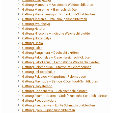
Gattung Manouria – Asiatische Waldschildkröten
Gattung Mauremys – Bachschildkröten
Gattung Mesoclemmys – Krötenkopf-Schildkröten
Gattung Morenia – Pfauenaugenschildkröten
Gattung Myuchelys
Gattung Natator
Gattung Nilssonia – Indische Weichschildkröten
Gattung Notochelys
Gattung Orlitia
Gattung Palea
Gattung Pangshura – Dachschildkröten
Gattung Pelochelys – Riesen-Weichschildkröten
Gattung Pelodiscus – Fernöstliche Weichschildkröten
Gattung Pelomedusa – Starrbrust-Pelomedusen
Gattung Peltocephalus
Gattung Pelusios – Klappbrust-Pelomedusen
Gattung Phrynops – Bärtige Krötenkopf-Schildkröten
Gattung Platysternon
Gattung Podocnemis – Schienenschildkröten
Gattung Psammobates – Südafrikanische Landschildkröten
Gattung Pseudemydura
Gattung Pseudemys – Echte Schmuckschildkröten
Gattung Pyxis – Spinnenschildkröten