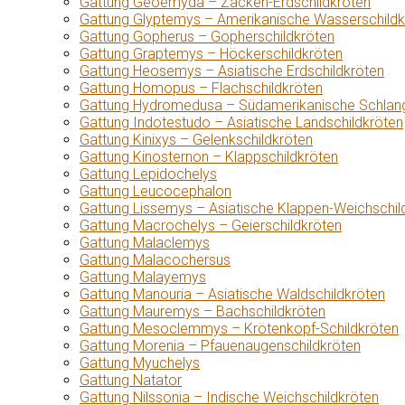
Gattung Geoemyda – Zacken-Erdschildkröten
Gattung Glyptemys – Amerikanische Wasserschildk
Gattung Gopherus – Gopherschildkröten
Gattung Graptemys – Höckerschildkröten
Gattung Heosemys – Asiatische Erdschildkröten
Gattung Homopus – Flachschildkröten
Gattung Hydromedusa – Südamerikanische Schlang
Gattung Indotestudo – Asiatische Landschildkröten
Gattung Kinixys – Gelenkschildkröten
Gattung Kinosternon – Klappschildkröten
Gattung Lepidochelys
Gattung Leucocephalon
Gattung Lissemys – Asiatische Klappen-Weichschil
Gattung Macrochelys – Geierschildkröten
Gattung Malaclemys
Gattung Malacochersus
Gattung Malayemys
Gattung Manouria – Asiatische Waldschildkröten
Gattung Mauremys – Bachschildkröten
Gattung Mesoclemmys – Krötenkopf-Schildkröten
Gattung Morenia – Pfauenaugenschildkröten
Gattung Myuchelys
Gattung Natator
Gattung Nilssonia – Indische Weichschildkröten