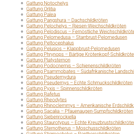
Gattung Notochelys
Gattung Orlitia
Gattung Palea
Gattung Pangshura – Dachschildkröten
Gattung Pelochelys – Riesen-Weichschildkröten
Gattung Pelodiscus – Fernöstliche Weichschildkröt
Gattung Pelomedusa – Starrbrust-Pelomedusen
Gattung Peltocephalus
Gattung Pelusios – Klappbrust-Pelomedusen
Gattung Phrynops – Bärtige Krötenkopf-Schildkröt
Gattung Platysternon
Gattung Podocnemis – Schienenschildkröten
Gattung Psammobates – Südafrikanische Landschi
Gattung Pseudemydura
Gattung Pseudemys – Echte Schmuckschildkröten
Gattung Pyxis – Spinnenschildkröten
Gattung Rafetus
Gattung Rheodytes
Gattung Rhinoclemmys – Amerikanische Erdschildk
Gattung Sacalia – Pfauenaugen-Sumpfschildkröten
Gattung Siebenrockiella
Gattung Staurotypus – Echte Kreuzbrustschildkröte
Gattung Sternotherus – Moschusschildkröten
Gattung Stigmochelys – Pantherschildkröten