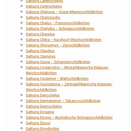
Gattung Carettochelys
Gattung Centrochelys
Gattung Chelonia – Grüne Meeresschildkröten
Gattung Chelonoidis
Gattung Chelus – Fransenschildkröten
Gattung Chelydra – Schnappschildkröten
Gattung Chersina
Gattung Chitra – Kurzkopf-Weichschildkröten
Gattung Chrysemys – Zierschildkröten
Gattung Claudius
Gattung Clemmys
Gattung Cuora – Scharnierschildkröten
Gattung Cyclanorbis – Westafrikanische Klappen-
Weichschildkröten
Gattung Cyclemys – Blattschildkröten
Gattung Cycloderma – Zentralafrikanische Klappen-
Weichschildkröten
Gattung Deirochelys
Gattung Dermatemys – Tabascoschildkröten
Gattung Dermochelys
Gattung Dogania
Gattung Elseya – Australische Schnappschildkröten
Gattung Elusor
Gattung Emydoidea