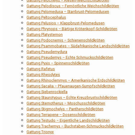
Gattung Pelochelys – Riesen-Weichschildkröten
Gattung Pelodiscus – Fernöstliche Weichschildkröten
Gattung Pelomedusa – Starrbrust-Pelomedusen
Gattung Peltocephalus
Gattung Pelusios – Klappbrust-Pelomedusen
Gattung Phrynops – Bärtige Krötenkopf-Schildkröten
Gattung Platysternon
Gattung Podocnemis – Schienenschildkröten
Gattung Psammobates – Südafrikanische Landschildkröten
Gattung Pseudemydura
Gattung Pseudemys – Echte Schmuckschildkröten
Gattung Pyxis – Spinnenschildkröten
Gattung Rafetus
Gattung Rheodytes
Gattung Rhinoclemmys – Amerikanische Erdschildkröten
Gattung Sacalia – Pfauenaugen-Sumpfschildkröten
Gattung Siebenrockiella
Gattung Staurotypus – Echte Kreuzbrustschildkröten
Gattung Sternotherus – Moschusschildkröten
Gattung Stigmochelys – Pantherschildkröten
Gattung Terrapene – Dosenschildkröten
Gattung Testudo – Eigentliche Landschildkröten
Gattung Trachemys – Buchstaben-Schmuckschildkröten
Gattung Trionyx