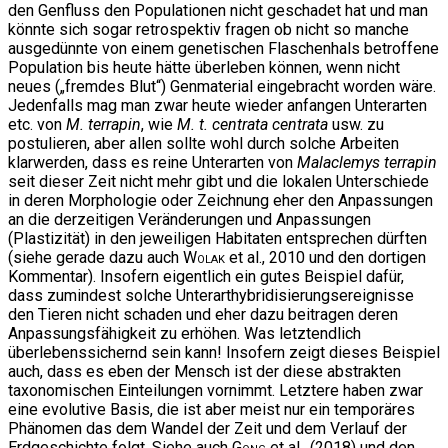
den Genfluss den Populationen nicht geschadet hat und man
könnte sich sogar retrospektiv fragen ob nicht so manche
ausgedünnte von einem genetischen Flaschenhals betroffene
Population bis heute hätte überleben können, wenn nicht
neues („fremdes Blut“) Genmaterial eingebracht worden wäre.
Jedenfalls mag man zwar heute wieder anfangen Unterarten
etc. von
M. terrapin
, wie
M. t. centrata centrata
usw. zu
postulieren, aber allen sollte wohl durch solche Arbeiten
klarwerden, dass es reine Unterarten von
Malaclemys terrapin
seit dieser Zeit nicht mehr gibt und die lokalen Unterschiede
in deren Morphologie oder Zeichnung eher den Anpassungen
an die derzeitigen Veränderungen und Anpassungen
(Plastizität) in den jeweiligen Habitaten entsprechen dürften
(siehe gerade dazu auch
Wolak
et al., 2010 und den dortigen
Kommentar). Insofern eigentlich ein gutes Beispiel dafür,
dass zumindest solche Unterarthybridisierungsereignisse
den Tieren nicht schaden und eher dazu beitragen deren
Anpassungsfähigkeit zu erhöhen. Was letztendlich
überlebenssichernd sein kann! Insofern zeigt dieses Beispiel
auch, dass es eben der Mensch ist der diese abstrakten
taxonomischen Einteilungen vornimmt. Letztere haben zwar
eine evolutive Basis, die ist aber meist nur ein temporäres
Phänomen das dem Wandel der Zeit und dem Verlauf der
Erdgeschichte folgt. Siehe auch
Gong
et al., (2018) und den