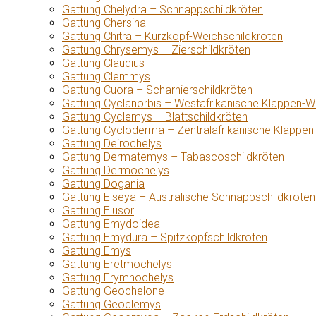
Gattung Chelydra – Schnappschildkröten
Gattung Chersina
Gattung Chitra – Kurzkopf-Weichschildkröten
Gattung Chrysemys – Zierschildkröten
Gattung Claudius
Gattung Clemmys
Gattung Cuora – Scharnierschildkröten
Gattung Cyclanorbis – Westafrikanische Klappen-W
Gattung Cyclemys – Blattschildkröten
Gattung Cycloderma – Zentralafrikanische Klappen
Gattung Deirochelys
Gattung Dermatemys – Tabascoschildkröten
Gattung Dermochelys
Gattung Dogania
Gattung Elseya – Australische Schnappschildkröten
Gattung Elusor
Gattung Emydoidea
Gattung Emydura – Spitzkopfschildkröten
Gattung Emys
Gattung Eretmochelys
Gattung Erymnochelys
Gattung Geochelone
Gattung Geoclemys