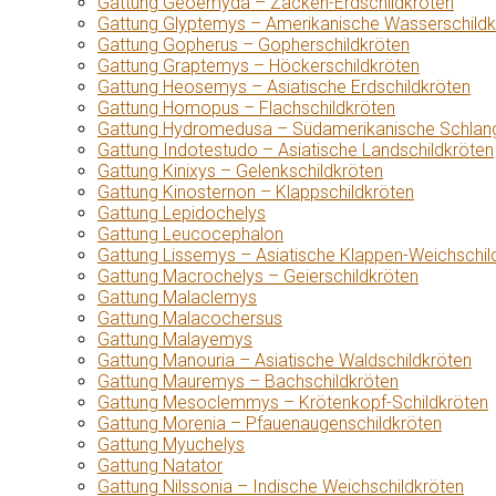
Gattung Geoemyda – Zacken-Erdschildkröten
Gattung Glyptemys – Amerikanische Wasserschildk
Gattung Gopherus – Gopherschildkröten
Gattung Graptemys – Höckerschildkröten
Gattung Heosemys – Asiatische Erdschildkröten
Gattung Homopus – Flachschildkröten
Gattung Hydromedusa – Südamerikanische Schlang
Gattung Indotestudo – Asiatische Landschildkröten
Gattung Kinixys – Gelenkschildkröten
Gattung Kinosternon – Klappschildkröten
Gattung Lepidochelys
Gattung Leucocephalon
Gattung Lissemys – Asiatische Klappen-Weichschil
Gattung Macrochelys – Geierschildkröten
Gattung Malaclemys
Gattung Malacochersus
Gattung Malayemys
Gattung Manouria – Asiatische Waldschildkröten
Gattung Mauremys – Bachschildkröten
Gattung Mesoclemmys – Krötenkopf-Schildkröten
Gattung Morenia – Pfauenaugenschildkröten
Gattung Myuchelys
Gattung Natator
Gattung Nilssonia – Indische Weichschildkröten