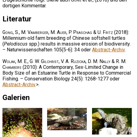
dortigen Kommentar.
Literatur
Gong, S., M. Vamberger, M. Auer, P. Praschag & U. Fritz
(2018):
Millennium-old farm breeding of Chinese softshell turtles
(
Pelodiscus
spp.) results in massive erosion of biodiversity.
– Naturwissenschaften 105(5-6): 34 oder
Abstract-Archiv
.
Wolak, M. E., G. W. Gilchrist, V. A. Ruzicka, D. M. Nally & R. M.
Chambers
(2010): A Contemporary, Sex-Limited Change in
Body Size of an Estuarine Turtle in Response to Commercial
Fishing. – Conservation Biology 24(5): 1268-1277 oder
Abstract-Archiv
.>.
Galerien