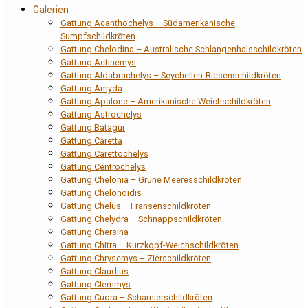
Galerien
Gattung Acanthochelys – Südamerikanische
Sumpfschildkröten
Gattung Chelodina – Australische Schlangenhalsschildkröten
Gattung Actinemys
Gattung Aldabrachelys – Seychellen-Riesenschildkröten
Gattung Amyda
Gattung Apalone – Amerikanische Weichschildkröten
Gattung Astrochelys
Gattung Batagur
Gattung Caretta
Gattung Carettochelys
Gattung Centrochelys
Gattung Chelonia – Grüne Meeresschildkröten
Gattung Chelonoidis
Gattung Chelus – Fransenschildkröten
Gattung Chelydra – Schnappschildkröten
Gattung Chersina
Gattung Chitra – Kurzkopf-Weichschildkröten
Gattung Chrysemys – Zierschildkröten
Gattung Claudius
Gattung Clemmys
Gattung Cuora – Scharnierschildkröten