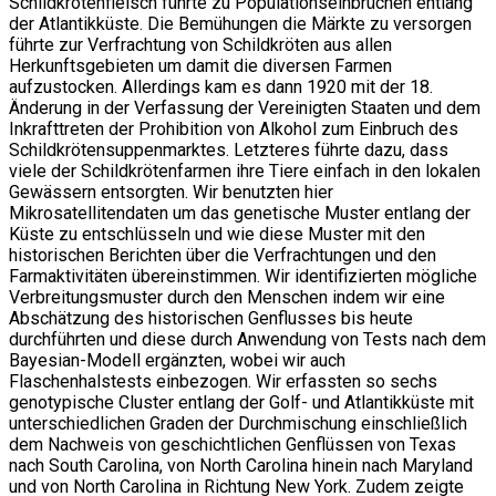
Schildkrötenfleisch führte zu Populationseinbrüchen entlang
der Atlantikküste. Die Bemühungen die Märkte zu versorgen
führte zur Verfrachtung von Schildkröten aus allen
Herkunftsgebieten um damit die diversen Farmen
aufzustocken. Allerdings kam es dann 1920 mit der 18.
Änderung in der Verfassung der Vereinigten Staaten und dem
Inkrafttreten der Prohibition von Alkohol zum Einbruch des
Schildkrötensuppenmarktes. Letzteres führte dazu, dass
viele der Schildkrötenfarmen ihre Tiere einfach in den lokalen
Gewässern entsorgten. Wir benutzten hier
Mikrosatellitendaten um das genetische Muster entlang der
Küste zu entschlüsseln und wie diese Muster mit den
historischen Berichten über die Verfrachtungen und den
Farmaktivitäten übereinstimmen. Wir identifizierten mögliche
Verbreitungsmuster durch den Menschen indem wir eine
Abschätzung des historischen Genflusses bis heute
durchführten und diese durch Anwendung von Tests nach dem
Bayesian-Modell ergänzten, wobei wir auch
Flaschenhalstests einbezogen. Wir erfassten so sechs
genotypische Cluster entlang der Golf- und Atlantikküste mit
unterschiedlichen Graden der Durchmischung einschließlich
dem Nachweis von geschichtlichen Genflüssen von Texas
nach South Carolina, von North Carolina hinein nach Maryland
und von North Carolina in Richtung New York. Zudem zeigte