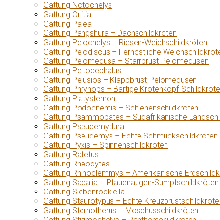
Gattung Notochelys
Gattung Orlitia
Gattung Palea
Gattung Pangshura – Dachschildkröten
Gattung Pelochelys – Riesen-Weichschildkröten
Gattung Pelodiscus – Fernöstliche Weichschildkröt
Gattung Pelomedusa – Starrbrust-Pelomedusen
Gattung Peltocephalus
Gattung Pelusios – Klappbrust-Pelomedusen
Gattung Phrynops – Bärtige Krötenkopf-Schildkröt
Gattung Platysternon
Gattung Podocnemis – Schienenschildkröten
Gattung Psammobates – Südafrikanische Landschi
Gattung Pseudemydura
Gattung Pseudemys – Echte Schmuckschildkröten
Gattung Pyxis – Spinnenschildkröten
Gattung Rafetus
Gattung Rheodytes
Gattung Rhinoclemmys – Amerikanische Erdschildk
Gattung Sacalia – Pfauenaugen-Sumpfschildkröten
Gattung Siebenrockiella
Gattung Staurotypus – Echte Kreuzbrustschildkröte
Gattung Sternotherus – Moschusschildkröten
Gattung Stigmochelys – Pantherschildkröten