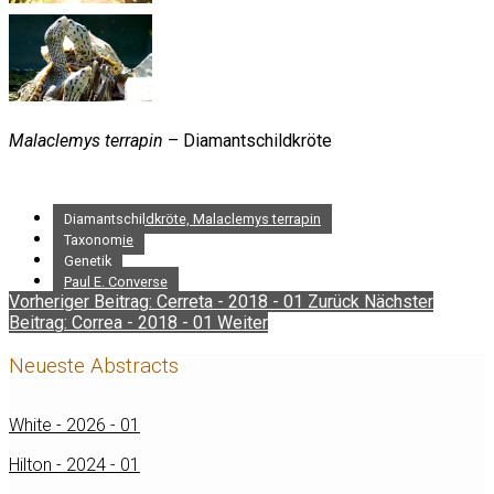
Malaclemys terrapin
– Diamantschildkröte
Diamantschildkröte, Malaclemys terrapin
Taxonomie
Genetik
Paul E. Converse
Vorheriger Beitrag: Cerreta - 2018 - 01
Zurück
Nächster
Beitrag: Correa - 2018 - 01
Weiter
Neueste Abstracts
White - 2026 - 01
Hilton - 2024 - 01