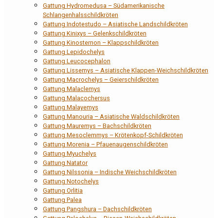
Gattung Hydromedusa – Südamerikanische
Schlangenhalsschildkröten
Gattung Indotestudo – Asiatische Landschildkröten
Gattung Kinixys – Gelenkschildkröten
Gattung Kinosternon – Klappschildkröten
Gattung Lepidochelys
Gattung Leucocephalon
Gattung Lissemys – Asiatische Klappen-Weichschildkröten
Gattung Macrochelys – Geierschildkröten
Gattung Malaclemys
Gattung Malacochersus
Gattung Malayemys
Gattung Manouria – Asiatische Waldschildkröten
Gattung Mauremys – Bachschildkröten
Gattung Mesoclemmys – Krötenkopf-Schildkröten
Gattung Morenia – Pfauenaugenschildkröten
Gattung Myuchelys
Gattung Natator
Gattung Nilssonia – Indische Weichschildkröten
Gattung Notochelys
Gattung Orlitia
Gattung Palea
Gattung Pangshura – Dachschildkröten