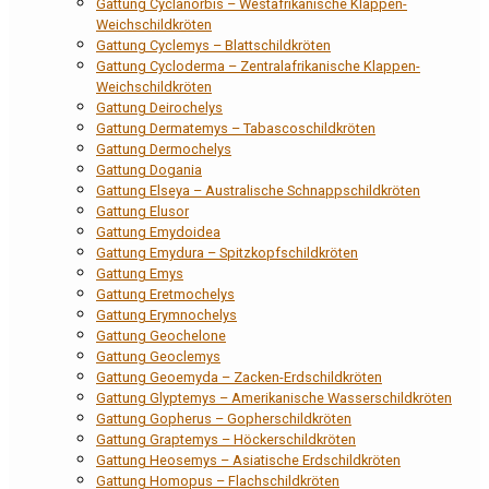
Gattung Cyclanorbis – Westafrikanische Klappen-
Weichschildkröten
Gattung Cyclemys – Blattschildkröten
Gattung Cycloderma – Zentralafrikanische Klappen-
Weichschildkröten
Gattung Deirochelys
Gattung Dermatemys – Tabascoschildkröten
Gattung Dermochelys
Gattung Dogania
Gattung Elseya – Australische Schnappschildkröten
Gattung Elusor
Gattung Emydoidea
Gattung Emydura – Spitzkopfschildkröten
Gattung Emys
Gattung Eretmochelys
Gattung Erymnochelys
Gattung Geochelone
Gattung Geoclemys
Gattung Geoemyda – Zacken-Erdschildkröten
Gattung Glyptemys – Amerikanische Wasserschildkröten
Gattung Gopherus – Gopherschildkröten
Gattung Graptemys – Höckerschildkröten
Gattung Heosemys – Asiatische Erdschildkröten
Gattung Homopus – Flachschildkröten