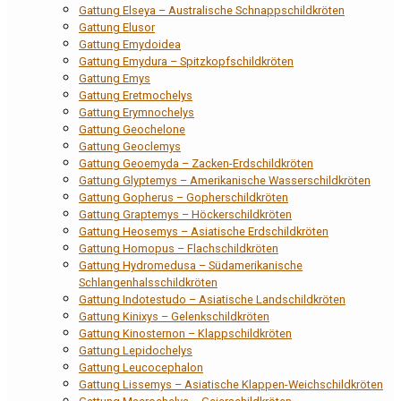
Gattung Elseya – Australische Schnappschildkröten
Gattung Elusor
Gattung Emydoidea
Gattung Emydura – Spitzkopfschildkröten
Gattung Emys
Gattung Eretmochelys
Gattung Erymnochelys
Gattung Geochelone
Gattung Geoclemys
Gattung Geoemyda – Zacken-Erdschildkröten
Gattung Glyptemys – Amerikanische Wasserschildkröten
Gattung Gopherus – Gopherschildkröten
Gattung Graptemys – Höckerschildkröten
Gattung Heosemys – Asiatische Erdschildkröten
Gattung Homopus – Flachschildkröten
Gattung Hydromedusa – Südamerikanische
Schlangenhalsschildkröten
Gattung Indotestudo – Asiatische Landschildkröten
Gattung Kinixys – Gelenkschildkröten
Gattung Kinosternon – Klappschildkröten
Gattung Lepidochelys
Gattung Leucocephalon
Gattung Lissemys – Asiatische Klappen-Weichschildkröten