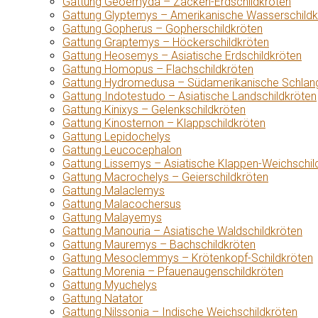
Gattung Geoemyda – Zacken-Erdschildkröten
Gattung Glyptemys – Amerikanische Wasserschildk
Gattung Gopherus – Gopherschildkröten
Gattung Graptemys – Höckerschildkröten
Gattung Heosemys – Asiatische Erdschildkröten
Gattung Homopus – Flachschildkröten
Gattung Hydromedusa – Südamerikanische Schlang
Gattung Indotestudo – Asiatische Landschildkröten
Gattung Kinixys – Gelenkschildkröten
Gattung Kinosternon – Klappschildkröten
Gattung Lepidochelys
Gattung Leucocephalon
Gattung Lissemys – Asiatische Klappen-Weichschil
Gattung Macrochelys – Geierschildkröten
Gattung Malaclemys
Gattung Malacochersus
Gattung Malayemys
Gattung Manouria – Asiatische Waldschildkröten
Gattung Mauremys – Bachschildkröten
Gattung Mesoclemmys – Krötenkopf-Schildkröten
Gattung Morenia – Pfauenaugenschildkröten
Gattung Myuchelys
Gattung Natator
Gattung Nilssonia – Indische Weichschildkröten