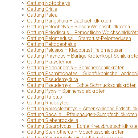
Gattung Notochelys
Gattung Orlitia
Gattung Palea
Gattung Pangshura – Dachschildkröten
Gattung Pelochelys – Riesen-Weichschildkröten
Gattung Pelodiscus – Fernöstliche Weichschildkröt
Gattung Pelomedusa – Starrbrust-Pelomedusen
Gattung Peltocephalus
Gattung Pelusios – Klappbrust-Pelomedusen
Gattung Phrynops – Bärtige Krötenkopf-Schildkröt
Gattung Platysternon
Gattung Podocnemis – Schienenschildkröten
Gattung Psammobates – Südafrikanische Landschi
Gattung Pseudemydura
Gattung Pseudemys – Echte Schmuckschildkröten
Gattung Pyxis – Spinnenschildkröten
Gattung Rafetus
Gattung Rheodytes
Gattung Rhinoclemmys – Amerikanische Erdschildk
Gattung Sacalia – Pfauenaugen-Sumpfschildkröten
Gattung Siebenrockiella
Gattung Staurotypus – Echte Kreuzbrustschildkröte
Gattung Sternotherus – Moschusschildkröten
Gattung Stigmochelys – Pantherschildkröten