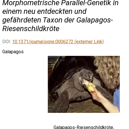
Morphometrische Parallel-Genetik in
einem neu entdeckten und
gefährdeten Taxon der Galapagos-
Riesenschildkröte
DOI:
10.1371/journal.pone.0006272 (externer Link)
Galapagos
Galapagos-Riesenschildkröte,