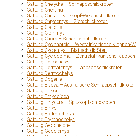
Gattung Chelydra – Schnappschildkröten
Gattung Chersina
Gattung Chitra – Kurzkopf-Weichschildkröten
Gattung Chrysemys – Zierschildkröten
Gattung Claudius
Gattung Clemmys
Gattung Cuora – Scharnierschildkröten
Gattung Cyclanorbis – Westafrikanische Klappen-W
Gattung Cyclemys – Blattschildkröten
Gattung Cycloderma – Zentralafrikanische Klappen
Gattung Deirochelys
Gattung Dermatemys – Tabascoschildkröten
Gattung Dermochelys
Gattung Dogania
Gattung Elseya – Australische Schnappschildkröten
Gattung Elusor
Gattung Emydoidea
Gattung Emydura – Spitzkopfschildkröten
Gattung Emys
Gattung Eretmochelys
Gattung Erymnochelys
Gattung Geochelone
Gattung Geoclemys