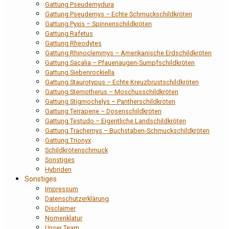
Gattung Pseudemydura
Gattung Pseudemys – Echte Schmuckschildkröten
Gattung Pyxis – Spinnenschildkröten
Gattung Rafetus
Gattung Rheodytes
Gattung Rhinoclemmys – Amerikanische Erdschildkröten
Gattung Sacalia – Pfauenaugen-Sumpfschildkröten
Gattung Siebenrockiella
Gattung Staurotypus – Echte Kreuzbrustschildkröten
Gattung Sternotherus – Moschusschildkröten
Gattung Stigmochelys – Pantherschildkröten
Gattung Terrapene – Dosenschildkröten
Gattung Testudo – Eigentliche Landschildkröten
Gattung Trachemys – Buchstaben-Schmuckschildkröten
Gattung Trionyx
Schildkrötenschmuck
Sonstiges
Hybriden
Sonstiges
Impressum
Datenschutzerklärung
Disclaimer
Nomenklatur
Unser Team