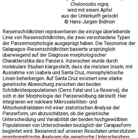
Chelonoidis nigra
,
wird mit einem Apfel
aus der Unterkunft gelockt
© Hans-Jürgen Bidmon
Riesenschildkröten repräsentieren die einzige überlebende
Linie von Riesenschildkröten, die zwei verschiedene Typen
der Panzermorphologie ausgeprägt haben. Die Taxonomie der
Galapagos-Riesenschildkröten basierte ursprünglich
überwiegend auf der Diagnose morphologischer
Charakteristika des Panzers. Inzwischen wurde durch
molekulare Studien klargestellt, dass die meisten Inseln, mit
Ausnahme von Isabela und Santa Cruz, monophyletische
Linien beherbergen. Auf Santa Cruz existiert eine starke
genetische Abweichung zwischen den beiden
Schildkrötenpopulationen (Cerro Fatal und La Reserva), die
sich in der Morphologie der Panzerwölbung darstellt. Hier
integrieren wir nukleare Mikrosatelliten- und
Mitochondrialdaten mit einer statistischen Analyse der
Panzerform, um abzuschätzen, ob die genetische
Unterscheidung und Variabilität der beiden hochgewölbten
Populationen von Unterschieden bezüglich der Carapaxform
begleitet wird. Basierend auf unseren Resultaten unterstützen
morphometrische Analysen die genetische Unterscheidung