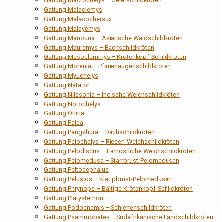
Gattung Macrochelys – Geierschildkröten
Gattung Malaclemys
Gattung Malacochersus
Gattung Malayemys
Gattung Manouria – Asiatische Waldschildkröten
Gattung Mauremys – Bachschildkröten
Gattung Mesoclemmys – Krötenkopf-Schildkröten
Gattung Morenia – Pfauenaugenschildkröten
Gattung Myuchelys
Gattung Natator
Gattung Nilssonia – Indische Weichschildkröten
Gattung Notochelys
Gattung Orlitia
Gattung Palea
Gattung Pangshura – Dachschildkröten
Gattung Pelochelys – Riesen-Weichschildkröten
Gattung Pelodiscus – Fernöstliche Weichschildkröten
Gattung Pelomedusa – Starrbrust-Pelomedusen
Gattung Peltocephalus
Gattung Pelusios – Klappbrust-Pelomedusen
Gattung Phrynops – Bärtige Krötenkopf-Schildkröten
Gattung Platysternon
Gattung Podocnemis – Schienenschildkröten
Gattung Psammobates – Südafrikanische Landschildkröten