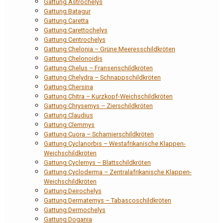
Gattung Astrochelys
Gattung Batagur
Gattung Caretta
Gattung Carettochelys
Gattung Centrochelys
Gattung Chelonia – Grüne Meeresschildkröten
Gattung Chelonoidis
Gattung Chelus – Fransenschildkröten
Gattung Chelydra – Schnappschildkröten
Gattung Chersina
Gattung Chitra – Kurzkopf-Weichschildkröten
Gattung Chrysemys – Zierschildkröten
Gattung Claudius
Gattung Clemmys
Gattung Cuora – Scharnierschildkröten
Gattung Cyclanorbis – Westafrikanische Klappen-
Weichschildkröten
Gattung Cyclemys – Blattschildkröten
Gattung Cycloderma – Zentralafrikanische Klappen-
Weichschildkröten
Gattung Deirochelys
Gattung Dermatemys – Tabascoschildkröten
Gattung Dermochelys
Gattung Dogania