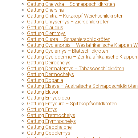
Gattung Chelydra – Schnappschildkröten
Gattung Chersina
Gattung Chitra – Kurzkopf-Weichschildkröten
Gattung Chrysemys – Zierschildkröten
Gattung Claudius
Gattung Clemmys
Gattung Cuora – Scharnierschildkröten
Gattung Cyclanorbis – Westafrikanische Klappen-W
Gattung Cyclemys – Blattschildkröten
Gattung Cycloderma – Zentralafrikanische Klappen
Gattung Deirochelys
Gattung Dermatemys – Tabascoschildkröten
Gattung Dermochelys
Gattung Dogania
Gattung Elseya – Australische Schnappschildkröten
Gattung Elusor
Gattung Emydoidea
Gattung Emydura – Spitzkopfschildkröten
Gattung Emys
Gattung Eretmochelys
Gattung Erymnochelys
Gattung Geochelone
Gattung Geoclemys