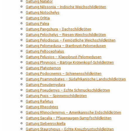
Gattung Natator
Gattung Nilssonia – Indische Weichschildkröten
Gattung Notochelys
Gattung Orlitia
Gattung Palea
Gattung Pangshura – Dachschildkröten
Gattung Pelochelys – Riesen-Weichschildkröten
Gattung Pelodiscus – Fernöstliche Weichschildkröten
Gattung Pelomedusa – Starrbrust-Pelomedusen
Gattung Peltocephalus
Gattung Pelusios – Klappbrust-Pelomedusen
Gattung Phrynops – Bärtige Krötenkopf-Schildkröten
Gattung Platysternon
Gattung Podocnemis – Schienenschildkröten
Gattung Psammobates – Südafrikanische Landschildkröten
Gattung Pseudemydura
Gattung Pseudemys – Echte Schmuckschildkröten
Gattung Pyxis – Spinnenschildkröten
Gattung Rafetus
Gattung Rheodytes
Gattung Rhinoclemmys – Amerikanische Erdschildkröten
Gattung Sacalia – Pfauenaugen-Sumpfschildkröten
Gattung Siebenrockiella
Gattung Staurotypus – Echte Kreuzbrustschildkröten