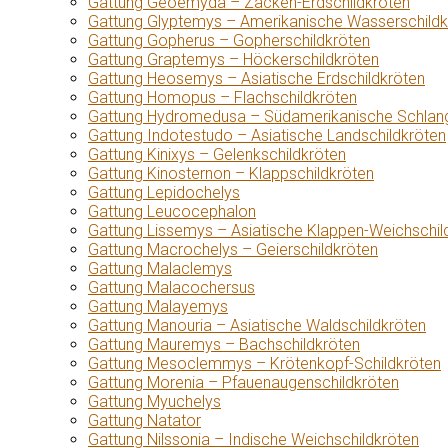
Gattung Geoemyda – Zacken-Erdschildkröten
Gattung Glyptemys – Amerikanische Wasserschildk
Gattung Gopherus – Gopherschildkröten
Gattung Graptemys – Höckerschildkröten
Gattung Heosemys – Asiatische Erdschildkröten
Gattung Homopus – Flachschildkröten
Gattung Hydromedusa – Südamerikanische Schlang
Gattung Indotestudo – Asiatische Landschildkröten
Gattung Kinixys – Gelenkschildkröten
Gattung Kinosternon – Klappschildkröten
Gattung Lepidochelys
Gattung Leucocephalon
Gattung Lissemys – Asiatische Klappen-Weichschil
Gattung Macrochelys – Geierschildkröten
Gattung Malaclemys
Gattung Malacochersus
Gattung Malayemys
Gattung Manouria – Asiatische Waldschildkröten
Gattung Mauremys – Bachschildkröten
Gattung Mesoclemmys – Krötenkopf-Schildkröten
Gattung Morenia – Pfauenaugenschildkröten
Gattung Myuchelys
Gattung Natator
Gattung Nilssonia – Indische Weichschildkröten