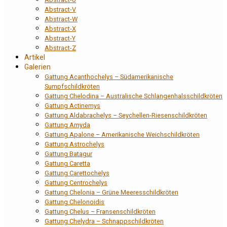
Abstract-V
Abstract-W
Abstract-X
Abstract-Y
Abstract-Z
Artikel
Galerien
Gattung Acanthochelys – Südamerikanische
Sumpfschildkröten
Gattung Chelodina – Australische Schlangenhalsschildkröten
Gattung Actinemys
Gattung Aldabrachelys – Seychellen-Riesenschildkröten
Gattung Amyda
Gattung Apalone – Amerikanische Weichschildkröten
Gattung Astrochelys
Gattung Batagur
Gattung Caretta
Gattung Carettochelys
Gattung Centrochelys
Gattung Chelonia – Grüne Meeresschildkröten
Gattung Chelonoidis
Gattung Chelus – Fransenschildkröten
Gattung Chelydra – Schnappschildkröten