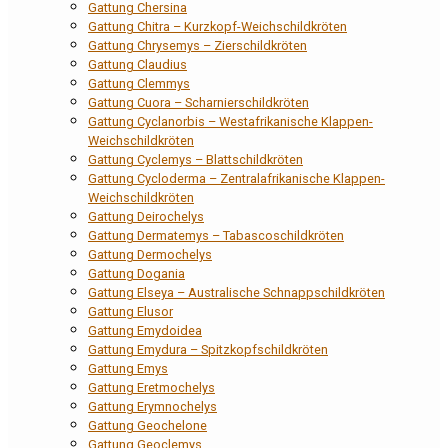
Gattung Chersina
Gattung Chitra – Kurzkopf-Weichschildkröten
Gattung Chrysemys – Zierschildkröten
Gattung Claudius
Gattung Clemmys
Gattung Cuora – Scharnierschildkröten
Gattung Cyclanorbis – Westafrikanische Klappen-
Weichschildkröten
Gattung Cyclemys – Blattschildkröten
Gattung Cycloderma – Zentralafrikanische Klappen-
Weichschildkröten
Gattung Deirochelys
Gattung Dermatemys – Tabascoschildkröten
Gattung Dermochelys
Gattung Dogania
Gattung Elseya – Australische Schnappschildkröten
Gattung Elusor
Gattung Emydoidea
Gattung Emydura – Spitzkopfschildkröten
Gattung Emys
Gattung Eretmochelys
Gattung Erymnochelys
Gattung Geochelone
Gattung Geoclemys