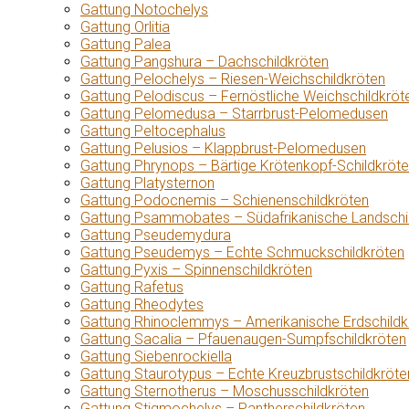
Gattung Notochelys
Gattung Orlitia
Gattung Palea
Gattung Pangshura – Dachschildkröten
Gattung Pelochelys – Riesen-Weichschildkröten
Gattung Pelodiscus – Fernöstliche Weichschildkröt
Gattung Pelomedusa – Starrbrust-Pelomedusen
Gattung Peltocephalus
Gattung Pelusios – Klappbrust-Pelomedusen
Gattung Phrynops – Bärtige Krötenkopf-Schildkröt
Gattung Platysternon
Gattung Podocnemis – Schienenschildkröten
Gattung Psammobates – Südafrikanische Landschi
Gattung Pseudemydura
Gattung Pseudemys – Echte Schmuckschildkröten
Gattung Pyxis – Spinnenschildkröten
Gattung Rafetus
Gattung Rheodytes
Gattung Rhinoclemmys – Amerikanische Erdschildk
Gattung Sacalia – Pfauenaugen-Sumpfschildkröten
Gattung Siebenrockiella
Gattung Staurotypus – Echte Kreuzbrustschildkröte
Gattung Sternotherus – Moschusschildkröten
Gattung Stigmochelys – Pantherschildkröten