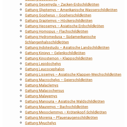
Gattung Geoemyda – Zacken-Erdschildkröten
Gattung Glyptemys – Amerikanische Wasserschildkröten
Gattung Gopherus – Gopherschildkröten
Gattung Graptemys – Höckerschildkröten
Gattung Heosemys – Asiatische Erdschildkröten
Gattung Homopus – Flachschildkröten
Gattung Hydromedusa – Südamerikanische
Schlangenhalsschildkröten
Gattung Indotestudo – Asiatische Landschildkröten
Gattung Kinixys – Gelenkschildkröten
Gattung Kinosternon – Klappschildkröten
Gattung Lepidochelys
Gattung Leucocephalon
Gattung Lissemys – Asiatische Klappen-Weichschildkröten
Gattung Macrochelys – Geierschildkröten
Gattung Malaclemys
Gattung Malacochersus
Gattung Malayemys
Gattung Manouria – Asiatische Waldschildkröten
Gattung Mauremys – Bachschildkröten
Gattung Mesoclemmys – Krötenkopf-Schildkröten
Gattung Morenia – Pfauenaugenschildkröten
Gattung Myuchelys