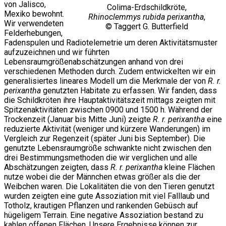
von Jalisco,
Colima-Erdschildkröte,
Mexiko bewohnt.
Rhinoclemmys rubida perixantha
,
Wir verwendeten
© Taggert G. Butterfield
Felderhebungen,
Fadenspulen und Radiotelemetrie um deren Aktivitätsmuster
aufzuzeichnen und wir führten
Lebensraumgrößenabschätzungen anhand von drei
verschiedenen Methoden durch. Zudem entwickelten wir ein
generalisiertes lineares Modell um die Merkmale der von
R. r.
perixantha
genutzten Habitate zu erfassen. Wir fanden, dass
die Schildkröten ihre Hauptaktivitätszeit mittags zeigten mit
Spitzenaktivitäten zwischen 0900 und 1500 h. Während der
Trockenzeit (Januar bis Mitte Juni) zeigte
R. r. perixantha
eine
reduzierte Aktivität (weniger und kürzere Wanderungen) im
Vergleich zur Regenzeit (später Juni bis September). Die
genutzte Lebensraumgröße schwankte nicht zwischen den
drei Bestimmungsmethoden die wir verglichen und alle
Abschätzungen zeigten, dass
R. r. perixantha
kleine Flächen
nutze wobei die der Männchen etwas größer als die der
Weibchen waren. Die Lokalitäten die von den Tieren genutzt
wurden zeigten eine gute Assoziation mit viel Falllaub und
Totholz, krautigen Pflanzen und rankenden Gebüsch auf
hügeligem Terrain. Eine negative Assoziation bestand zu
kahlen offenen Flächen. Unsere Ergebnisse können zur