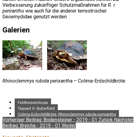
Verbesserung zukünftiger Schutzmaßnahmen für
R. r.
periranthu
wie auch für die anderer terrestrischer
Geoemydidae genutzt werden.
Galerien
Rhinoclemmys rubida perixantha
– Colima-Erdschildkröte
Feldherpetologie
Taggert G. Butterfield
Colima-Erdschildkröte, Rhinoclemmys rubida perixantha
Vorheriger Beitrag: Bodensteiner - 2019 - 01
Zurück
Nächster
Beitrag: Brejcha - 2019 - 01
Weiter