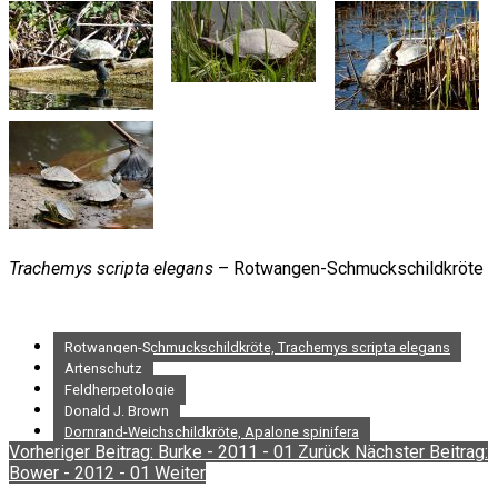
Trachemys scripta elegans
– Rotwangen-Schmuckschildkröte
Rotwangen-Schmuckschildkröte, Trachemys scripta elegans
Artenschutz
Feldherpetologie
Donald J. Brown
Dornrand-Weichschildkröte, Apalone spinifera
Vorheriger Beitrag: Burke - 2011 - 01
Zurück
Nächster Beitrag:
Bower - 2012 - 01
Weiter