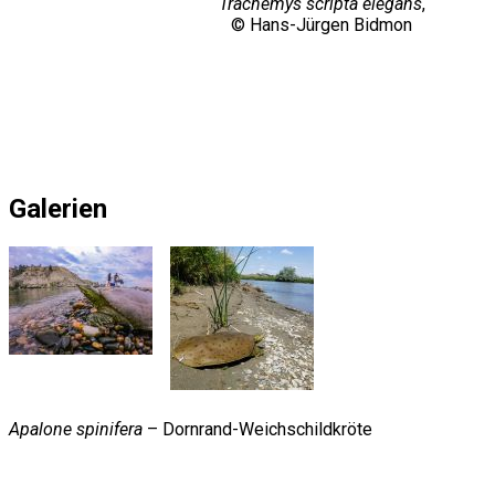
Trachemys scripta elegans
,
© Hans-Jürgen Bidmon
Galerien
Apalone spinifera
– Dornrand-Weichschildkröte