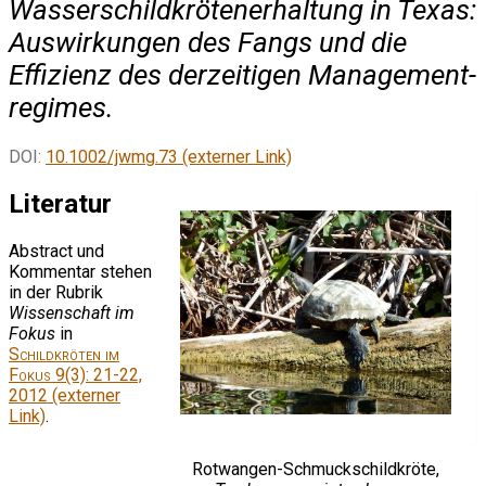
Wasserschildkrötenerhaltung in Texas:
Auswirkungen des Fangs und die
Effizienz des derzeitigen Mana­ge­ment­
regimes.
DOI:
10.1002/jwmg.73 (externer Link)
Literatur
Abstract und
Kommentar stehen
in der Rubrik
Wissenschaft im
Fokus
in
Schildkröten im
Fokus
9(3): 21-22,
2012 (externer
Link)
.
Rotwangen-Schmuckschildkröte,