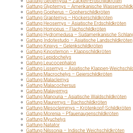
Gattung Geoemyda – Zacken-Erdschildkröten
Gattung Glyptemys – Amerikanische Wasserschildk
Gattung Gopherus – Gopherschildkröten
Gattung Graptemys – Höckerschildkröten
Gattung Heosemys – Asiatische Erdschildkröten
Gattung Homopus – Flachschildkröten
Gattung Hydromedusa – Südamerikanische Schlang
Gattung Indotestudo – Asiatische Landschildkröten
Gattung Kinixys – Gelenkschildkröten
Gattung Kinosternon – Klappschildkröten
Gattung Lepidochelys
Gattung Leucocephalon
Gattung Lissemys – Asiatische Klappen-Weichschil
Gattung Macrochelys – Geierschildkröten
Gattung Malaclemys
Gattung Malacochersus
Gattung Malayemys
Gattung Manouria – Asiatische Waldschildkröten
Gattung Mauremys – Bachschildkröten
Gattung Mesoclemmys – Krötenkopf-Schildkröten
Gattung Morenia – Pfauenaugenschildkröten
Gattung Myuchelys
Gattung Natator
Gattung Nilssonia – Indische Weichschildkröten