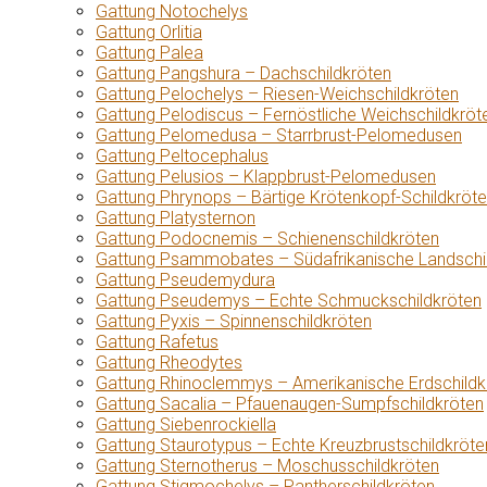
Gattung Notochelys
Gattung Orlitia
Gattung Palea
Gattung Pangshura – Dachschildkröten
Gattung Pelochelys – Riesen-Weichschildkröten
Gattung Pelodiscus – Fernöstliche Weichschildkröt
Gattung Pelomedusa – Starrbrust-Pelomedusen
Gattung Peltocephalus
Gattung Pelusios – Klappbrust-Pelomedusen
Gattung Phrynops – Bärtige Krötenkopf-Schildkröt
Gattung Platysternon
Gattung Podocnemis – Schienenschildkröten
Gattung Psammobates – Südafrikanische Landschi
Gattung Pseudemydura
Gattung Pseudemys – Echte Schmuckschildkröten
Gattung Pyxis – Spinnenschildkröten
Gattung Rafetus
Gattung Rheodytes
Gattung Rhinoclemmys – Amerikanische Erdschildk
Gattung Sacalia – Pfauenaugen-Sumpfschildkröten
Gattung Siebenrockiella
Gattung Staurotypus – Echte Kreuzbrustschildkröte
Gattung Sternotherus – Moschusschildkröten
Gattung Stigmochelys – Pantherschildkröten