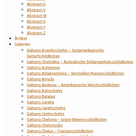
Abstract-U
Abstract-V
Abstract-W
Abstract-X
Abstract-Y
Abstract-Z
Artikel
Galerien
Gattung Acanthochelys – Südamerikanische
Sumpfschildkröten
Gattung Chelodina – Australische Schlangenhalsschildkröten
Gattung Actinemys
Gattung Aldabrachelys – Seychellen-Riesenschildkröten
Gattung Amyda
Gattung Apalone – Amerikanische Weichschildkröten
Gattung Astrochelys
Gattung Batagur
Gattung Caretta
Gattung Carettochelys
Gattung Centrochelys
Gattung Chelonia – Grüne Meeresschildkröten
Gattung Chelonoidis
Gattung Chelus – Fransenschildkröten