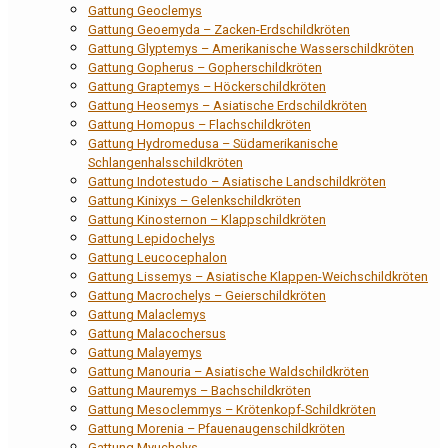
Gattung Geoclemys
Gattung Geoemyda – Zacken-Erdschildkröten
Gattung Glyptemys – Amerikanische Wasserschildkröten
Gattung Gopherus – Gopherschildkröten
Gattung Graptemys – Höckerschildkröten
Gattung Heosemys – Asiatische Erdschildkröten
Gattung Homopus – Flachschildkröten
Gattung Hydromedusa – Südamerikanische
Schlangenhalsschildkröten
Gattung Indotestudo – Asiatische Landschildkröten
Gattung Kinixys – Gelenkschildkröten
Gattung Kinosternon – Klappschildkröten
Gattung Lepidochelys
Gattung Leucocephalon
Gattung Lissemys – Asiatische Klappen-Weichschildkröten
Gattung Macrochelys – Geierschildkröten
Gattung Malaclemys
Gattung Malacochersus
Gattung Malayemys
Gattung Manouria – Asiatische Waldschildkröten
Gattung Mauremys – Bachschildkröten
Gattung Mesoclemmys – Krötenkopf-Schildkröten
Gattung Morenia – Pfauenaugenschildkröten
Gattung Myuchelys