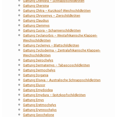
Gattung Chelydra – Schnappschildkröten
Gattung Chersina
Gattung Chitra – Kurzkopf-Weichschildkröten
Gattung Chrysemys – Zierschildkröten
Gattung Claudius
Gattung Clemmys
Gattung Cuora – Scharnierschildkröten
Gattung Cyclanorbis – Westafrikanische Klappen-
Weichschildkröten
Gattung Cyclemys – Blattschildkröten
Gattung Cycloderma – Zentralafrikanische Klappen-
Weichschildkröten
Gattung Deirochelys
Gattung Dermatemys – Tabascoschildkröten
Gattung Dermochelys
Gattung Dogania
Gattung Elseya – Australische Schnappschildkröten
Gattung Elusor
Gattung Emydoidea
Gattung Emydura – Spitzkopfschildkröten
Gattung Emys
Gattung Eretmochelys
Gattung Erymnochelys
Gattung Geochelone