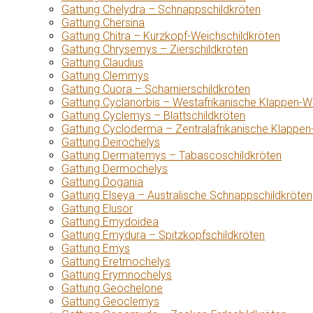
Gattung Chelydra – Schnappschildkröten
Gattung Chersina
Gattung Chitra – Kurzkopf-Weichschildkröten
Gattung Chrysemys – Zierschildkröten
Gattung Claudius
Gattung Clemmys
Gattung Cuora – Scharnierschildkröten
Gattung Cyclanorbis – Westafrikanische Klappen-W
Gattung Cyclemys – Blattschildkröten
Gattung Cycloderma – Zentralafrikanische Klappen
Gattung Deirochelys
Gattung Dermatemys – Tabascoschildkröten
Gattung Dermochelys
Gattung Dogania
Gattung Elseya – Australische Schnappschildkröten
Gattung Elusor
Gattung Emydoidea
Gattung Emydura – Spitzkopfschildkröten
Gattung Emys
Gattung Eretmochelys
Gattung Erymnochelys
Gattung Geochelone
Gattung Geoclemys