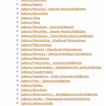
Gattung Natator
Gattung Nilssonia – Indische Weichschildkröten
Gattung Notochelys
Gattung Orlitia
Gattung Palea
Gattung Pangshura – Dachschildkröten
Gattung Pelochelys – Riesen-Weichschildkröten
Gattung Pelodiscus – Fernöstliche Weichschildkröten
Gattung Pelomedusa – Starrbrust-Pelomedusen
Gattung Peltocephalus
Gattung Pelusios – Klappbrust-Pelomedusen
Gattung Phrynops – Bärtige Krötenkopf-Schildkröten
Gattung Platysternon
Gattung Podocnemis – Schienenschildkröten
Gattung Psammobates – Südafrikanische Landschildkröten
Gattung Pseudemydura
Gattung Pseudemys – Echte Schmuckschildkröten
Gattung Pyxis – Spinnenschildkröten
Gattung Rafetus
Gattung Rheodytes
Gattung Rhinoclemmys – Amerikanische Erdschildkröten
Gattung Sacalia – Pfauenaugen-Sumpfschildkröten
Gattung Siebenrockiella