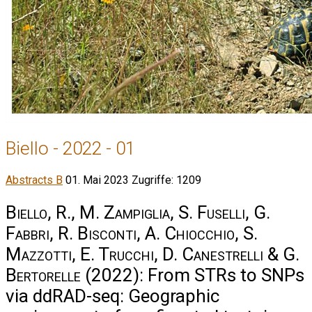
Biello - 2022 - 01
Abstracts B
01. Mai 2023
Zugriffe: 1209
Biello, R., M. Zampiglia, S. Fuselli, G.
Fabbri, R. Bisconti, A. Chiocchio, S.
Mazzotti, E. Trucchi, D. Canestrelli & G.
Bertorelle
(2022): From STRs to SNPs
via ddRAD-seq: Geographic