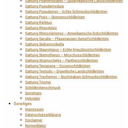
Gattung Psammobates – Südafrikanische Landschildkröten
Gattung Pseudemydura
Gattung Pseudemys – Echte Schmuckschildkröten
Gattung Pyxis – Spinnenschildkröten
Gattung Rafetus
Gattung Rheodytes
Gattung Rhinoclemmys – Amerikanische Erdschildkröten
Gattung Sacalia – Pfauenaugen-Sumpfschildkröten
Gattung Siebenrockiella
Gattung Staurotypus – Echte Kreuzbrustschildkröten
Gattung Sternotherus – Moschusschildkröten
Gattung Stigmochelys – Pantherschildkröten
Gattung Terrapene – Dosenschildkröten
Gattung Testudo – Eigentliche Landschildkröten
Gattung Trachemys – Buchstaben-Schmuckschildkröten
Gattung Trionyx
Schildkrötenschmuck
Sonstiges
Hybriden
Sonstiges
Impressum
Datenschutzerklärung
Disclaimer
Nomenklatur