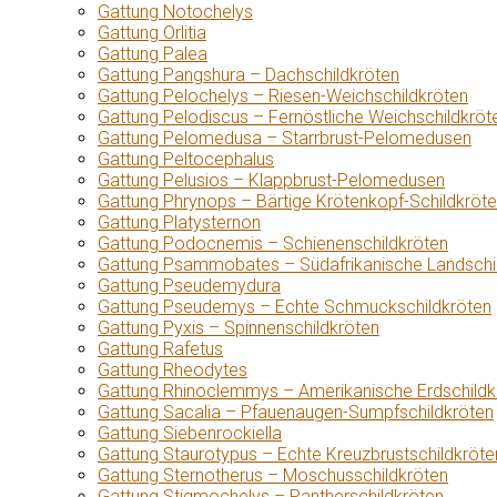
Gattung Notochelys
Gattung Orlitia
Gattung Palea
Gattung Pangshura – Dachschildkröten
Gattung Pelochelys – Riesen-Weichschildkröten
Gattung Pelodiscus – Fernöstliche Weichschildkröt
Gattung Pelomedusa – Starrbrust-Pelomedusen
Gattung Peltocephalus
Gattung Pelusios – Klappbrust-Pelomedusen
Gattung Phrynops – Bärtige Krötenkopf-Schildkröt
Gattung Platysternon
Gattung Podocnemis – Schienenschildkröten
Gattung Psammobates – Südafrikanische Landschi
Gattung Pseudemydura
Gattung Pseudemys – Echte Schmuckschildkröten
Gattung Pyxis – Spinnenschildkröten
Gattung Rafetus
Gattung Rheodytes
Gattung Rhinoclemmys – Amerikanische Erdschildk
Gattung Sacalia – Pfauenaugen-Sumpfschildkröten
Gattung Siebenrockiella
Gattung Staurotypus – Echte Kreuzbrustschildkröte
Gattung Sternotherus – Moschusschildkröten
Gattung Stigmochelys – Pantherschildkröten