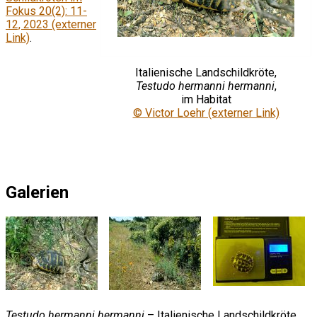
Fokus 20(2): 11-
12, 2023 (externer
Link)
.
Italienische Landschildkröte,
Testudo hermanni hermanni
,
im Habitat
© Victor Loehr (externer Link)
Galerien
Testudo hermanni hermanni
– Italienische Landschildkröte