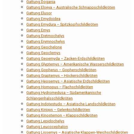
Gattung Dogania
Gattung Elseya – Australische Schnappschildkröten
Gattung Elusor
Gattung Emydoidea
Gattung Emydura – Spitzkopfschildkröten
Gattung Emys
Gattung Eretmochelys
Gattung Erymnochelys
Gattung Geochelone
Gattung Geoclemys
Gattung Geoemyda – Zacken-Erdschildkröten
Gattung Glyptemys – Amerikanische Wasserschildkröten
Gattung Gopherus – Gopherschildkröten
Gattung Graptemys – Höckerschildkröten
Gattung Heosemys – Asiatische Erdschildkröten
Gattung Homopus – Flachschildkröten
Gattung Hydromedusa – Südamerikanische
Schlangenhalsschildkröten
Gattung Indotestudo – Asiatische Landschildkröten
Gattung Kinixys – Gelenkschildkröten
Gattung Kinosternon – Klappschildkröten
Gattung Lepidochelys
Gattung Leucocephalon
Gattung Lissemys – Asiatische Klappen-Weichschildkröten