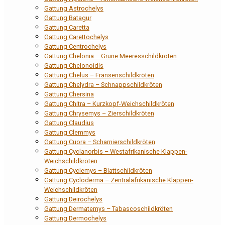
Gattung Astrochelys
Gattung Batagur
Gattung Caretta
Gattung Carettochelys
Gattung Centrochelys
Gattung Chelonia – Grüne Meeresschildkröten
Gattung Chelonoidis
Gattung Chelus – Fransenschildkröten
Gattung Chelydra – Schnappschildkröten
Gattung Chersina
Gattung Chitra – Kurzkopf-Weichschildkröten
Gattung Chrysemys – Zierschildkröten
Gattung Claudius
Gattung Clemmys
Gattung Cuora – Scharnierschildkröten
Gattung Cyclanorbis – Westafrikanische Klappen-
Weichschildkröten
Gattung Cyclemys – Blattschildkröten
Gattung Cycloderma – Zentralafrikanische Klappen-
Weichschildkröten
Gattung Deirochelys
Gattung Dermatemys – Tabascoschildkröten
Gattung Dermochelys