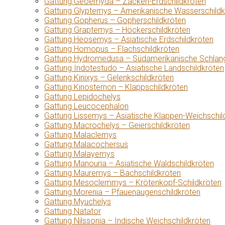
Gattung Geoemyda – Zacken-Erdschildkröten
Gattung Glyptemys – Amerikanische Wasserschildk
Gattung Gopherus – Gopherschildkröten
Gattung Graptemys – Höckerschildkröten
Gattung Heosemys – Asiatische Erdschildkröten
Gattung Homopus – Flachschildkröten
Gattung Hydromedusa – Südamerikanische Schlang
Gattung Indotestudo – Asiatische Landschildkröten
Gattung Kinixys – Gelenkschildkröten
Gattung Kinosternon – Klappschildkröten
Gattung Lepidochelys
Gattung Leucocephalon
Gattung Lissemys – Asiatische Klappen-Weichschil
Gattung Macrochelys – Geierschildkröten
Gattung Malaclemys
Gattung Malacochersus
Gattung Malayemys
Gattung Manouria – Asiatische Waldschildkröten
Gattung Mauremys – Bachschildkröten
Gattung Mesoclemmys – Krötenkopf-Schildkröten
Gattung Morenia – Pfauenaugenschildkröten
Gattung Myuchelys
Gattung Natator
Gattung Nilssonia – Indische Weichschildkröten