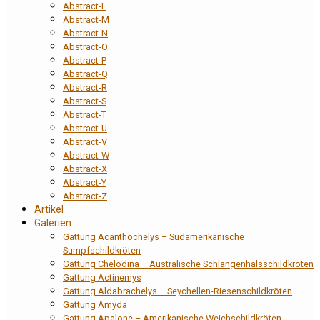
Abstract-L
Abstract-M
Abstract-N
Abstract-O
Abstract-P
Abstract-Q
Abstract-R
Abstract-S
Abstract-T
Abstract-U
Abstract-V
Abstract-W
Abstract-X
Abstract-Y
Abstract-Z
Artikel
Galerien
Gattung Acanthochelys – Südamerikanische
Sumpfschildkröten
Gattung Chelodina – Australische Schlangenhalsschildkröten
Gattung Actinemys
Gattung Aldabrachelys – Seychellen-Riesenschildkröten
Gattung Amyda
Gattung Apalone – Amerikanische Weichschildkröten