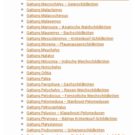
Gattung Macrochelys – Geierschildkröten
Gattung Malaclemys
Gattung Malacochersus
Gattung Malayemys
Gattung Manouria – Asiatische Waldschildkröten
Gattung Mauremys – Bachschildkröten
Gattung Mesoclemmys – Krötenkopf-Schildkröten
Gattung Morenia – Pfauenaugenschildkröten
Gattung Myuchelys
Gattung Natator
Gattung Nilssonia – Indische Weichschildkröten
Gattung Notochelys
Gattung Orlitia
Gattung Palea
Gattung Pangshura – Dachschildkröten
Gattung Pelochelys – Riesen-Weichschildkröten
Gattung Pelodiscus – Fernöstliche Weichschildkröten
Gattung Pelomedusa – Starrbrust-Pelomedusen
Gattung Peltocephalus
Gattung Pelusios – Klappbrust-Pelomedusen
Gattung Phrynops – Bärtige Krötenkopf-Schildkröten
Gattung Platysternon
Gattung Podocnemis – Schienenschildkröten