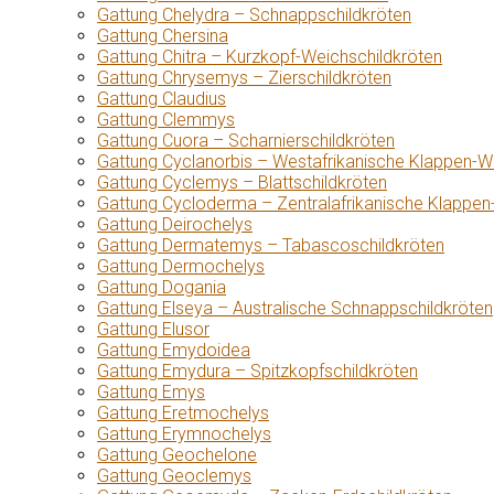
Gattung Chelydra – Schnappschildkröten
Gattung Chersina
Gattung Chitra – Kurzkopf-Weichschildkröten
Gattung Chrysemys – Zierschildkröten
Gattung Claudius
Gattung Clemmys
Gattung Cuora – Scharnierschildkröten
Gattung Cyclanorbis – Westafrikanische Klappen-W
Gattung Cyclemys – Blattschildkröten
Gattung Cycloderma – Zentralafrikanische Klappen
Gattung Deirochelys
Gattung Dermatemys – Tabascoschildkröten
Gattung Dermochelys
Gattung Dogania
Gattung Elseya – Australische Schnappschildkröten
Gattung Elusor
Gattung Emydoidea
Gattung Emydura – Spitzkopfschildkröten
Gattung Emys
Gattung Eretmochelys
Gattung Erymnochelys
Gattung Geochelone
Gattung Geoclemys