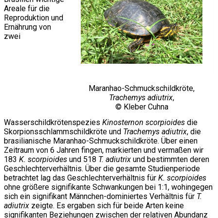
Areale für die
Reproduktion und
Ernährung von
zwei
Maranhao-Schmuckschildkröte,
Trachemys adiutrix
,
© Kleber Cuhna
Wasserschildkrötenspezies
Kinosternon scorpioides
die
Skorpionsschlammschildkröte und
Trachemys adiutrix
, die
brasilianische Maranhao-Schmuckschildkröte. Über einen
Zeitraum von 6 Jahren fingen, markierten und vermaßen wir
183
K. scorpioides
und 518
T. adiutrix
und bestimmten deren
Geschlechterverhältnis. Über die gesamte Studienperiode
betrachtet lag das Geschlechterverhältnis für
K. scorpioides
ohne größere signifikante Schwankungen bei 1:1, wohingegen
sich ein signifikant Männchen-dominiertes Verhältnis für
T.
adiutrix
zeigte. Es ergaben sich für beide Arten keine
signifikanten Beziehungen zwischen der relativen Abundanz