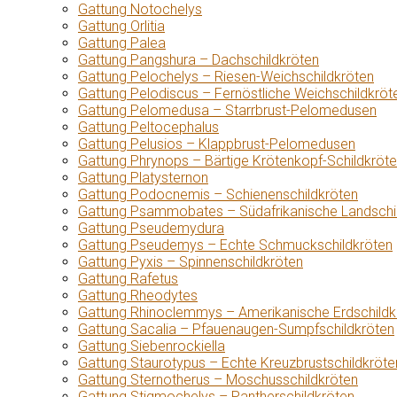
Gattung Notochelys
Gattung Orlitia
Gattung Palea
Gattung Pangshura – Dachschildkröten
Gattung Pelochelys – Riesen-Weichschildkröten
Gattung Pelodiscus – Fernöstliche Weichschildkröt
Gattung Pelomedusa – Starrbrust-Pelomedusen
Gattung Peltocephalus
Gattung Pelusios – Klappbrust-Pelomedusen
Gattung Phrynops – Bärtige Krötenkopf-Schildkröt
Gattung Platysternon
Gattung Podocnemis – Schienenschildkröten
Gattung Psammobates – Südafrikanische Landschi
Gattung Pseudemydura
Gattung Pseudemys – Echte Schmuckschildkröten
Gattung Pyxis – Spinnenschildkröten
Gattung Rafetus
Gattung Rheodytes
Gattung Rhinoclemmys – Amerikanische Erdschildk
Gattung Sacalia – Pfauenaugen-Sumpfschildkröten
Gattung Siebenrockiella
Gattung Staurotypus – Echte Kreuzbrustschildkröte
Gattung Sternotherus – Moschusschildkröten
Gattung Stigmochelys – Pantherschildkröten