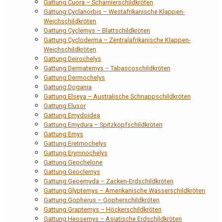
Gattung Cuora – Scharnierschildkröten
Gattung Cyclanorbis – Westafrikanische Klappen-
Weichschildkröten
Gattung Cyclemys – Blattschildkröten
Gattung Cycloderma – Zentralafrikanische Klappen-
Weichschildkröten
Gattung Deirochelys
Gattung Dermatemys – Tabascoschildkröten
Gattung Dermochelys
Gattung Dogania
Gattung Elseya – Australische Schnappschildkröten
Gattung Elusor
Gattung Emydoidea
Gattung Emydura – Spitzkopfschildkröten
Gattung Emys
Gattung Eretmochelys
Gattung Erymnochelys
Gattung Geochelone
Gattung Geoclemys
Gattung Geoemyda – Zacken-Erdschildkröten
Gattung Glyptemys – Amerikanische Wasserschildkröten
Gattung Gopherus – Gopherschildkröten
Gattung Graptemys – Höckerschildkröten
Gattung Heosemys – Asiatische Erdschildkröten