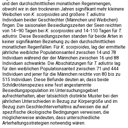
und den durchschnittlichen monatlichen Regenmengen,
obwohl wir in den trockneren Jahren signifikant mehr kleinere
Weibchen von
K. scorpioides
und größere
T. adiutrix
Individuen beider Geschlechter (Männchen und Weibchen)
fingen. Die saisonalen Besiedlungszeiten der Seen reichten
von 14–90 Tagen bei
K. scorpioides
und 14-110 Tagen für
T.
adiutrix
. Diese Besiedlungszeiten standen für beide Arten in
keiner signifikanten Beziehung zu den durchschnittlichen
monatlichen Regenfällen. Für
K. scorpioides
, lag der ermittelte
jährliche weibliche Populationsanteil zwischen 14 und 78
Individuen während der der Männchen zwischen 16 und 88
Individuen schwankte. Die Abschätzungen für
T. adiutrix
lag
für den weiblichen Populationsanteil zwischen 71 und 444
Individuen und jener für die Männchen reichte von 80 bis zu
515 Individuen. Diese Befunde deuten an, dass beide
Schildkrötenspezies eine fest angestammte
Besiedlungspopulation im Untersuchungsgebiet
aufrechterhalten, aber tatsächlich distinkte Muster bei den
jährlichen Unterschieden in Bezug zur Körpergröße und im
Bezug zum Geschlechterverhältnis aufweisen die auf
spezifische ökologische Bedingungen verweisen, die
möglicherweise andeuten, dass unterschiedliche
Arterhaltungsstrategien notwendig wären.