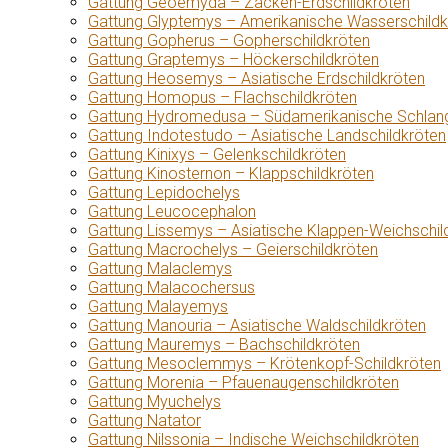
Gattung Geoemyda – Zacken-Erdschildkröten
Gattung Glyptemys – Amerikanische Wasserschildk
Gattung Gopherus – Gopherschildkröten
Gattung Graptemys – Höckerschildkröten
Gattung Heosemys – Asiatische Erdschildkröten
Gattung Homopus – Flachschildkröten
Gattung Hydromedusa – Südamerikanische Schlang
Gattung Indotestudo – Asiatische Landschildkröten
Gattung Kinixys – Gelenkschildkröten
Gattung Kinosternon – Klappschildkröten
Gattung Lepidochelys
Gattung Leucocephalon
Gattung Lissemys – Asiatische Klappen-Weichschil
Gattung Macrochelys – Geierschildkröten
Gattung Malaclemys
Gattung Malacochersus
Gattung Malayemys
Gattung Manouria – Asiatische Waldschildkröten
Gattung Mauremys – Bachschildkröten
Gattung Mesoclemmys – Krötenkopf-Schildkröten
Gattung Morenia – Pfauenaugenschildkröten
Gattung Myuchelys
Gattung Natator
Gattung Nilssonia – Indische Weichschildkröten