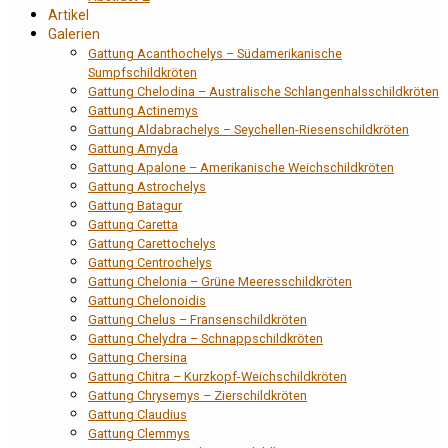
Artikel
Galerien
Gattung Acanthochelys – Südamerikanische
Sumpfschildkröten
Gattung Chelodina – Australische Schlangenhalsschildkröten
Gattung Actinemys
Gattung Aldabrachelys – Seychellen-Riesenschildkröten
Gattung Amyda
Gattung Apalone – Amerikanische Weichschildkröten
Gattung Astrochelys
Gattung Batagur
Gattung Caretta
Gattung Carettochelys
Gattung Centrochelys
Gattung Chelonia – Grüne Meeresschildkröten
Gattung Chelonoidis
Gattung Chelus – Fransenschildkröten
Gattung Chelydra – Schnappschildkröten
Gattung Chersina
Gattung Chitra – Kurzkopf-Weichschildkröten
Gattung Chrysemys – Zierschildkröten
Gattung Claudius
Gattung Clemmys