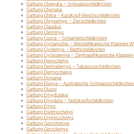
Gattung Chelydra – Schnappschildkröten
Gattung Chersina
Gattung Chitra – Kurzkopf-Weichschildkröten
Gattung Chrysemys – Zierschildkröten
Gattung Claudius
Gattung Clemmys
Gattung Cuora – Scharnierschildkröten
Gattung Cyclanorbis – Westafrikanische Klappen-W
Gattung Cyclemys – Blattschildkröten
Gattung Cycloderma – Zentralafrikanische Klappen
Gattung Deirochelys
Gattung Dermatemys – Tabascoschildkröten
Gattung Dermochelys
Gattung Dogania
Gattung Elseya – Australische Schnappschildkröten
Gattung Elusor
Gattung Emydoidea
Gattung Emydura – Spitzkopfschildkröten
Gattung Emys
Gattung Eretmochelys
Gattung Erymnochelys
Gattung Geochelone
Gattung Geoclemys