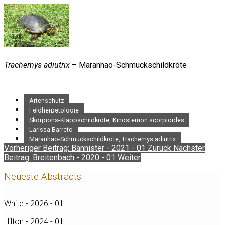
Trachemys adiutrix
– Maranhao-Schmuckschildkröte
Artenschutz
Feldherpetologie
Skorpions-Klappschildkröte, Kinosternon scorpioides
Larissa Barreto
Maranhao-Schmuckschildkröte, Trachemys adiutrix
Vorheriger Beitrag: Bannister - 2021 - 01
Zurück
Nächster
Beitrag: Breitenbach - 2020 - 01
Weiter
Neueste Abstracts
White - 2026 - 01
Hilton - 2024 - 01