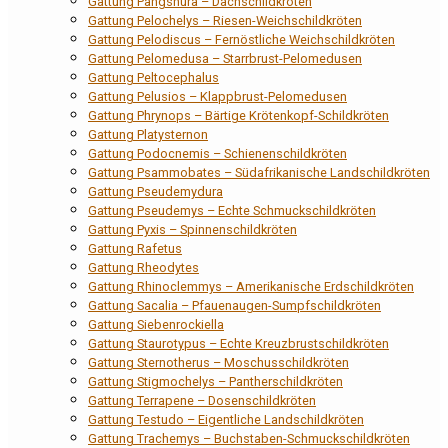
Gattung Pangshura – Dachschildkröten
Gattung Pelochelys – Riesen-Weichschildkröten
Gattung Pelodiscus – Fernöstliche Weichschildkröten
Gattung Pelomedusa – Starrbrust-Pelomedusen
Gattung Peltocephalus
Gattung Pelusios – Klappbrust-Pelomedusen
Gattung Phrynops – Bärtige Krötenkopf-Schildkröten
Gattung Platysternon
Gattung Podocnemis – Schienenschildkröten
Gattung Psammobates – Südafrikanische Landschildkröten
Gattung Pseudemydura
Gattung Pseudemys – Echte Schmuckschildkröten
Gattung Pyxis – Spinnenschildkröten
Gattung Rafetus
Gattung Rheodytes
Gattung Rhinoclemmys – Amerikanische Erdschildkröten
Gattung Sacalia – Pfauenaugen-Sumpfschildkröten
Gattung Siebenrockiella
Gattung Staurotypus – Echte Kreuzbrustschildkröten
Gattung Sternotherus – Moschusschildkröten
Gattung Stigmochelys – Pantherschildkröten
Gattung Terrapene – Dosenschildkröten
Gattung Testudo – Eigentliche Landschildkröten
Gattung Trachemys – Buchstaben-Schmuckschildkröten