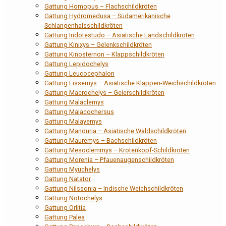
Gattung Homopus – Flachschildkröten
Gattung Hydromedusa – Südamerikanische
Schlangenhalsschildkröten
Gattung Indotestudo – Asiatische Landschildkröten
Gattung Kinixys – Gelenkschildkröten
Gattung Kinosternon – Klappschildkröten
Gattung Lepidochelys
Gattung Leucocephalon
Gattung Lissemys – Asiatische Klappen-Weichschildkröten
Gattung Macrochelys – Geierschildkröten
Gattung Malaclemys
Gattung Malacochersus
Gattung Malayemys
Gattung Manouria – Asiatische Waldschildkröten
Gattung Mauremys – Bachschildkröten
Gattung Mesoclemmys – Krötenkopf-Schildkröten
Gattung Morenia – Pfauenaugenschildkröten
Gattung Myuchelys
Gattung Natator
Gattung Nilssonia – Indische Weichschildkröten
Gattung Notochelys
Gattung Orlitia
Gattung Palea