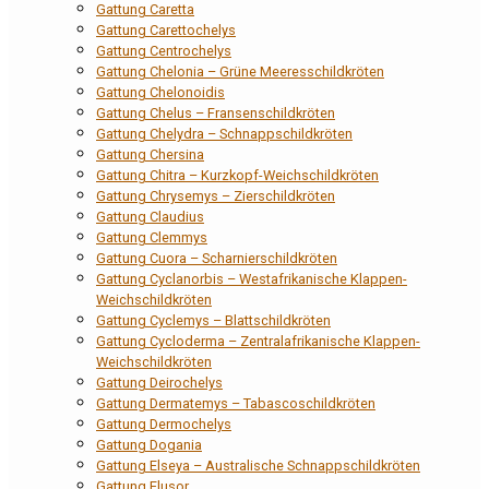
Gattung Caretta
Gattung Carettochelys
Gattung Centrochelys
Gattung Chelonia – Grüne Meeresschildkröten
Gattung Chelonoidis
Gattung Chelus – Fransenschildkröten
Gattung Chelydra – Schnappschildkröten
Gattung Chersina
Gattung Chitra – Kurzkopf-Weichschildkröten
Gattung Chrysemys – Zierschildkröten
Gattung Claudius
Gattung Clemmys
Gattung Cuora – Scharnierschildkröten
Gattung Cyclanorbis – Westafrikanische Klappen-
Weichschildkröten
Gattung Cyclemys – Blattschildkröten
Gattung Cycloderma – Zentralafrikanische Klappen-
Weichschildkröten
Gattung Deirochelys
Gattung Dermatemys – Tabascoschildkröten
Gattung Dermochelys
Gattung Dogania
Gattung Elseya – Australische Schnappschildkröten
Gattung Elusor