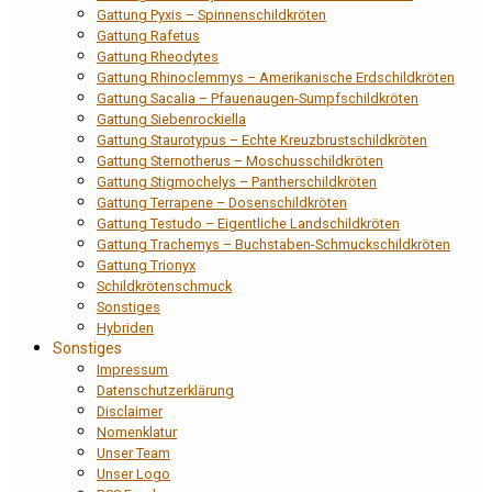
Gattung Pyxis – Spinnenschildkröten
Gattung Rafetus
Gattung Rheodytes
Gattung Rhinoclemmys – Amerikanische Erdschildkröten
Gattung Sacalia – Pfauenaugen-Sumpfschildkröten
Gattung Siebenrockiella
Gattung Staurotypus – Echte Kreuzbrustschildkröten
Gattung Sternotherus – Moschusschildkröten
Gattung Stigmochelys – Pantherschildkröten
Gattung Terrapene – Dosenschildkröten
Gattung Testudo – Eigentliche Landschildkröten
Gattung Trachemys – Buchstaben-Schmuckschildkröten
Gattung Trionyx
Schildkrötenschmuck
Sonstiges
Hybriden
Sonstiges
Impressum
Datenschutzerklärung
Disclaimer
Nomenklatur
Unser Team
Unser Logo