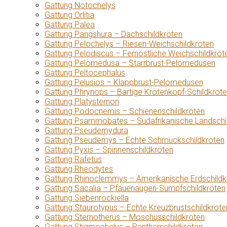
Gattung Notochelys
Gattung Orlitia
Gattung Palea
Gattung Pangshura – Dachschildkröten
Gattung Pelochelys – Riesen-Weichschildkröten
Gattung Pelodiscus – Fernöstliche Weichschildkröt
Gattung Pelomedusa – Starrbrust-Pelomedusen
Gattung Peltocephalus
Gattung Pelusios – Klappbrust-Pelomedusen
Gattung Phrynops – Bärtige Krötenkopf-Schildkröt
Gattung Platysternon
Gattung Podocnemis – Schienenschildkröten
Gattung Psammobates – Südafrikanische Landschi
Gattung Pseudemydura
Gattung Pseudemys – Echte Schmuckschildkröten
Gattung Pyxis – Spinnenschildkröten
Gattung Rafetus
Gattung Rheodytes
Gattung Rhinoclemmys – Amerikanische Erdschildk
Gattung Sacalia – Pfauenaugen-Sumpfschildkröten
Gattung Siebenrockiella
Gattung Staurotypus – Echte Kreuzbrustschildkröte
Gattung Sternotherus – Moschusschildkröten
Gattung Stigmochelys – Pantherschildkröten