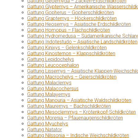
Gattung Geoemyda – Zacken-Erdschildkröten
Gattung Glyptemys – Amerikanische Wasserschildk
Gattung Gopherus – Gopherschildkröten
Gattung Graptemys – Höckerschildkröten
Gattung Heosemys – Asiatische Erdschildkröten
Gattung Homopus – Flachschildkröten
Gattung Hydromedusa – Südamerikanische Schlang
Gattung Indotestudo – Asiatische Landschildkröten
Gattung Kinixys – Gelenkschildkröten
Gattung Kinosternon – Klappschildkröten
Gattung Lepidochelys
Gattung Leucocephalon
Gattung Lissemys – Asiatische Klappen-Weichschil
Gattung Macrochelys – Geierschildkröten
Gattung Malaclemys
Gattung Malacochersus
Gattung Malayemys
Gattung Manouria – Asiatische Waldschildkröten
Gattung Mauremys – Bachschildkröten
Gattung Mesoclemmys – Krötenkopf-Schildkröten
Gattung Morenia – Pfauenaugenschildkröten
Gattung Myuchelys
Gattung Natator
Gattung Nilssonia – Indische Weichschildkröten