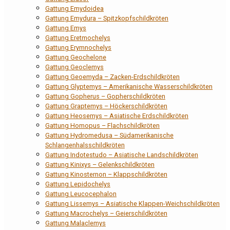
Gattung Emydoidea
Gattung Emydura – Spitzkopfschildkröten
Gattung Emys
Gattung Eretmochelys
Gattung Erymnochelys
Gattung Geochelone
Gattung Geoclemys
Gattung Geoemyda – Zacken-Erdschildkröten
Gattung Glyptemys – Amerikanische Wasserschildkröten
Gattung Gopherus – Gopherschildkröten
Gattung Graptemys – Höckerschildkröten
Gattung Heosemys – Asiatische Erdschildkröten
Gattung Homopus – Flachschildkröten
Gattung Hydromedusa – Südamerikanische
Schlangenhalsschildkröten
Gattung Indotestudo – Asiatische Landschildkröten
Gattung Kinixys – Gelenkschildkröten
Gattung Kinosternon – Klappschildkröten
Gattung Lepidochelys
Gattung Leucocephalon
Gattung Lissemys – Asiatische Klappen-Weichschildkröten
Gattung Macrochelys – Geierschildkröten
Gattung Malaclemys