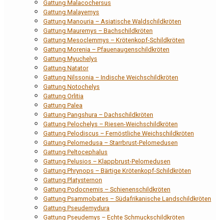
Gattung Malacochersus
Gattung Malayemys
Gattung Manouria – Asiatische Waldschildkröten
Gattung Mauremys – Bachschildkröten
Gattung Mesoclemmys – Krötenkopf-Schildkröten
Gattung Morenia – Pfauenaugenschildkröten
Gattung Myuchelys
Gattung Natator
Gattung Nilssonia – Indische Weichschildkröten
Gattung Notochelys
Gattung Orlitia
Gattung Palea
Gattung Pangshura – Dachschildkröten
Gattung Pelochelys – Riesen-Weichschildkröten
Gattung Pelodiscus – Fernöstliche Weichschildkröten
Gattung Pelomedusa – Starrbrust-Pelomedusen
Gattung Peltocephalus
Gattung Pelusios – Klappbrust-Pelomedusen
Gattung Phrynops – Bärtige Krötenkopf-Schildkröten
Gattung Platysternon
Gattung Podocnemis – Schienenschildkröten
Gattung Psammobates – Südafrikanische Landschildkröten
Gattung Pseudemydura
Gattung Pseudemys – Echte Schmuckschildkröten