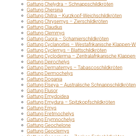
Gattung Chelydra – Schnappschildkröten
Gattung Chersina
Gattung Chitra – Kurzkopf-Weichschildkröten
Gattung Chrysemys – Zierschildkröten
Gattung Claudius
Gattung Clemmys
Gattung Cuora – Scharnierschildkröten
Gattung Cyclanorbis – Westafrikanische Klappen-W
Gattung Cyclemys – Blattschildkröten
Gattung Cycloderma – Zentralafrikanische Klappen
Gattung Deirochelys
Gattung Dermatemys – Tabascoschildkröten
Gattung Dermochelys
Gattung Dogania
Gattung Elseya – Australische Schnappschildkröten
Gattung Elusor
Gattung Emydoidea
Gattung Emydura – Spitzkopfschildkröten
Gattung Emys
Gattung Eretmochelys
Gattung Erymnochelys
Gattung Geochelone
Gattung Geoclemys