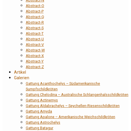
Abstract-N
Abstract-O
Abstract-P
Abstract-Q
Abstract-R
Abstract-S
Abstract-T
Abstract-U
Abstract-V
Abstract-W
Abstract-X
Abstract-Y
Abstract-Z
Artikel
Galerien
Gattung Acanthochelys – Südamerikanische
Sumpfschildkröten
Gattung Chelodina – Australische Schlangenhalsschildkröten
Gattung Actinemys
Gattung Aldabrachelys – Seychellen-Riesenschildkröten
Gattung Amyda
Gattung Apalone – Amerikanische Weichschildkröten
Gattung Astrochelys
Gattung Batagur