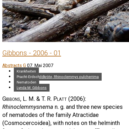
Gibbons - 2006 - 01
Abstracts G
07. Mai 2007
Krankheiten
Pracht-Erdschildkröte, Rhinoclemmys pulcherrima
Nematoden
Lynda M. Gibbons
Gibbons, L. M. & T. R. Platt
(2006):
Rhinoclemmysnema
n. g. and three new species
of nematodes of the family Atractidae
(Cosmocercoidea), with notes on the helminth