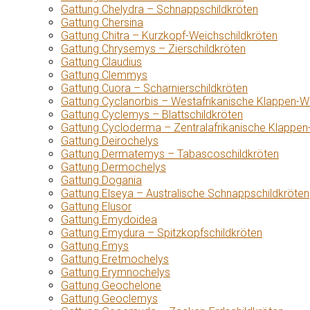
Gattung Chelydra – Schnappschildkröten
Gattung Chersina
Gattung Chitra – Kurzkopf-Weichschildkröten
Gattung Chrysemys – Zierschildkröten
Gattung Claudius
Gattung Clemmys
Gattung Cuora – Scharnierschildkröten
Gattung Cyclanorbis – Westafrikanische Klappen-W
Gattung Cyclemys – Blattschildkröten
Gattung Cycloderma – Zentralafrikanische Klappen
Gattung Deirochelys
Gattung Dermatemys – Tabascoschildkröten
Gattung Dermochelys
Gattung Dogania
Gattung Elseya – Australische Schnappschildkröten
Gattung Elusor
Gattung Emydoidea
Gattung Emydura – Spitzkopfschildkröten
Gattung Emys
Gattung Eretmochelys
Gattung Erymnochelys
Gattung Geochelone
Gattung Geoclemys