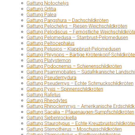
Gattung Notochelys
Gattung Orlitia
Gattung Palea
Gattung Pangshura – Dachschildkröten
Gattung Pelochelys – Riesen-Weichschildkröten
Gattung Pelodiscus – Fernöstliche Weichschildkröt
Gattung Pelomedusa – Starrbrust-Pelomedusen
Gattung Peltocephalus
Gattung Pelusios – Klappbrust-Pelomedusen
Gattung Phrynops – Bärtige Krötenkopf-Schildkröt
Gattung Platysternon
Gattung Podocnemis – Schienenschildkröten
Gattung Psammobates – Südafrikanische Landschi
Gattung Pseudemydura
Gattung Pseudemys – Echte Schmuckschildkröten
Gattung Pyxis – Spinnenschildkröten
Gattung Rafetus
Gattung Rheodytes
Gattung Rhinoclemmys – Amerikanische Erdschildk
Gattung Sacalia – Pfauenaugen-Sumpfschildkröten
Gattung Siebenrockiella
Gattung Staurotypus – Echte Kreuzbrustschildkröte
Gattung Sternotherus – Moschusschildkröten
Gattung Stigmochelys – Pantherschildkröten