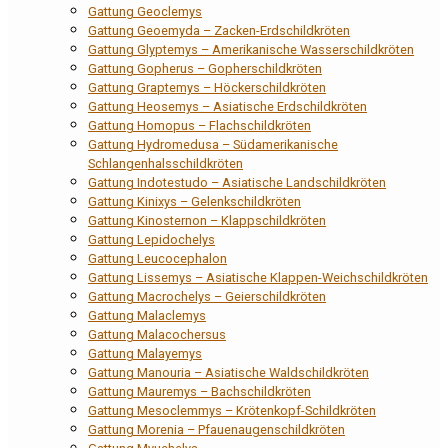
Gattung Geoclemys
Gattung Geoemyda – Zacken-Erdschildkröten
Gattung Glyptemys – Amerikanische Wasserschildkröten
Gattung Gopherus – Gopherschildkröten
Gattung Graptemys – Höckerschildkröten
Gattung Heosemys – Asiatische Erdschildkröten
Gattung Homopus – Flachschildkröten
Gattung Hydromedusa – Südamerikanische
Schlangenhalsschildkröten
Gattung Indotestudo – Asiatische Landschildkröten
Gattung Kinixys – Gelenkschildkröten
Gattung Kinosternon – Klappschildkröten
Gattung Lepidochelys
Gattung Leucocephalon
Gattung Lissemys – Asiatische Klappen-Weichschildkröten
Gattung Macrochelys – Geierschildkröten
Gattung Malaclemys
Gattung Malacochersus
Gattung Malayemys
Gattung Manouria – Asiatische Waldschildkröten
Gattung Mauremys – Bachschildkröten
Gattung Mesoclemmys – Krötenkopf-Schildkröten
Gattung Morenia – Pfauenaugenschildkröten