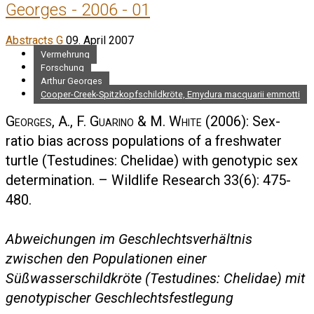
Georges - 2006 - 01
Abstracts G
09. April 2007
Vermehrung
Forschung
Arthur Georges
Cooper-Creek-Spitzkopfschildkröte, Emydura macquarii emmotti
Georges, A., F. Guarino & M. White
(2006): Sex-
ratio bias across populations of a freshwater
turtle (Testudines: Chelidae) with genotypic sex
determination. – Wildlife Research 33(6): 475-
480.
Abweichungen im Geschlechtsverhältnis
zwischen den Populationen einer
Süßwasserschildkröte (Testudines: Chelidae) mit
genotypischer Geschlechtsfestlegung