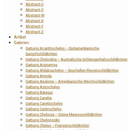
Abstract-U
Abstract-V
Abstract-W
Abstract-X
Abstract-Y
Abstract-Z
Artikel
Galerien
Gattung Acanthochelys – Südamerikanische
Sumpfschildkröten
Gattung Chelodina – Australische Schlangenhalsschildkröten
Gattung Actinemys
Gattung Aldabrachelys – Seychellen-Riesenschildkröten
Gattung Amyda
Gattung Apalone – Amerikanische Weichschildkröten
Gattung Astrochelys
Gattung Batagur
Gattung Caretta
Gattung Carettochelys
Gattung Centrochelys
Gattung Chelonia – Grüne Meeresschildkröten
Gattung Chelonoidis
Gattung Chelus – Fransenschildkröten