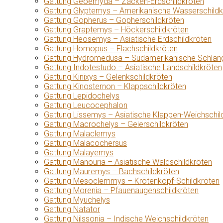
Gattung Geoemyda – Zacken-Erdschildkröten
Gattung Glyptemys – Amerikanische Wasserschildk
Gattung Gopherus – Gopherschildkröten
Gattung Graptemys – Höckerschildkröten
Gattung Heosemys – Asiatische Erdschildkröten
Gattung Homopus – Flachschildkröten
Gattung Hydromedusa – Südamerikanische Schlang
Gattung Indotestudo – Asiatische Landschildkröten
Gattung Kinixys – Gelenkschildkröten
Gattung Kinosternon – Klappschildkröten
Gattung Lepidochelys
Gattung Leucocephalon
Gattung Lissemys – Asiatische Klappen-Weichschil
Gattung Macrochelys – Geierschildkröten
Gattung Malaclemys
Gattung Malacochersus
Gattung Malayemys
Gattung Manouria – Asiatische Waldschildkröten
Gattung Mauremys – Bachschildkröten
Gattung Mesoclemmys – Krötenkopf-Schildkröten
Gattung Morenia – Pfauenaugenschildkröten
Gattung Myuchelys
Gattung Natator
Gattung Nilssonia – Indische Weichschildkröten