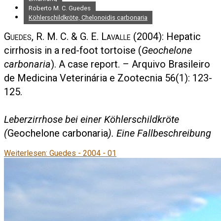
Roberto M. C. Guedes
Köhlerschildkröte, Chelonoidis carbonaria
Guedes, R. M. C. & G. E. Lavalle
(2004): Hepatic
cirrhosis in a red-foot tortoise (
Geochelone
carbonaria
). A case report. – Arquivo Brasileiro
de Medicina Veterinária e Zootecnia 56(1): 123-
125.
Leberzirrhose bei einer Köhlerschildkröte
(
Geochelone carbonaria
). Eine Fallbeschreibung
Weiterlesen: Guedes - 2004 - 01