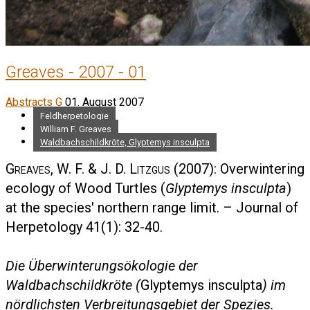
Greaves - 2007 - 01
Abstracts G
01. August 2007
Feldherpetologie
William F. Greaves
Waldbachschildkröte, Glyptemys insculpta
Greaves, W. F. & J. D. Litzgus
(2007): Overwintering
ecology of Wood Turtles (
Glyptemys insculpta
)
at the species' northern range limit. – Journal of
Herpetology 41(1): 32-40.
Die Überwinterungsökologie der
Waldbachschildkröte (
Glyptemys insculpta
) im
nördlichsten Verbreitungsgebiet der Spezies.