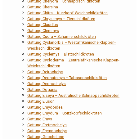
Gattung Chelydra – Schnappschildkröten
Gattung Chersina
Gattung Chitra – Kurzkopf-Weichschildkröten
Gattung Chrysemys – Zierschildkröten
Gattung Claudius
Gattung Clemmys
Gattung Cuora – Scharnierschildkröten
Gattung Cyclanorbis – Westafrikanische Klappen-
Weichschildkröten
Gattung Cyclemys – Blattschildkröten
Gattung Cycloderma – Zentralafrikanische Klappen-
Weichschildkröten
Gattung Deirochelys
Gattung Dermatemys – Tabascoschildkröten
Gattung Dermochelys
Gattung Dogania
Gattung Elseya – Australische Schnappschildkröten
Gattung Elusor
Gattung Emydoidea
Gattung Emydura – Spitzkopfschildkröten
Gattung Emys
Gattung Eretmochelys
Gattung Erymnochelys
Gattung Geochelone