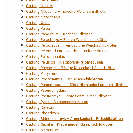
Gattung Myuchelys
Gattung Natator
Gattung Nilssonia – Indische Weichschildkröten
Gattung Notochelys
Gattung Orlitia
Gattung Palea
Gattung Pangshura – Dachschildkröten
Gattung Pelochelys – Riesen-Weichschildkröten
Gattung Pelodiscus – Fernöstliche Weichschildkröten
Gattung Pelomedusa – Starrbrust-Pelomedusen
Gattung Peltocephalus
Gattung Pelusios – Klappbrust-Pelomedusen
Gattung Phrynops – Bärtige Krötenkopf-Schildkröten
Gattung Platysternon
Gattung Podocnemis – Schienenschildkröten
Gattung Psammobates – Südafrikanische Landschildkröten
Gattung Pseudemydura
Gattung Pseudemys – Echte Schmuckschildkröten
Gattung Pyxis – Spinnenschildkröten
Gattung Rafetus
Gattung Rheodytes
Gattung Rhinoclemmys – Amerikanische Erdschildkröten
Gattung Sacalia – Pfauenaugen-Sumpfschildkröten
Gattung Siebenrockiella